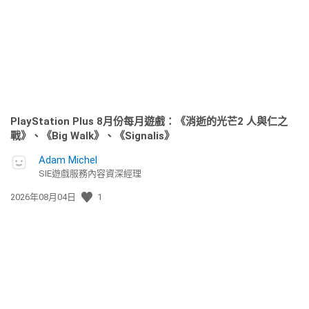
日
期:
PlayStation Plus 8月份每月遊戲：《消逝的光芒2 人與仁之
戰》、《Big Walk》、《Signalis》
Adam Michel
SIE遊戲服務內容資深經理
發
2026年08月04日
1
佈
日
期: