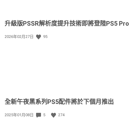
升級版PSSR解析度提升技術即將登陸PS5 Pro
發
2026年02月27日
95
佈
日
期:
全新午夜黑系列PS5配件將於下個月推出
發
2025年01月08日
5
274
佈
日
期: