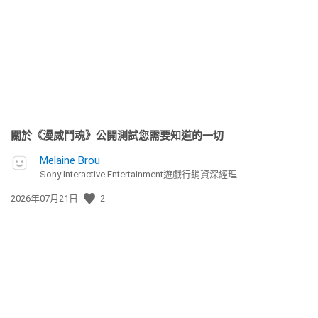
日
期:
關於《漫威鬥魂》公開測試您需要知道的一切
Melaine Brou
Sony Interactive Entertainment遊戲行銷資深經理
發
2026年07月21日
2
佈
日
期: