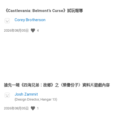
《Castlevania: Belmont’s Curse》試玩報導
Corey Brotherson
發
2026年08月05日
4
佈
日
期:
搶先一睹《四海兄弟：故鄉》之〈榮譽份子〉資料片遊戲內容
Josh Zammit
(Design Director, Hangar 13)
發
2026年08月05日
1
佈