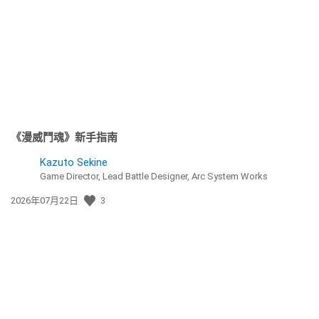
《漫威鬥魂》新手指南
Kazuto Sekine
Game Director, Lead Battle Designer, Arc System Works
發
2026年07月22日
3
佈
日
期: