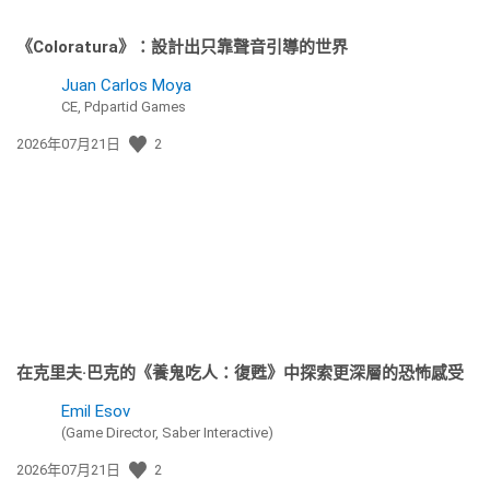
《Coloratura》：設計出只靠聲音引導的世界
Juan Carlos Moya
CE, Pdpartid Games
發
2026年07月21日
2
佈
日
期:
在克里夫·巴克的《養鬼吃人：復甦》中探索更深層的恐怖感受
Emil Esov
(Game Director, Saber Interactive)
發
2026年07月21日
2
佈