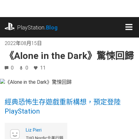
跳
往
內
playstation.com
容
PlayStation
.Blog
MEN
2022年08月15日
《Alone in the Dark》驚悚回歸
0
0
11
經典恐怖生存遊戲重新構想，預定登陸
PlayStation
Liz Pieri
THQ Nordic北美行銷