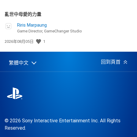
亂世中母愛的力量
Riris Marpaung
Game Director, GameChanger Studio
發
2026年08月05日
1
佈
日
期:
回到頁首
繁體中文
Select
Current
a
region:
region
© 2026 Sony Interactive Entertainment Inc. All Rights
Reserved.