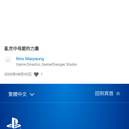
期:
亂世中母愛的力量
Riris Marpaung
Game Director, GameChanger Studio
發
2026年08月05日
1
佈
日
期:
回到頁首
繁體中文
Select
Current
a
region:
region