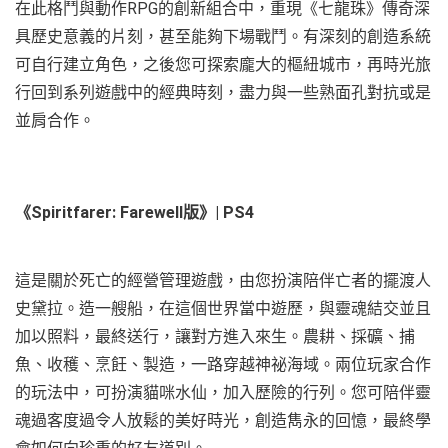
在此格鬥與動作RPG的創新組合中，重現《七龍珠》傳奇深
具歷史意義的片刻，甚至能夠下場戰鬥。有深刻的創造系統
可自行建立角色，之後您可探索龐大的樞紐城市，再時光旅
行回到系列遊戲中的經典時刻，盡力與一些熟面孔對抗或是
並肩合作。
《Spiritfarer: Farewell版》| PS4
這是關於死亡的經營管理遊戲，由您扮演陪伴亡者的擺渡人
史黛拉。造一艘船，在這個世界當中遊歷，與靈魂結交並且
加以照料，最終送行，讓對方進入來生。農耕、採礦、捕
魚、收穫、烹飪、製造，一路穿越神祕海域。兩位玩家合作
的玩法中，可扮演貓咪水仙，加入歷險的行列。您可陪伴靈
魂過客度過令人放鬆的美好時光，創造雋永的回憶，最終學