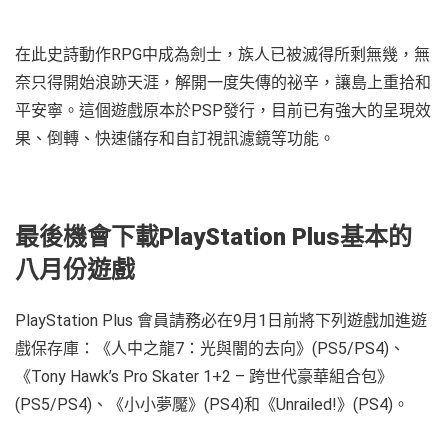
在此史詩動作RPG中成為劍士，族人已被滅得所剩無幾，無
奈只得開始浪跡天涯，解開一度失傳的祕辛，讓島上重拾和
平安寧。這個遊戲原本於PSP發行，目前已有強大的呈現效
果、倒轉、快速儲存和自訂視訊濾鏡等功能。
最後機會
下載
PlayStation Plus
基本的
八月份遊戲
PlayStation Plus 會員請務必在9月1日前將下列遊戲加進遊
戲保存庫：《人中之龍7：光與闇的去向》(PS5/PS4)、
《Tony Hawk’s Pro Skater 1+2 – 跨世代豪華組合包》
(PS5/PS4)、《小小夢魘》(PS4)和《Unrailed!》(PS4)。