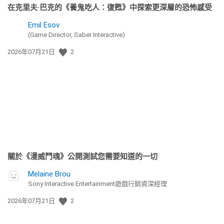
在克里夫·巴克的《養鬼吃人：復甦》中探索更深層的恐怖感受
Emil Esov
(Game Director, Saber Interactive)
發
2026年07月21日
2
佈
日
期:
關於《漫威鬥魂》公開測試您需要知道的一切
Melaine Brou
Sony Interactive Entertainment遊戲行銷資深經理
發
2026年07月21日
2
佈
日