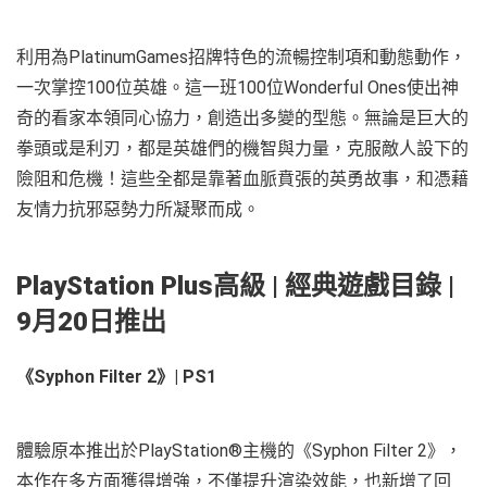
利用為PlatinumGames招牌特色的流暢控制項和動態動作，
一次掌控100位英雄。這一班100位Wonderful Ones使出神
奇的看家本領同心協力，創造出多變的型態。無論是巨大的
拳頭或是利刃，都是英雄們的機智與力量，克服敵人設下的
險阻和危機！這些全都是靠著血脈賁張的英勇故事，和憑藉
友情力抗邪惡勢力所凝聚而成。
PlayStation Plus
高級
|
經典遊戲目錄
|
9
月
20
日推出
《Syphon Filter 2》| PS1
體驗原本推出於PlayStation®主機的《Syphon Filter 2》，
本作在多方面獲得增強，不僅提升渲染效能，也新增了回