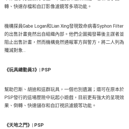
轉、快速存檔和自訂影像濾鏡等多項功能。
機構探員Gabe Logan和Lian Xing發現致命病毒Syphon Filter
的出售計畫竟然出自組織內部。他們企圖揭發幕後主謀者並
阻止出售計畫，然而機構竟然通報軍方與警方，將二人列為
殲滅對象…
《玩具總動員3》| PSP
幫助巴斯、胡迪和這群玩具，一個也別遺漏；還可在原本於
PSP發行的這場歷險中玩起小遊戲，目前更有強大的呈現效
果、倒轉、快速儲存和自訂視訊濾鏡等功能。
《天地之門》| PSP