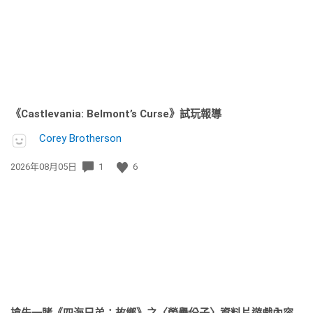
期:
《Castlevania: Belmont’s Curse》試玩報導
Corey Brotherson
發
2026年08月05日
1
6
佈
日
期:
搶先一睹《四海兄弟：故鄉》之〈榮譽份子〉資料片遊戲內容