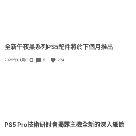
全新午夜黑系列PS5配件將於下個月推出
發
2025年01月08日
5
274
佈
日
期:
PS5 Pro技術研討會揭露主機全新的深入細節