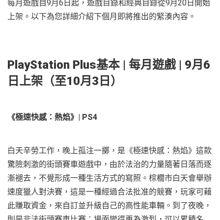
每月遊戲自9月6日起，遊戲目錄和經典目錄從9月20日開始
上架。以下為您詳細介紹下個月即將推出的緊湊內容。
PlayStation Plus
基本
|
每月遊戲
| 9
月
6
日上架（至
10
月
3
日）
《極速快感：熱焰》| PS4
白天辛勞工作，晚上孤注一擲，是《極速快感：熱焰》這款
驚險刺激的街頭賽車遊戲中，由於法治的力量隨著日落而逐
漸褪去，不覺形成一種生活方式的寫照。棕櫚市白天會舉辦
速度獵人對決賽，這是一種經過合法批准的競賽，玩家可藉
此賺取資金，來自訂並升級自己的高性能車輛。到了夜晚，
則是非法街頭賽車比賽；場面變得更為激烈，可以累積名