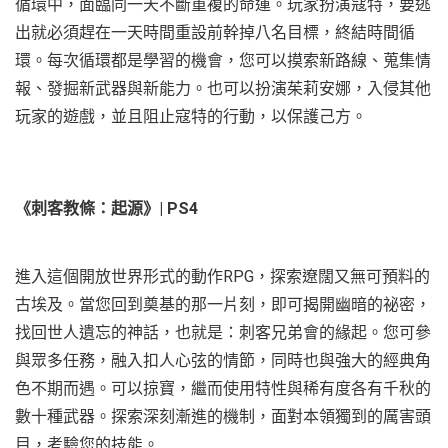
循環中，面臨同一天不斷重複的命運。玩家扮演寇特，要逃
出就必須趕在一天時間重設前幹掉八名目標，終結時間循
環。每次循環都是學習的機會，您可以摸索新路線、蒐集情
報、發掘新武器與新能力。也可以扮演茱莉安娜，入侵其他
玩家的遊戲，並且阻止寇特的行動，以保護己方。
《刺客教條：起源》| PS4
進入這個開放世界形式的動作RPG，探索遼闊又無可預料的
古埃及。當您回到奠基的那一片刻，即可揭開幽暗的祕密，
找回世人遺忘的神話，也就是：刺客兄弟會的緣起。您可參
與眾多任務，融入扣人心弦的情節，同時也與強大的經典角
色不期而遇。可以掠寶，繼而使用特性與稀有度各有千秋的
數十種武器。探索深刻漸進的機制，面對本領獨到的厲害頭
目，考驗您的技能。