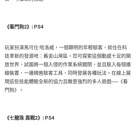
《看門狗2》| PS4
玩家扮演馬可仕·哈洛威，一個聰明的年輕駭客，就住在科
技革新的發源地：舊金山灣區。您可探索這個動感十足的開
放世界，試圖將一個入侵的作業系統關閉，並且駭入每個連
線裝置，一邊精進駭客工具，同時發展各種玩法。在線上展
現這些技能體驗全新的協力且敵意強烈的多人遊戲
──
《看
門狗》。
《七龍珠 異戰2》| PS4