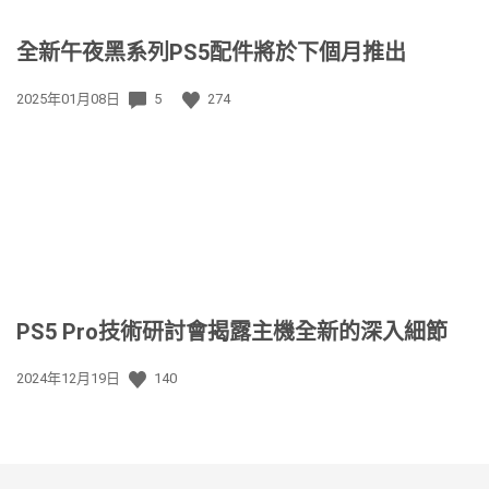
全新午夜黑系列PS5配件將於下個月推出
發
2025年01月08日
5
274
佈
日
期:
PS5 Pro技術研討會揭露主機全新的深入細節
發
2024年12月19日
140
佈
日
期: