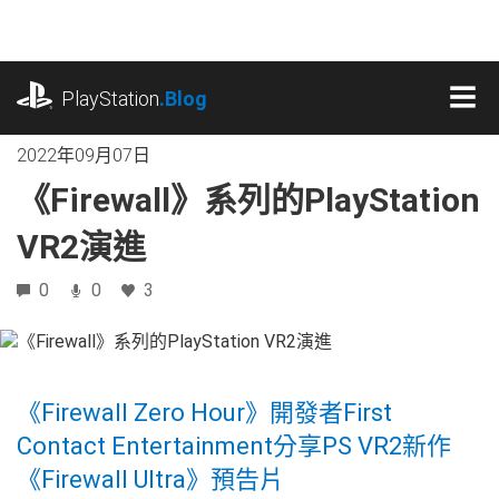
跳
往
內
playstation.com
容
PlayStation
.Blog
MEN
2022年09月07日
《Firewall》系列的PlayStation
VR2演進
0
0
3
《Firewall Zero Hour》開發者First
Contact Entertainment分享PS VR2新作
《Firewall Ultra》預告片