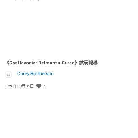
佈
日
期:
《Castlevania: Belmont’s Curse》試玩報導
Corey Brotherson
發
2026年08月05日
4
佈
日
期: