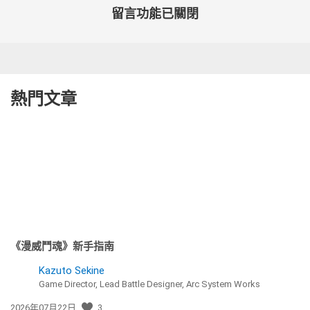
留言功能已關閉
熱門文章
《漫威鬥魂》新手指南
Kazuto Sekine
Game Director, Lead Battle Designer, Arc System Works
發
2026年07月22日
3