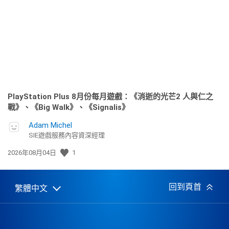
日
期:
PlayStation Plus 8月份每月遊戲：《消逝的光芒2 人與仁之
戰》、《Big Walk》、《Signalis》
Adam Michel
SIE遊戲服務內容資深經理
發
2026年08月04日
1
佈
日
期:
回到頁首
繁體中文
Select
Current
a
region:
region