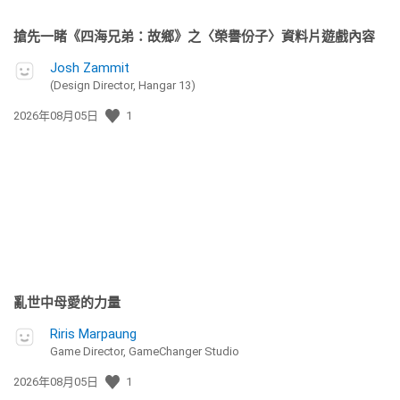
搶先一睹《四海兄弟：故鄉》之〈榮譽份子〉資料片遊戲內容
Josh Zammit
(Design Director, Hangar 13)
發
2026年08月05日
1
佈
日
期:
亂世中母愛的力量
Riris Marpaung
Game Director, GameChanger Studio
發
2026年08月05日
1
佈