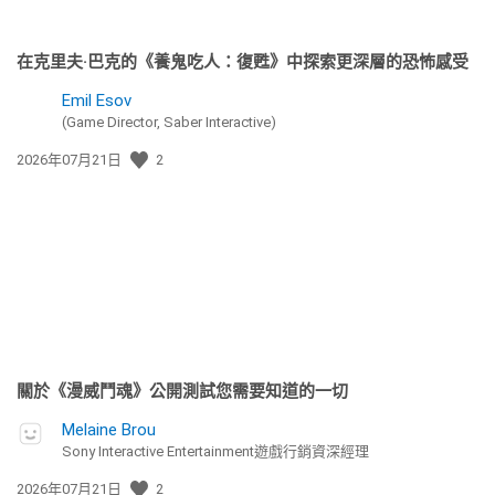
在克里夫·巴克的《養鬼吃人：復甦》中探索更深層的恐怖感受
Emil Esov
(Game Director, Saber Interactive)
發
2026年07月21日
2
佈
日
期:
關於《漫威鬥魂》公開測試您需要知道的一切
Melaine Brou
Sony Interactive Entertainment遊戲行銷資深經理
發
2026年07月21日
2