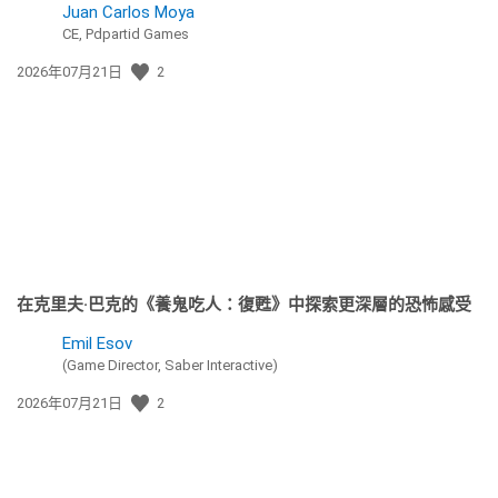
Juan Carlos Moya
CE, Pdpartid Games
發
2026年07月21日
2
佈
日
期:
在克里夫·巴克的《養鬼吃人：復甦》中探索更深層的恐怖感受
Emil Esov
(Game Director, Saber Interactive)
發
2026年07月21日
2
佈
日
期: