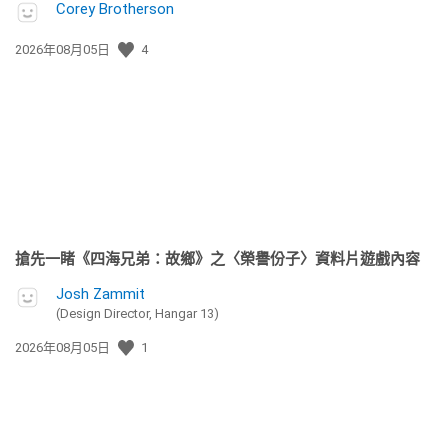
Corey Brotherson
發
2026年08月05日
4
佈
日
期:
搶先一睹《四海兄弟：故鄉》之〈榮譽份子〉資料片遊戲內容
Josh Zammit
(Design Director, Hangar 13)
發
2026年08月05日
1
佈
日
期: