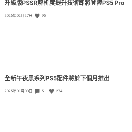
升級版PSSR解析度提升技術即將登陸PS5 Pro
發
2026年02月27日
95
佈
日
期:
全新午夜黑系列PS5配件將於下個月推出
發
2025年01月08日
5
274
佈
日
期: