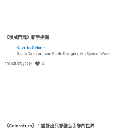
《漫威鬥魂》新手指南
Kazuto Sekine
Game Director, Lead Battle Designer, Arc System Works
發
2026年07月22日
3
佈
日
期:
《Coloratura》：設計出只靠聲音引導的世界