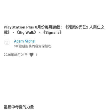
PlayStation Plus 8月份每月遊戲：《消逝的光芒2 人與仁之
戰》、《Big Walk》、《Signalis》
Adam Michel
SIE遊戲服務內容資深經理
發
2026年08月04日
1
佈
日
期:
亂世中母愛的力量