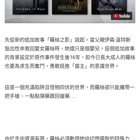
先從新的追加故事「蘿絲之影」說起。當父親伊森‧溫特斯
豁出性命救回愛女蘿絲時，她還只是個嬰兒。這個追加故事
的背景設定於原作事件發生後16年，如今已長大成人的蘿絲
也要為求生而奮鬥，勇敢挺進「菌主」的意識世界。
這是一個充滿陷阱且怪物四伏的世界，而蘿絲卻只能攜帶一
把手槍、一點點彈藥跟回復藥……
由於手中資源有限，蘿絲必須動用她迫切想擺脫的特殊力