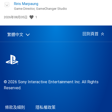
Riris Marpaung
Game Director, GameChanger Studio
發
2026年08月05日
1
佈
日
期:
回到頁首
繁體中文
Select
Current
a
region:
region
© 2026 Sony Interactive Entertainment Inc. All Rights
Reserved.
條款及細則
隱私權政策