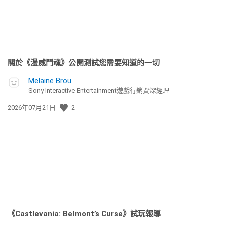
關於《漫威鬥魂》公開測試您需要知道的一切
Melaine Brou
Sony Interactive Entertainment遊戲行銷資深經理
發
2026年07月21日
2
佈
日
期:
《Castlevania: Belmont’s Curse》試玩報導