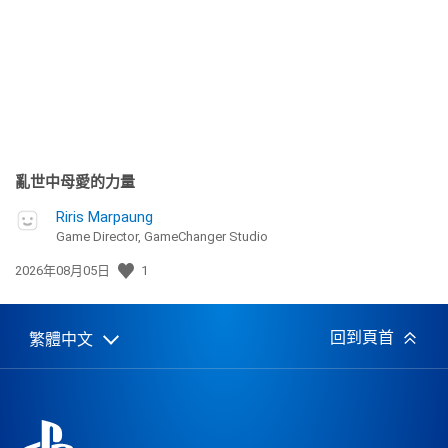
日
期:
亂世中母愛的力量
Riris Marpaung
Game Director, GameChanger Studio
發
2026年08月05日
1
佈
日
期:
回到頁首
繁體中文
Select
Current
a
region:
region