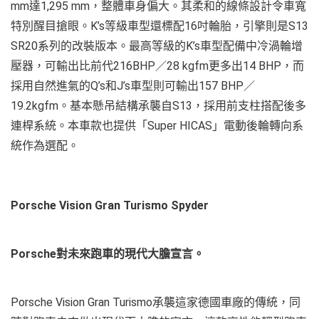
mm達1,295 mm，整體車身偏大。其柔和的線條設計令車寬
特別醒目搶眼。K’s等級車型還標配16吋輪胎，引擎則是S13
SR20系列的改裝版本。最高等級的K’s車型配備中冷渦輪增
壓器，可輸出比前代216BHP／28 kgfm更多出14 BHP，而
採用自然進氣的Q’s和J’s車型則可輸出157 BHP／
19.2kgfm。基本懸吊結構承襲自S13，採用前支柱搭配後多
連桿系統。本車款也提供「Super HICAS」電動後輪轉向系
統作為選配。
Porsche Vision Gran Turismo Spyder
Porsche對未來跑車的現代大膽宣言。
Porsche Vision Gran Turismo承襲這家德國車廠的傳統，同