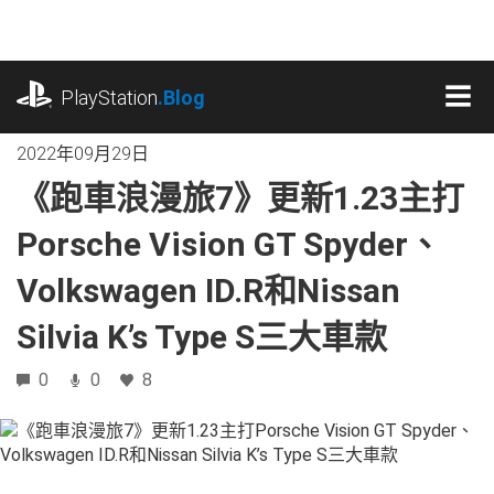
跳
往
內
playstation.com
容
PlayStation
.Blog
MEN
2022年09月29日
《跑車浪漫旅7》更新1.23主打
Porsche Vision GT Spyder、
Volkswagen ID.R和Nissan
Silvia K’s Type S三大車款
0
0
8