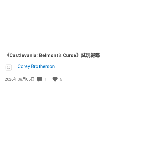
日
期:
《Castlevania: Belmont’s Curse》試玩報導
Corey Brotherson
發
2026年08月05日
1
6
佈
日
期: