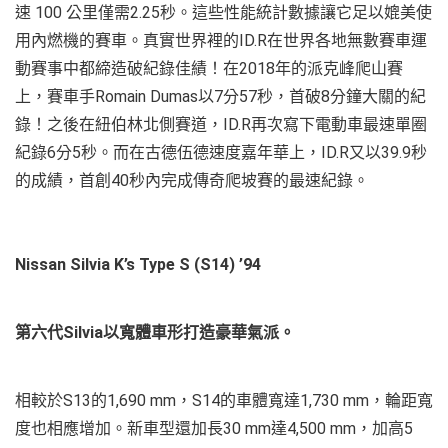
速 100 公里僅需2.25秒。這些性能統計數據讓它足以媲美使
用內燃機的賽車。真實世界裡的ID.R在世界各地無數賽車運
動賽事中都締造破紀錄佳績！在2018年的派克峰爬山賽
上，賽車手Romain Dumas以7分57秒，首破8分鐘大關的紀
錄！之後在紐伯林北側賽道，ID.R再次寫下電動車最速單圈
紀錄6分5秒。而在古德伍德速度嘉年華上，ID.R又以39.9秒
的成績，首創40秒內完成傳奇爬坡賽的最速紀錄。
Nissan Silvia K’s Type S (S14) ’94
第六代Silvia以寬體車形打造豪華氣派。
相較於S13的1,690 mm，S14的車體寬達1,730 mm，輪距寬
度也相應增加。新車型還加長30 mm達4,500 mm，加高5