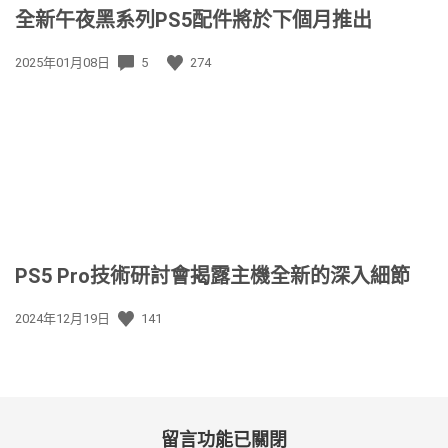
全新午夜黑系列PS5配件將於下個月推出
發
2025年01月08日
5
274
佈
日
期:
PS5 Pro技術研討會揭露主機全新的深入細節
發
2024年12月19日
141
佈
日
期:
留言功能已關閉