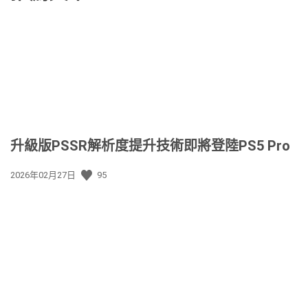
升級版PSSR解析度提升技術即將登陸PS5 Pro
發
2026年02月27日
95
佈
日
期: