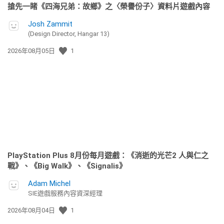
搶先一睹《四海兄弟：故鄉》之〈榮譽份子〉資料片遊戲內容
Josh Zammit
(Design Director, Hangar 13)
發
2026年08月05日
1
佈
日
期:
PlayStation Plus 8月份每月遊戲：《消逝的光芒2 人與仁之
戰》、《Big Walk》、《Signalis》
Adam Michel
SIE遊戲服務內容資深經理
發
2026年08月04日
1
佈