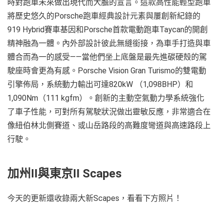
時對跑車未來做出現代而大膽的宣言。這款高性能輕型跑車
將歷史悠久的Porsche跑車經典設計元素與屢創新紀錄的
919 Hybrid賽車基因和Porsche首款電動跑車Taycan的開創
精神融為一體。內外部設計彼此無縫銜接，為車手打造與車
體合而為一的感受——當他們坐上底盤是最先進碳硬殼的駕
駛座時會更為有感。Porsche Vision Gran Turismo的雙電動
引擎佈局，系統動力輸出可達820kW （1,098BHP）和
1,090Nm（111 kgfm）。創新的主動空氣動力學系統強化
了車子性能，可對所有駕駛狀況做出靈敏反應，非常適合在
像紐伯林北側賽道、或山岳路段的高難度彎道與高速路段上
行駛。
加州II與東京II Scapes
今天的更新還收錄兩大新Scapes，看看下方照片！