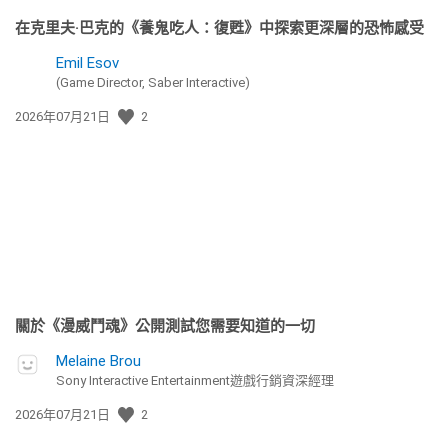
在克里夫·巴克的《養鬼吃人：復甦》中探索更深層的恐怖感受
Emil Esov
(Game Director, Saber Interactive)
發
2026年07月21日
2
佈
日
期:
關於《漫威鬥魂》公開測試您需要知道的一切
Melaine Brou
Sony Interactive Entertainment遊戲行銷資深經理
發
2026年07月21日
2
佈