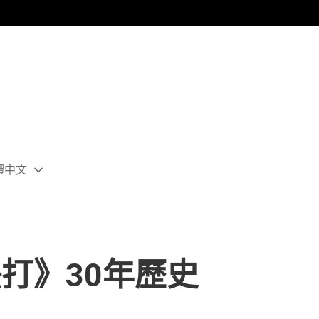
體中文
ect
rent
ion:
ion
快打》30年歷史