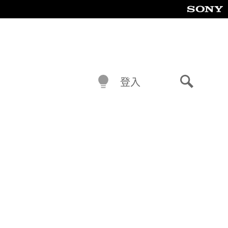
登入
搜
尋