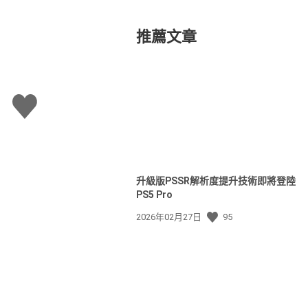
推薦文章
讚
升級版PSSR解析度提升技術即將登陸
PS5 Pro
發
2026年02月27日
95
佈
日
期: