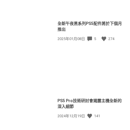
全新午夜黑系列PS5配件將於下個月
推出
發
2025年01月08日
5
274
佈
日
期:
PS5 Pro技術研討會揭露主機全新的
深入細節
發
2024年12月19日
141
佈
日