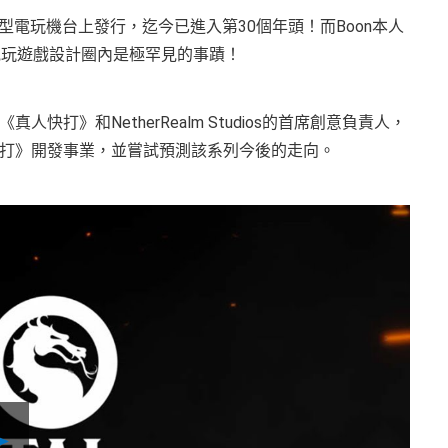
型電玩機台上發行，迄今已進入第30個年頭！而Boon本人
電玩遊戲設計圈內是極罕見的事蹟！
打》和NetherRealm Studios的首席創意負責人，
打》開發事業，並嘗試預測該系列今後的走向。
Play
Video