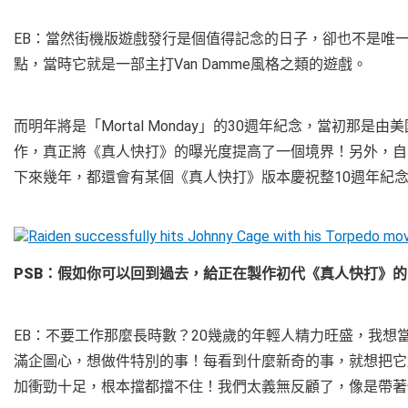
EB：當然街機版遊戲發行是個值得記念的日子，卻也不是唯一
點，當時它就是一部主打Van Damme風格之類的遊戲。
而明年將是「Mortal Monday」的30週年紀念，當初那是
作，真正將《真人快打》的曝光度提高了一個境界！另外，自
下來幾年，都還會有某個《真人快打》版本慶祝整10週年紀
PSB：假如你可以回到過去，給正在製作初代《真人快打》
EB：不要工作那麼長時數？20幾歲的年輕人精力旺盛，我
滿企圖心，想做件特別的事！每看到什麼新奇的事，就想把它
加衝勁十足，根本擋都擋不住！我們太義無反顧了，像是帶著