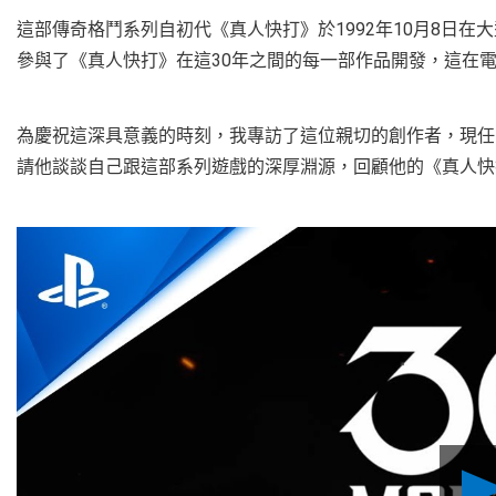
這部傳奇格鬥系列自初代《真人快打》於1992年10月8日在大
參與了《真人快打》在這30年之間的每一部作品開發，這在
為慶祝這深具意義的時刻，我專訪了這位親切的創作者，現任《真人快
請他談談自己跟這部系列遊戲的深厚淵源，回顧他的《真人快