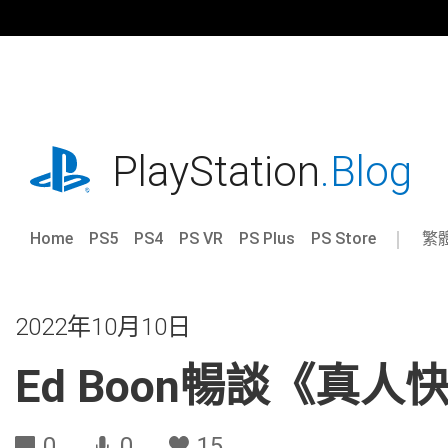
跳
往
內
容
playstation.com
PlayStation
.Blog
Home
PS5
PS4
PS VR
PS Plus
PS Store
繁
Sel
Cur
a
reg
reg
2022年10月10日
Ed Boon暢談《真人
0
0
15