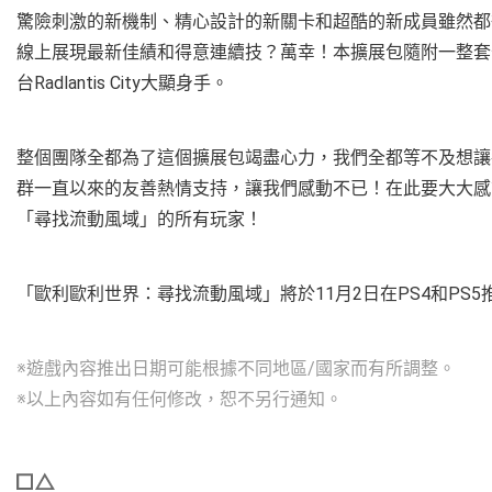
驚險刺激的新機制、精心設計的新關卡和超酷的新成員雖然都
線上展現最新佳績和得意連續技？萬幸！本擴展包隨附一整套
台Radlantis City大顯身手。
整個團隊全都為了這個擴展包竭盡心力，我們全都等不及想讓
群一直以來的友善熱情支持，讓我們感動不已！在此要大大感
「尋找流動風域」的所有玩家！
「歐利歐利世界：尋找流動風域」將於11月2日在PS4和PS5
※遊戲內容推出日期可能根據不同地區/國家而有所調整。
※以上內容如有任何修改，恕不另行通知。