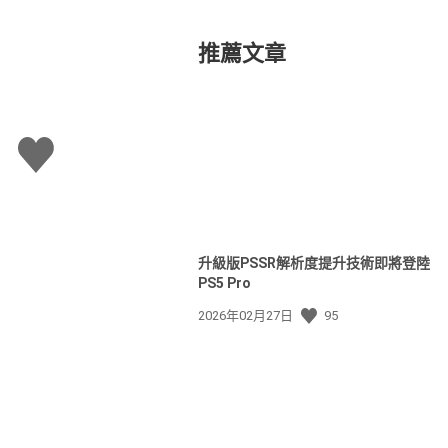
推薦文章
讚
升級版PSSR解析度提升技術即將登陸
PS5 Pro
發
2026年02月27日
95
佈
日
期: