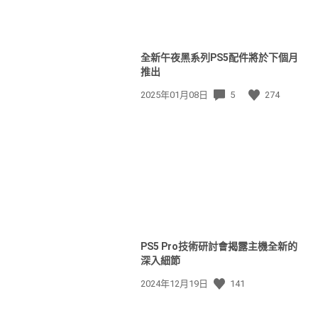
全新午夜黑系列PS5配件將於下個月
推出
發
2025年01月08日
5
274
佈
日
期:
PS5 Pro技術研討會揭露主機全新的
深入細節
發
2024年12月19日
141
佈
日