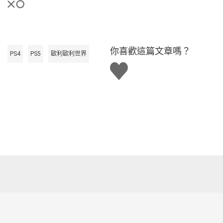
你喜歡這篇文章嗎？
PS4
PS5
歐利歐利世界
讚