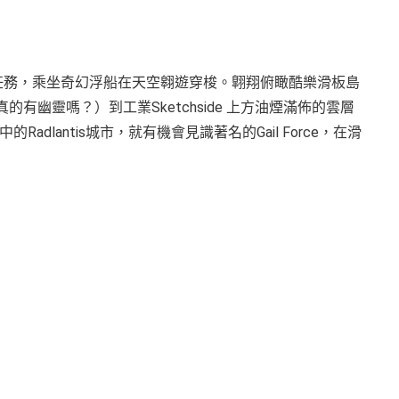
is的搜尋任務，乘坐奇幻浮船在天空翱遊穿梭。翺翔俯瞰酷樂滑板島
那裡真的有幽靈嗎？）到工業Sketchside 上方油煙滿佈的雲層
lantis城市，就有機會見識著名的Gail Force，在滑