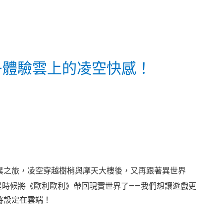
—體驗雲上的凌空快感！
異之旅，凌空穿越樹梢與摩天大樓後，又再跟著異世界
是時候將《歐利歐利》帶回現實世界了——我們想讓遊戲更
將設定在雲端！