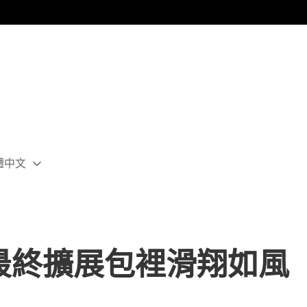
體中文
ect
rent
ion:
ion
最終擴展包裡滑翔如風