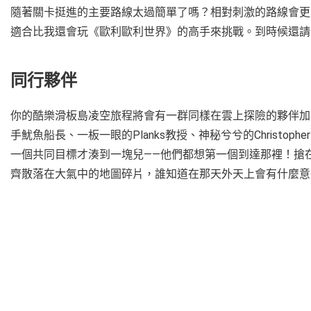
隨著關卡挺進的主要路線太過簡單了嗎？相對刺激的路線會更吸
適合比我還會玩《歐利歐利世界》的高手來挑戰。到時候還請
同行夥伴
你的酷樂滑板島凌空旅程將會有一群同樣在雲上探險的夥伴加入——
手魷魚船長、一板一眼的Planks教授、神秘兮兮的Christopher 
一個共同目標才湊到一塊兒——他們都想第一個到達那裡！搶在酷樂
齊散落在大氣中的地圖碎片，誰知道在那天外天上會有什麼意