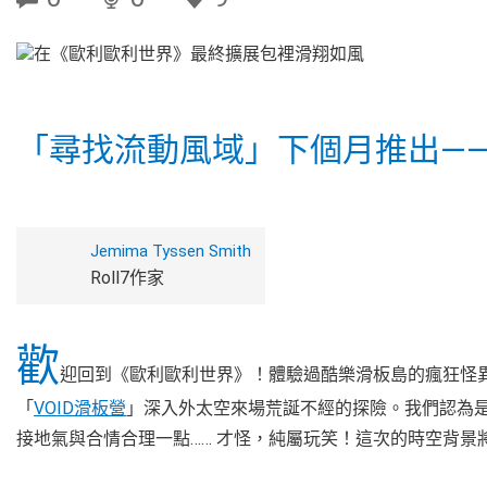
「尋找流動風域」下個月推出—
Jemima Tyssen Smith
Roll7作家
歡
迎回到《歐利歐利世界》！體驗過酷樂滑板島的瘋狂怪
「
VOID滑板營
」深入外太空來場荒誕不經的探險。我們認為
接地氣與合情合理一點…… 才怪，純屬玩笑！這次的時空背景