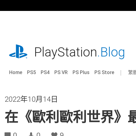
跳
往
內
容
playstation.com
PlayStation
.Blog
Home
PS5
PS4
PS VR
PS Plus
PS Store
繁
Sel
Cur
a
reg
reg
2022年10月14日
在《歐利歐利世界》
0
0
9