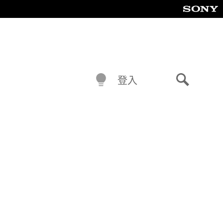
登入
搜
尋