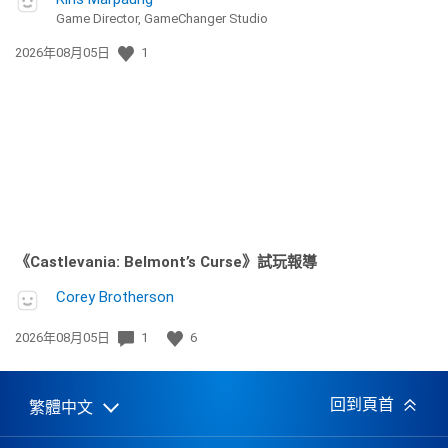
Game Director, GameChanger Studio
發
2026年08月05日
1
佈
日
期:
《Castlevania: Belmont’s Curse》試玩報導
Corey Brotherson
發
2026年08月05日
1
6
佈
日
期:
回到頁首
繁體中文
Select
Current
a
region:
region