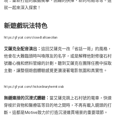
現：重新打造的震撼衝擊、困難的抉擇、新的地點等等。這
就一起來深入探索！
新遊戲玩法特色
https://gfycat.com/closedtallcaecilian
艾薩克全配音演出：
這回艾薩克一改「省話一哥」的風格，
他會在大難臨頭時叫喚隊友的名字，或是解釋他對修復石村
號離心機和燃料管線的計劃。聽到艾薩克在團隊任務中採取
主動，讓整個遊戲體驗感覺更瀰漫著電影氛圍和真實性。
https://gfycat.com/thickordinaryhermitcrab
無縫連接的沉浸式體驗：
當艾薩克跳上石村號的電車，快速
穿梭於貨物和醫療區等目的地之間時，不再有載入鏡頭的打
斷。這都是Motive致力於打造沉浸連貫場景的重要環節。