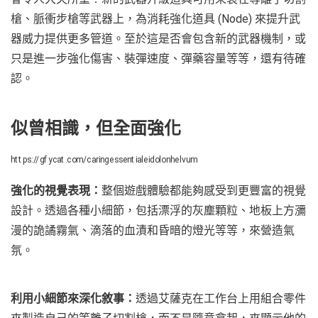
槍、脈衝步槍等武器上，為消耗強化道具 (Node) 來提升武
器威力提供更多管道。至於這是否會包含新的武器機制，或
只是進一步強化傷害、裝彈速度、彈藥容量等等，還有待確
認。
似曾相識，但全面強化
https://gfycat.com/caringessentialeidolonhelvum
強化的視覺表現：
整個遊戲體驗都能夠感受到更豐富的視覺
設計。透過各種小細節，包括漂浮的灰塵顆粒、地板上方瀰
漫的詭譎霧氣、滴落的血漬和昏暗的燈光等等，來營造氣
氛。
利用小細節來深化敘事：
透過艾薩克在工作台上用組合零件