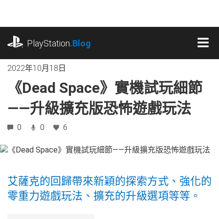
跳
往
內
playstation.com
容
PlayStation
.Blog
MEN
2022年10月18日
《Dead Space》實機試玩細節
——升級擴充版恐怖遊戲玩法
0
0
6
艾薩克的回歸帶來新穎的探索方式、強化的
零重力遊戲玩法、擴充的升級選項等等。