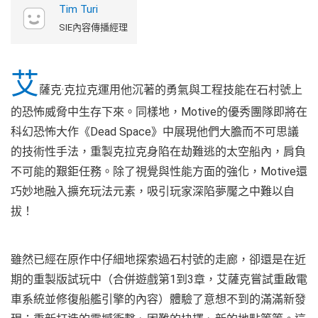
Tim Turi
SIE內容傳播經理
艾
薩克·克拉克運用他沉著的勇氣與工程技能在石村號上
的恐怖威脅中生存下來。同樣地，Motive的優秀團隊即將在
科幻恐怖大作《Dead Space》中展現他們大膽而不可思議
的技術性手法，重製克拉克身陷在劫難逃的太空船內，肩負
不可能的艱鉅任務。除了視覺與性能方面的強化，Motive還
巧妙地融入擴充玩法元素，吸引玩家深陷夢魘之中難以自
拔！
雖然已經在原作中仔細地探索過石村號的走廊，卻還是在近
期的重製版試玩中（合併遊戲第1到3章，艾薩克嘗試重啟電
車系統並修復船艦引擎的內容）體驗了意想不到的滿滿新發