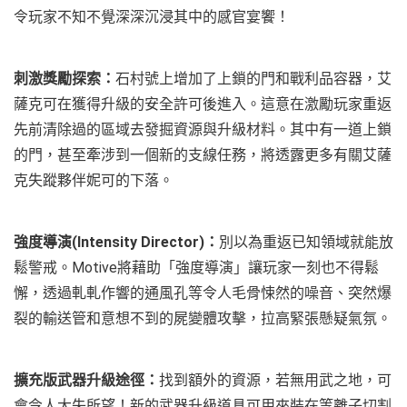
令玩家不知不覺深深沉浸其中的感官宴饗！
刺激獎勵探索：
石村號上增加了上鎖的門和戰利品容器，艾
薩克可在獲得升級的安全許可後進入。這意在激勵玩家重返
先前清除過的區域去發掘資源與升級材料。其中有一道上鎖
的門，甚至牽涉到一個新的支線任務，將透露更多有關艾薩
克失蹤夥伴妮可的下落。
強度導演(Intensity Director)：
別以為重返已知領域就能放
鬆警戒。Motive將藉助「強度導演」讓玩家一刻也不得鬆
懈，透過軋軋作響的通風孔等令人毛骨悚然的噪音、突然爆
裂的輸送管和意想不到的屍變體攻擊，拉高緊張懸疑氣氛。
擴充版武器升級途徑：
找到額外的資源，若無用武之地，可
會令人大失所望！新的武器升級道具可用來裝在等離子切割