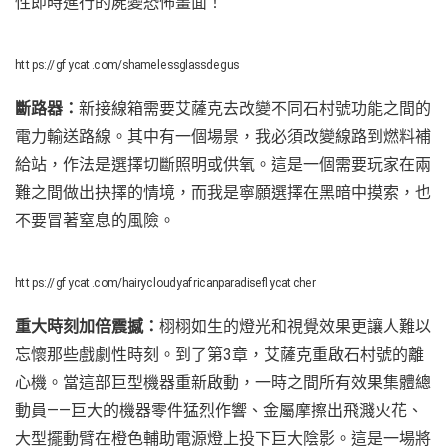
性即時進行的屍變恐怖畫面！
https://gfycat.com/shamelessglassdegus
斷路器：
新接線箱需要艾薩克去改變不同石村號功能之間的
電力輸送路線。其中有一個場景，我必須改變線路到燃料補
給站，作法是選擇切斷照明或供氧。這是一個需要玩家在兩
難之間做出抉擇的情境，而我是寧願選擇在黑暗中摸索，也
不要冒著窒息的風險。
https://gfycat.com/hairycloudyafricanparadiseflycatcher
重大時刻加倍震撼：
栩栩如生的燈光和視覺效果更讓人難以
忘懷那些戲劇性時刻。到了第3章，艾薩克重啟石村號的離
心機。當這部巨型機器重新啟動，一時之間所有效果集體總
動員——巨大的機器零件猛烈作響、金屬摩擦出飛濺火花、
大型擺動臂在橙色輔助電源燈上投下巨大陰影。這是一場將