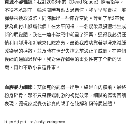
資源不容輕忽：
我對2008年的《Dead Space》瞭若指掌，
不得不承認在一輪通關時有點太過自信。我早早就賣掉一堆
彈藥來換取貨幣，同時騰出一些庫存空間。等到了第2章我
就為此付出慘痛代價！在太平間裡，一名感染蟲猖獗地生成
新的屍變體，我在一連串激戰中耗盡了彈藥，逼得我必須謹
慎利用靜滯和近戰來化險為夷。最後我成功靠著靜滯來減緩
感染蟲的擴散，並及時在情況失控之前遏止了威脅。在整個
後續的通關過程中，我對保存彈藥的重要性有了全新的認
識，再也不敢小看這件事。
血腥暴力細節：
艾薩克的武器一出手，總是血肉橫飛，最終
粉身碎骨。那不只是極端刺激的視覺效果，細膩的傷害回饋
表現，讓玩家感覺彷彿真的親手在肢解和粉碎屍變體！
https://gfycat.com/kindlypiercinginsect