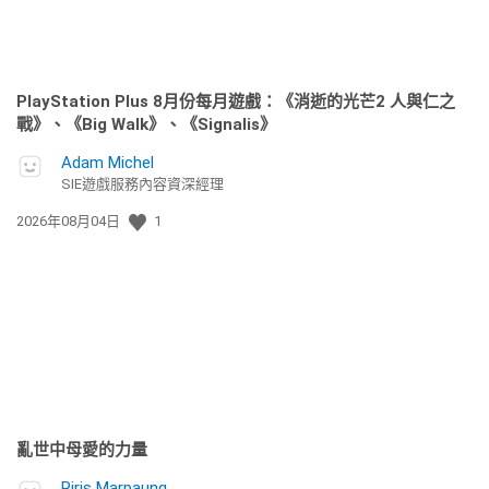
PlayStation Plus 8月份每月遊戲：《消逝的光芒2 人與仁之
戰》、《Big Walk》、《Signalis》
Adam Michel
SIE遊戲服務內容資深經理
發
2026年08月04日
1
佈
日
期:
亂世中母愛的力量
Riris Marpaung