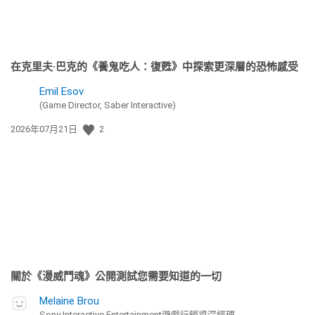
在克里夫·巴克的《養鬼吃人：復甦》中探索更深層的恐怖感受
Emil Esov
(Game Director, Saber Interactive)
發
2026年07月21日
2
佈
日
期:
關於《漫威鬥魂》公開測試您需要知道的一切
Melaine Brou
Sony Interactive Entertainment遊戲行銷資深經理