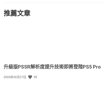
推薦文章
升級版PSSR解析度提升技術即將登陸PS5 Pro
發
2026年02月27日
95
佈
日
期: