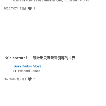
Game Director, Lead Battle Designer, Arc System Works
發
2026年07月22日
3
佈
日
期:
《Coloratura》：設計出只靠聲音引導的世界
Juan Carlos Moya
CE, Pdpartid Games
發
2026年07月21日
2
佈
日
期: