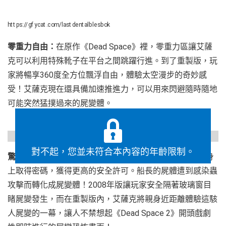
https://gfycat.com/lastdentalblesbok
零重力自由：
在原作《Dead Space》裡，零重力區讓艾薩
克可以利用特殊靴子在平台之間跳躍行進。到了重製版，玩
家將暢享360度全方位飄浮自由，體驗太空漫步的奇妙感
受！艾薩克現在還具備加速推進力，可以用來閃避隨時隨地
可能突然猛撲過來的屍變體。
https://gfycat.com/illfatedoffensiveamericanindianhorse
對不起，您並未符合本內容的年齡限制。
驚心動魄新時刻：
在第2章裡，艾薩克必須從已死的船長身
上取得密碼，獲得更高的安全許可。船長的屍體遭到感染蟲
攻擊而轉化成屍變體！2008年版讓玩家安全隔著玻璃窗目
睹屍變發生，而在重製版內，艾薩克將親身近距離體驗這駭
人屍變的一幕，讓人不禁想起《Dead Space 2》開頭戲劇