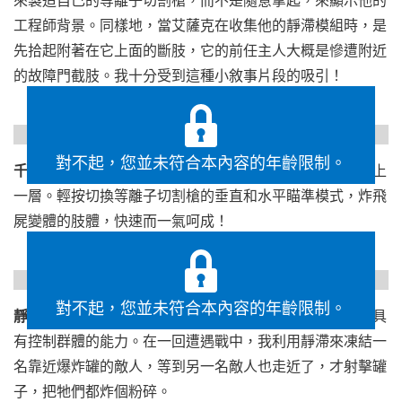
來製造自己的等離子切割槍，而不是隨意拿起，來顯示他的
工程師背景。同樣地，當艾薩克在收集他的靜滯模組時，是
先拾起附著在它上面的斷肢，它的前任主人大概是慘遭附近
的故障門截肢。我十分受到這種小敘事片段的吸引！
https://gfycat.com/slipperyripebrant
對不起，您並未符合本內容的年齡限制。
千錘百鍊的遊戲玩法：
戰鬥操作爽快而熟悉，但流暢度更上
一層。輕按切換等離子切割槍的垂直和水平瞄準模式，炸飛
屍變體的肢體，快速而一氣呵成！
https://gfycat.com/unlawfulmeatyaoudad
對不起，您並未符合本內容的年齡限制。
靜滯策略：
艾薩克的神級慢動作力場仍然是保命護身符，具
有控制群體的能力。在一回遭遇戰中，我利用靜滯來凍結一
名靠近爆炸罐的敵人，等到另一名敵人也走近了，才射擊罐
子，把牠們都炸個粉碎。