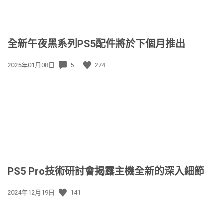
全新午夜黑系列PS5配件將於下個月推出
發
2025年01月08日
5
274
佈
日
期:
PS5 Pro技術研討會揭露主機全新的深入細節
發
2024年12月19日
141
佈
日
期: