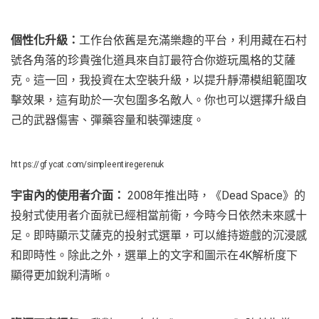
個性化升級：
工作台依舊是充滿樂趣的平台，利用藏在石村
號各角落的珍貴強化道具來自訂最符合你遊玩風格的艾薩
克。這一回，我投資在太空裝升級，以提升靜滯模組範圍攻
擊效果，這有助於一次包圍多名敵人。你也可以選擇升級自
己的武器傷害、彈藥容量和裝彈速度。
https://gfycat.com/simpleentiregerenuk
宇宙內的使用者介面：
2008年推出時，《Dead Space》的
投射式使用者介面就已經相當前衛，今時今日依然未來感十
足。即時顯示艾薩克的投射式選單，可以維持遊戲的沉浸感
和即時性。除此之外，選單上的文字和圖示在4K解析度下
顯得更加銳利清晰。