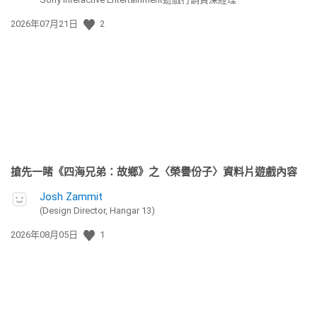
發
2026年07月21日
2
佈
日
期:
搶先一睹《四海兄弟：故鄉》之〈榮譽份子〉資料片遊戲內容
Josh Zammit
(Design Director, Hangar 13)
發
2026年08月05日
1
佈
日
期: