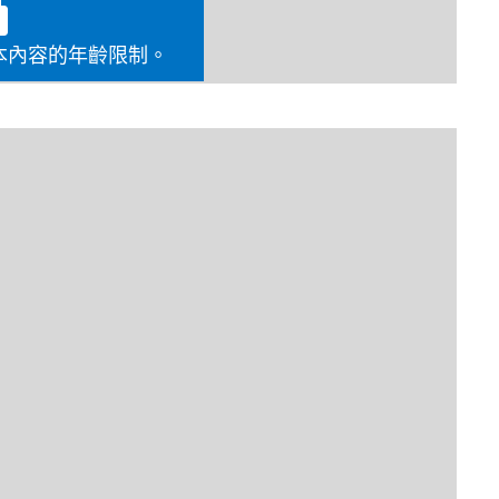
堆舊飯重炒，了無新意！如果不投入大量的才能和大膽創
全新3A等級科幻恐怖作品，還對它寄予厚望，似乎顯得瘋狂
本內容的年齡限制。
，開發團隊Striking Distance Studio似乎還瘋狂得挺有章
時充滿激烈戰鬥、肅殺氛圍和驚險時刻的遊戲體驗。
戰、遠程救命武器、讓人欲罷不能的自訂選項、駭人的活
同時卻又恰到好處地透露著一股詭異不安的氣氛。輸送管
的鏗鏘聲，以及微弱的呻吟聲。閃爍不定的昏暗燈光在地
落感覺都是經過深思熟慮的設計，透過真實得令人印象深
地營造出一種幽閉恐懼感，導致人心惶惶。像這種特寫鏡