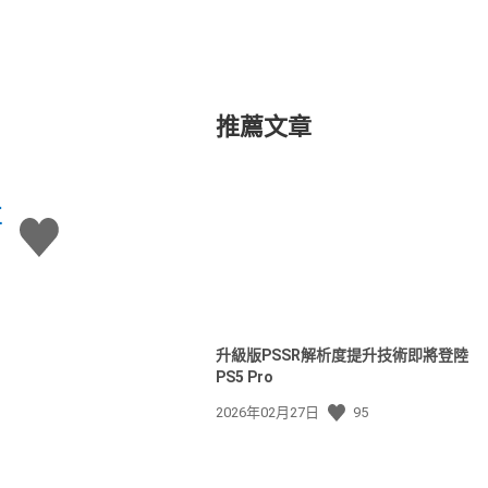
推薦文章
存
讚
升級版PSSR解析度提升技術即將登陸
PS5 Pro
發
2026年02月27日
95
佈
日
期: