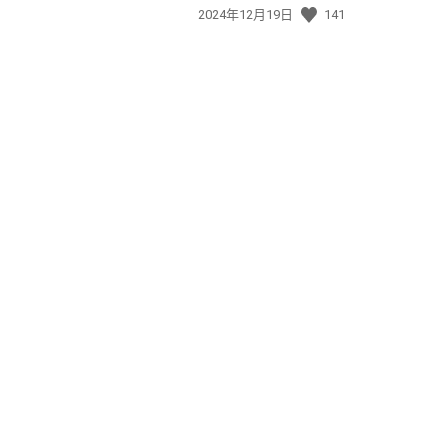
發
2024年12月19日
141
佈
日
期: