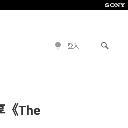
登入
搜
尋
《The