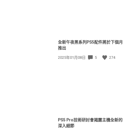
全新午夜黑系列PS5配件將於下個月
推出
發
2025年01月08日
5
274
佈
日
期:
PS5 Pro技術研討會揭露主機全新的
深入細節