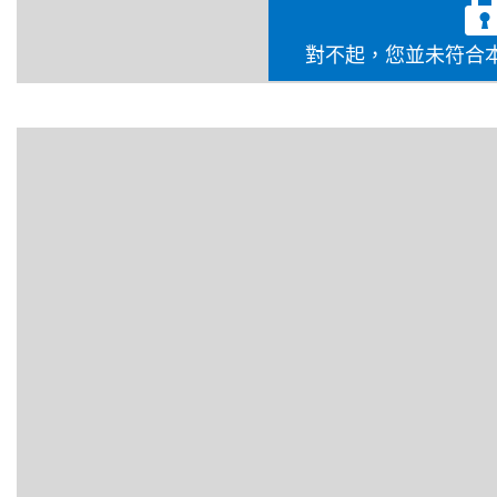
怖迷們，我們不得不承認當今的科幻恐怖遊戲簡直是一
意，就絕對無法脫穎而出。這麼一來，要在2022年開發一款
對不起，您並未符合
而不切實際，是嗎？
其實，根據我近期對PS版《The Callisto Protocol》的親身體驗
法！我在一個名為「棲息地」的關卡中艱苦推進，經歷了數小
以下是從本次評測中整理出來的遊戲亮點，包括熱血的肉搏近
食者突變威脅等細節在內，一次公開！
https://gfycat.com/scientificblandichthyostega
沉浸式視覺畫面
氣氛營造：
黑鐵監獄從外觀上有種讓人想一探究竟的吸引力，
噴發著蒸氣，地面籠罩著濃濃的煙霧。空氣中充滿了鎖鏈碰撞
面忽隱忽現，隱約地指出一條前進的通路。監獄裡的每一個角
刻的視覺表現活化在眼前！
魔鬼藏在細節裡：
在遊戲進行時，鏡頭緊跟在雅各身後，巧妙