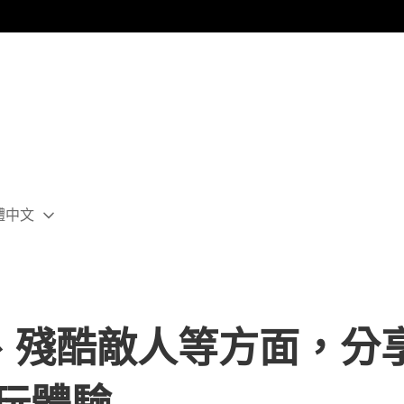
體中文
ect
rent
ion:
ion
殘酷敵人等方面，分享