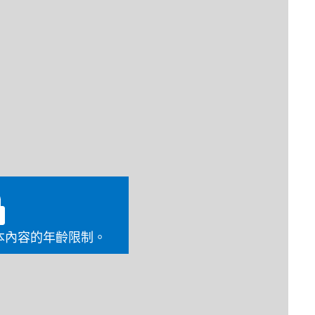
值耗竭，退無可退的時候。這時就該掏出雅各最強大的其
我發現這把速度不算快、卻砲火猛烈的手槍，最適合用來從
定戰略的時間。值得重申的是，在彈藥有限而十分寶貴的
本內容的年齡限制。
的圖解。下回我造訪自動服務商店時，3D印表機顯示了一