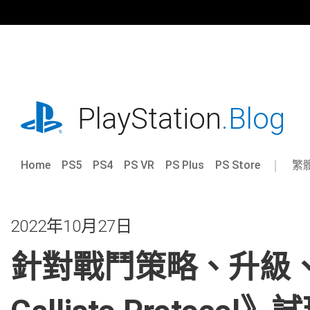
跳
往
內
容
playstation.com
PlayStation
.Blog
Home
PS5
PS4
PS VR
PS Plus
PS Store
繁
Sel
Cur
a
reg
reg
2022年10月27日
針對戰鬥策略、升級、