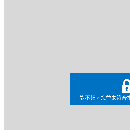
清點你的子彈
遠程武器：
近戰很能節省子彈，卻免不了會有寡不敵眾、生命
中一把槍枝。
BI-55手槍「手持加農砲」
：雅各的可靠手槍威力不容小覷，
遠處轟擊敵人的腿，拖慢他們窮追猛打的速度，為自己爭取制
情況下，槍法準確至關重要。
對不起，您並未符合
Skunkgun霰彈槍：
在「棲息地」後期，我發現了一把新武器