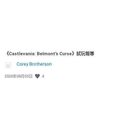
日
期:
《Castlevania: Belmont’s Curse》試玩報導
Corey Brotherson
發
2026年08月05日
4
佈
日
期: