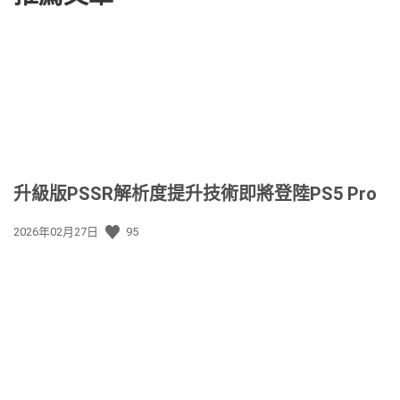
升級版PSSR解析度提升技術即將登陸PS5 Pro
發
2026年02月27日
95
佈
日
期: