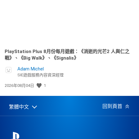
期:
PlayStation Plus 8月份每月遊戲：《消逝的光芒2 人與仁之
戰》、《Big Walk》、《Signalis》
Adam Michel
SIE遊戲服務內容資深經理
發
2026年08月04日
1
佈
日
期:
回到頁首
繁體中文
Select
Current
a
region:
region