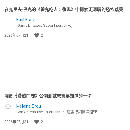
在克里夫·巴克的《養鬼吃人：復甦》中探索更深層的恐怖感受
Emil Esov
(Game Director, Saber Interactive)
發
2026年07月21日
2
佈
日
期:
關於《漫威鬥魂》公開測試您需要知道的一切
Melaine Brou
Sony Interactive Entertainment遊戲行銷資深經理
發
2026年07月21日
2
佈