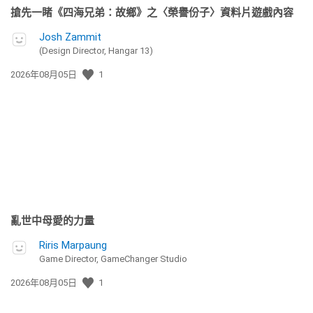
搶先一睹《四海兄弟：故鄉》之〈榮譽份子〉資料片遊戲內容
Josh Zammit
(Design Director, Hangar 13)
發
2026年08月05日
1
佈
日
期:
亂世中母愛的力量
Riris Marpaung
Game Director, GameChanger Studio
發
2026年08月05日
1
佈
日