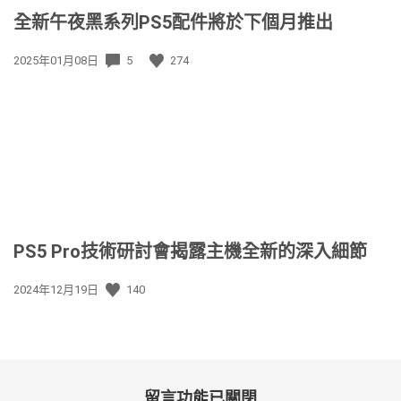
全新午夜黑系列PS5配件將於下個月推出
發
2025年01月08日
5
274
佈
日
期:
PS5 Pro技術研討會揭露主機全新的深入細節
發
2024年12月19日
140
佈
日
期:
留言功能已關閉