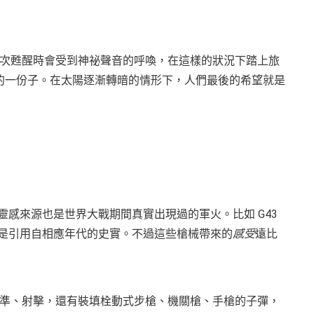
次甦醒時會受到神祕聲音的呼喚，在這樣的狀況下踏上旅
旅團的一份子。在太陽逐漸轉暗的情形下，人們最後的希望就是
界，武器靈感來源也是世界大戰期間真實出現過的軍火。比如 G43
都是引用自相應年代的史實。不過這些槍械帶來的
感受
遠比
準、射擊，還有裝填栓動式步槍、機關槍、手槍的子彈，