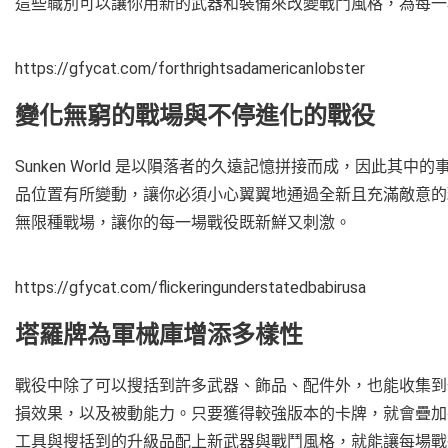
這些職別可以讓你用新的武器和裝備來改變戰鬥風格，為每一
https://gfycat.com/forthrightsadamericanlobster
變化無窮的戰場與不停進化的戰役
Sunken World 是以隕落者的久遠記憶拼接而成，因此
品位置有所變動，讓你必須小心翼翼地通過全新且充滿敵意的
無限種戰場，讓你的每一場戰役既新鮮又刺激。
https://gfycat.com/flickeringunderstatedbabirusa
塔羅牌為軍械庫增添多樣性
戰役中除了可以搜括到許多武器、飾品、配件外，也能收集到
損效果，以及被動能力。只要獲得較強版本的卡牌，就會疊加
工具與搜括到的升級品配上新武器與戰鬥風格，就能讓每場戰