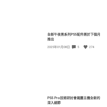
全新午夜黑系列PS5配件將於下個月
推出
發
2025年01月08日
5
274
佈
日
期:
PS5 Pro技術研討會揭露主機全新的
深入細節