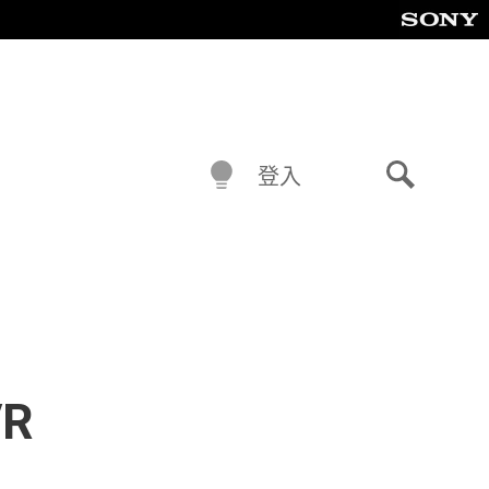
登入
搜
尋
VR