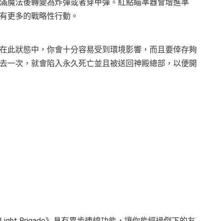
滿魔法後轉變為炸彈或者穿甲彈。紅點瞄準器會增進準
有更多的戰略性行動。
在此狀態中，你會十分容易受到環境影響，而且要倖存夠
去一次，就會陷入永久死亡並且被送回神殿總部，以便開
ght Brigade》具有異步連線功能，讓你能經過倒下的友