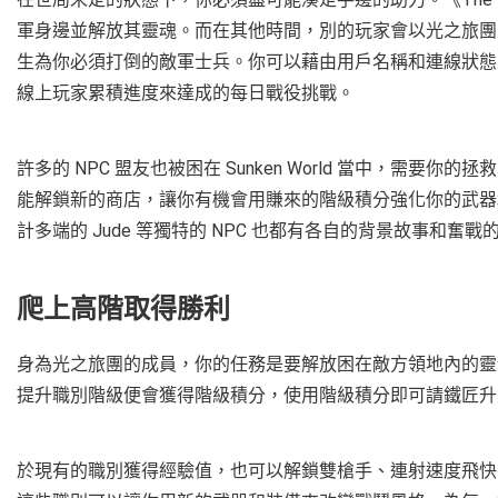
軍身邊並解放其靈魂。而在其他時間，別的玩家會以光之旅團
生為你必須打倒的敵軍士兵。你可以藉由用戶名稱和連線狀態來
線上玩家累積進度來達成的每日戰役挑戰。
許多的 NPC 盟友也被困在 Sunken World 當中，需
能解鎖新的商店，讓你有機會用賺來的階級積分強化你的武器和能力
計多端的 Jude 等獨特的 NPC 也都有各自的背景故事和
爬上高階取得勝利
身為光之旅團的成員，你的任務是要解放困在敵方領地內的靈
提升職別階級便會獲得階級積分，使用階級積分即可請鐵匠升
於現有的職別獲得經驗值，也可以解鎖雙槍手、連射速度飛快