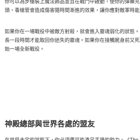
你可以為步槍裝上魔法飾品並且在戰鬥中啟動，使你的彈藥充
頭，毒槍管會造成傷害隨時間漸進的效果，讓你應對敵軍時能
如果你在一場戰役中被敵方射殺，就會進入靈魂弱化的狀態。
長一段時間才能取回你迷失的靈魂。如果你在接觸屍身前又死
始一場全新戰役。
神殿總部與世界各處的盟友
在世局未定的狀態下，你必須盡可能湊足手邊的助力。《The Li