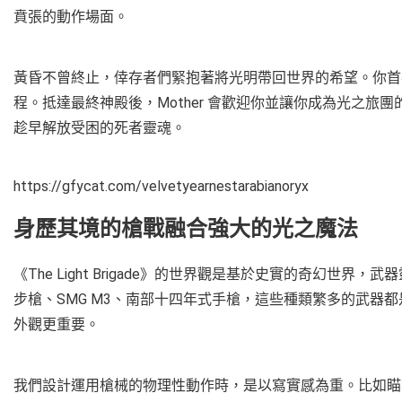
賁張的動作場面。
黃昏不曾終止，倖存者們緊抱著將光明帶回世界的希望。你首
程。抵達最終神殿後，Mother 會歡迎你並讓你成為光之
趁早解放受困的死者靈魂。
https://gfycat.com/velvetyearnestarabianoryx
身歷其境的槍戰融合強大的光之魔法
《The Light Brigade》的世界觀是基於史實的奇幻世
步槍、SMG M3、南部十四年式手槍，這些種類繁多的武器
外觀更重要。
我們設計運用槍械的物理性動作時，是以寫實感為重。比如瞄