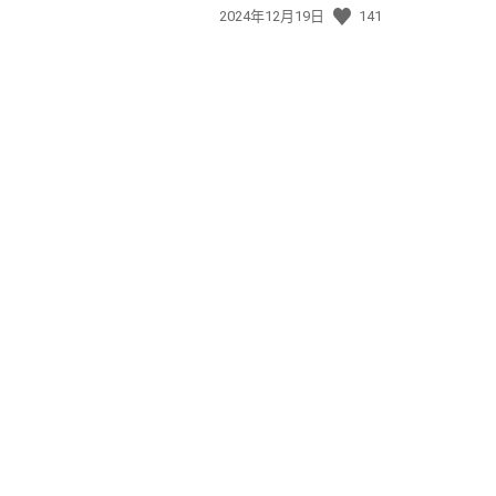
發
2024年12月19日
141
佈
日
期: