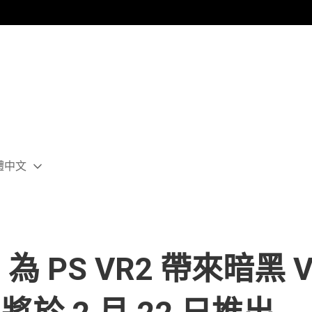
體中文
ect
rent
ion:
ion
de》為 PS VR2 帶來暗黑 