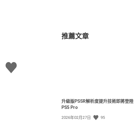
推薦文章
讚
升級版PSSR解析度提升技術即將登陸
PS5 Pro
發
2026年02月27日
95
佈
日
期: