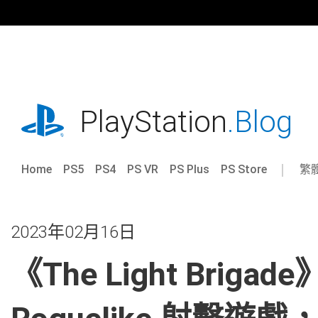
跳
往
內
容
playstation.com
PlayStation
.Blog
Home
PS5
PS4
PS VR
PS Plus
PS Store
繁
Sel
Cur
a
reg
reg
2023年02月16日
《The Light Briga