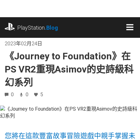
跳
往
內
playstation.com
容
PlayStation
.Blog
MEN
2023年02月24日
《Journey to Foundation》在
PS VR2重現Asimov的史詩級科
幻系列
0
0
5
您將在這款豐富故事冒險遊戲中親手掌握未