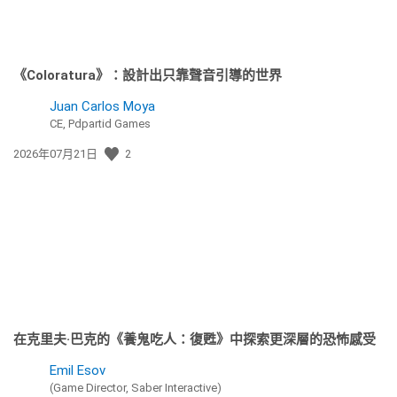
《Coloratura》：設計出只靠聲音引導的世界
Juan Carlos Moya
CE, Pdpartid Games
發
2026年07月21日
2
佈
日
期:
在克里夫·巴克的《養鬼吃人：復甦》中探索更深層的恐怖感受
Emil Esov
(Game Director, Saber Interactive)