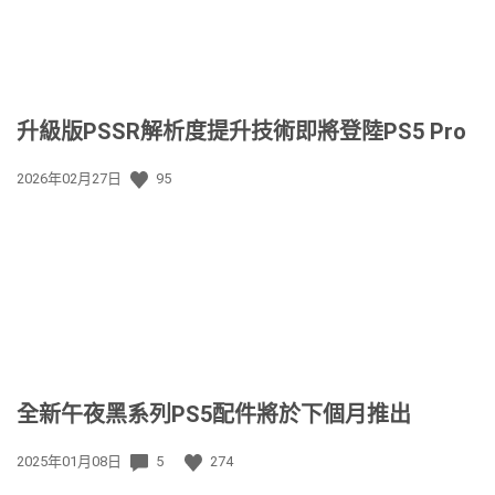
升級版PSSR解析度提升技術即將登陸PS5 Pro
發
2026年02月27日
95
佈
日
期:
全新午夜黑系列PS5配件將於下個月推出
發
2025年01月08日
5
274
佈