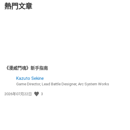
熱門文章
《漫威鬥魂》新手指南
Kazuto Sekine
Game Director, Lead Battle Designer, Arc System Works
發
2026年07月22日
3
佈
日
期: