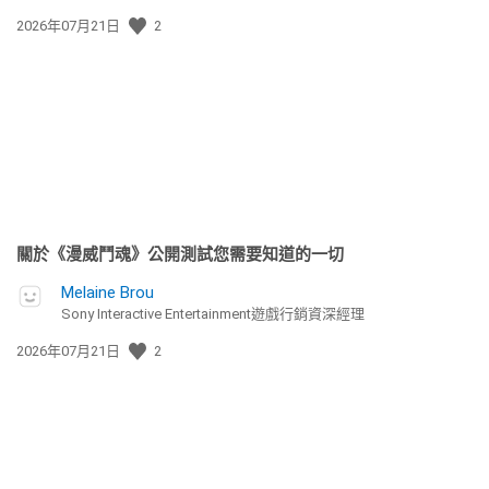
發
2026年07月21日
2
佈
日
期:
關於《漫威鬥魂》公開測試您需要知道的一切
Melaine Brou
Sony Interactive Entertainment遊戲行銷資深經理
發
2026年07月21日
2
佈
日
期: