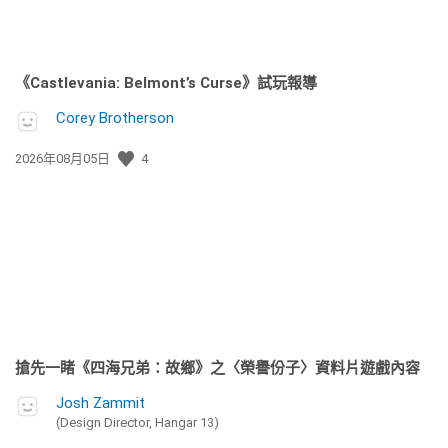
《Castlevania: Belmont’s Curse》試玩報導
Corey Brotherson
發
2026年08月05日
4
佈
日
期:
搶先一睹《四海兄弟：故鄉》之〈榮譽份子〉資料片遊戲內容
Josh Zammit
(Design Director, Hangar 13)