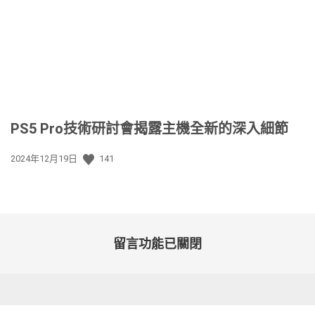
日
期:
PS5 Pro技術研討會揭露主機全新的深入細節
發
2024年12月19日
141
佈
日
期:
留言功能已關閉