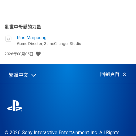
亂世中母愛的力量
Riris Marpaung
Game Director, GameChanger Studio
發
2026年08月05日
1
佈
日
期:
回到頁首
繁體中文
Select
Current
a
region:
region
© 2026 Sony Interactive Entertainment Inc. All Rights