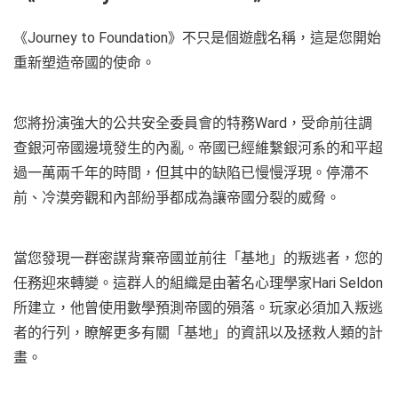
《Journey to Foundation》不只是個遊戲名稱，這是您開始
重新塑造帝國的使命。
您將扮演強大的公共安全委員會的特務Ward，受命前往調
查銀河帝國邊境發生的內亂。帝國已經維繫銀河系的和平超
過一萬兩千年的時間，但其中的缺陷已慢慢浮現。停滯不
前、冷漠旁觀和內部紛爭都成為讓帝國分裂的威脅。
當您發現一群密謀背棄帝國並前往「基地」的叛逃者，您的
任務迎來轉變。這群人的組織是由著名心理學家Hari Seldon
所建立，他曾使用數學預測帝國的殞落。玩家必須加入叛逃
者的行列，瞭解更多有關「基地」的資訊以及拯救人類的計
畫。