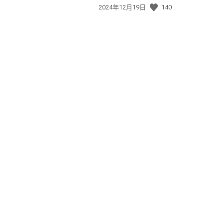
發
2024年12月19日
140
佈
日
期: