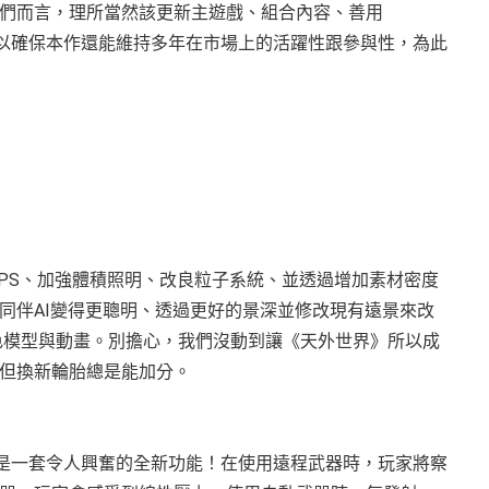
們而言，理所當然該更新主遊戲、組合內容、善用
自適應扳機，以確保本作還能維持多年在市場上的活躍性跟參與性，為此
FPS、加強體積照明、改良粒子系統、並透過增加素材密度
同伴AI變得更聰明、透過更好的景深並修改現有遠景來改
色模型與動畫。別擔心，我們沒動到讓《天外世界》所以成
但換新輪胎總是能加分。
確實是一套令人興奮的全新功能！在使用遠程武器時，玩家將察