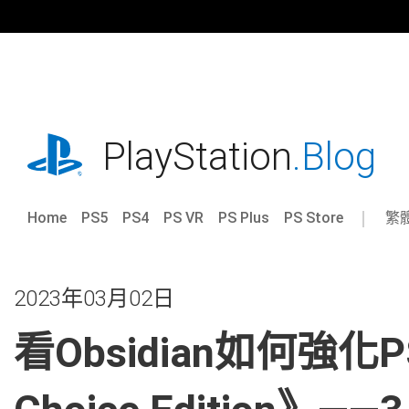
跳
往
內
容
playstation.com
PlayStation
.Blog
Home
PS5
PS4
PS VR
PS Plus
PS Store
繁
Sel
Cur
a
reg
reg
2023年03月02日
看Obsidian如何強化