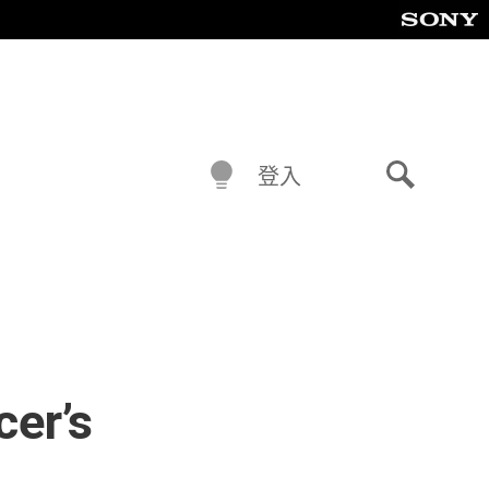
登入
搜
尋
r’s