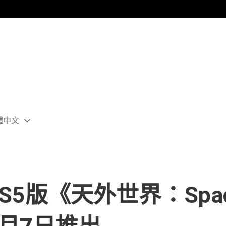
體中文
ect
rent
ion:
ion
PS5版《天外世界：Space