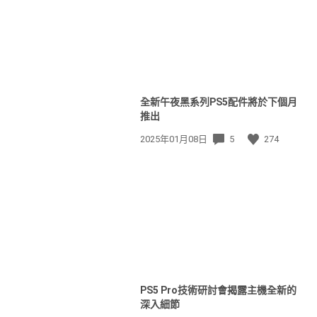
全新午夜黑系列PS5配件將於下個月
推出
發
2025年01月08日
5
274
佈
日
期:
PS5 Pro技術研討會揭露主機全新的
深入細節