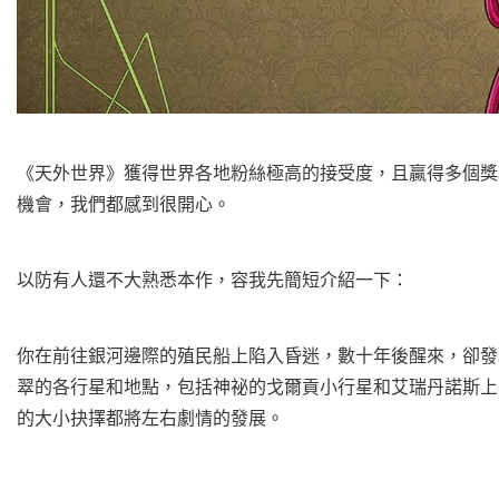
《天外世界》獲得世界各地粉絲極高的接受度，且贏得多個獎
機會，我們都感到很開心。
以防有人還不大熟悉本作，容我先簡短介紹一下：
你在前往銀河邊際的殖民船上陷入昏迷，數十年後醒來，卻發
翠的各行星和地點，包括神祕的戈爾貢小行星和艾瑞丹諾斯上
的大小抉擇都將左右劇情的發展。