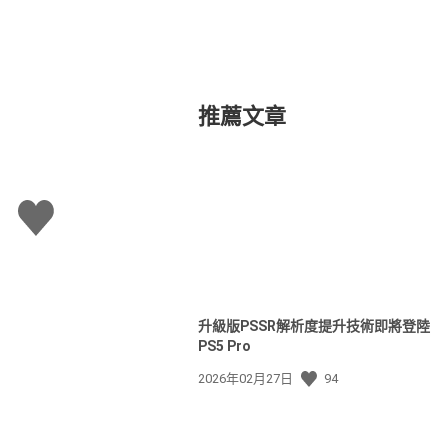
推薦文章
讚
升級版PSSR解析度提升技術即將登陸
PS5 Pro
發
2026年02月27日
94
佈
日
期: