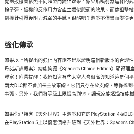
覺到扳機會依照不同類型而變化效果。像火焰噴射器這樣的武
輪子彈，扳機的反作用力會產生類似脈衝的效果。而像狙擊槍
到撞針引爆後阻力減弱的手感。很酷吧？遊戲不僅畫面變得更
強化傳承
如果以上所提出的強化內容還不足以證明這個新版本的合理性
丹諾斯謀殺案〉總能夠讓《Spacer’s Choice Editi
豐富！附帶提醒：我們知道有些太空人會很高興知道這是個平
兩大DLC都不會加長主故事線。它們只存在於支線，等你達
事弧。另外，我們將等級上限提高到99，讓玩家能透過技能
如果你已持有《天外世界》主遊戲和它的PlayStation 4
在PlayStation 5上以優惠價格升級到《天外世界：Spacer’s Choi