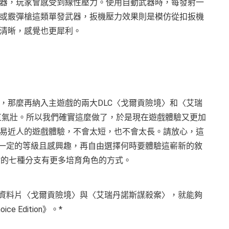
器，玩家會感受到線性壓力。使用自動武器時，每發射一
或霰彈槍這類單發武器，扳機壓力效果則是模仿從扣扳機
清晰，感覺也更犀利。
，那麼再納入主遊戲的兩大DLC〈戈爾貢險境〉和〈艾瑞
on》顯得理直氣壯。所以我們確實這麼做了，於是現在遊戲體驗又更加
易近人的遊戲體驗，不會太短，也不會太長。請放心，這
到一定的等級且感興趣，再自由選擇何時要體驗這嶄新的敘
樹的七種分支有更多培育角色的方式。
版DLC資料片〈戈爾貢險境〉與〈艾瑞丹諾斯謀殺案〉，就能夠
ce Edition》。*