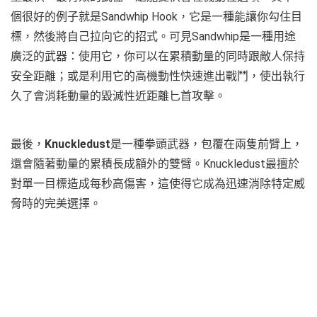
個很好的例子就是Sandwhip Hook，它是一種能讓你勾住目
標，然後將自己拉向它的招式。可見Sandwhip是一種用途
廣泛的武器：使用它，你可以在累積動量的同時跟敵人保持
安全距離；或是利用它的高機動性快速進出戰鬥，使出執行
久了會消耗動量的毀滅性近距離匕首攻擊。
最後，
Knuckledust
是一種拳頭武器，包覆在兩隻前臂上，
還會隨著動量的累積長成額外的雙臂。Knuckledust最擅於
對單一目標造成每秒高傷害，這使得它成為迅速消除特定威
脅時的完美選擇。