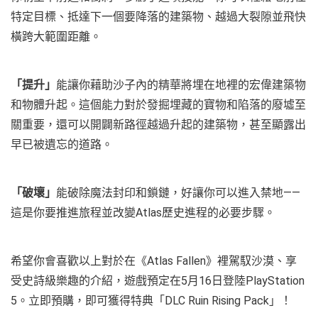
特定目標、抵達下一個要降落的建築物、越過大裂隙並飛快
橫跨大範圍距離。
「提升」
能讓你藉助沙子內的精華將埋在地裡的宏偉建築物
和物體升起。這個能力對於發掘埋藏的寶物和陷落的廢墟至
關重要，還可以開闢新路徑越過升起的建築物，甚至顯露出
早已被遺忘的道路。
「破壞」
能破除魔法封印和鎖鏈，好讓你可以進入禁地——
這是你要推進旅程並改變Atlas歷史進程的必要步驟。
希望你會喜歡以上對於在《Atlas Fallen》裡駕馭沙漠、享
受史詩級樂趣的介紹，遊戲預定在5月16日登陸PlayStation
5。立即預購，即可獲得特典「DLC Ruin Rising Pack」！