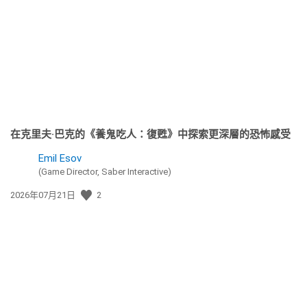
佈
日
期:
在克里夫·巴克的《養鬼吃人：復甦》中探索更深層的恐怖感受
Emil Esov
(Game Director, Saber Interactive)
發
2026年07月21日
2
佈
日
期: