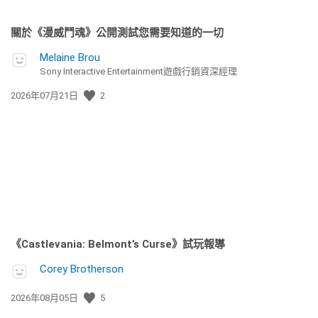
關於《漫威鬥魂》公開測試您需要知道的一切
Melaine Brou
Sony Interactive Entertainment遊戲行銷資深經理
發
2026年07月21日
2
佈
日
期:
《Castlevania: Belmont’s Curse》試玩報導
Corey Brotherson
發
2026年08月05日
5
佈