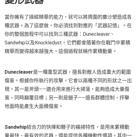
當你擁有了操縱精華的能力，就可以將周圍的塵沙塑造成各
種武器。為了這麼做，你必須找到對應的「武器記憶」。在
你的整個旅程中可以找到三種武器：Dunecleaver、
Sandwhip以及Knuckledust。它們都會隨著你在戰鬥中累積
精華而變得越來越強大，這個過程就稱作累積動量。
Dunecleaver
是一種重型武器，擅長對敵人造成重大的範圍
傷害。根據你所執行的攻擊，它會以兩種不同的形狀之一出
現。其一是斧頭——適合用來進行大掃蕩，能夠造成大量傷
害，同時巔覆目標；另一則是鎚子——擅長群體控制，抨擊
地面時能產生大面積傷害。
Sandwhip
結合刀的快揮和鞭子的橫掃特性，是用來累積動
量最快、最有效的武器，還能提供各種機動性選項。其中一