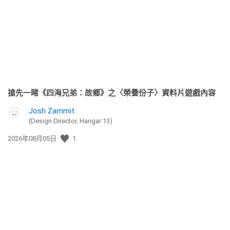
日
期:
搶先一睹《四海兄弟：故鄉》之〈榮譽份子〉資料片遊戲內容
Josh Zammit
(Design Director, Hangar 13)
發
2026年08月05日
1
佈
日
期: