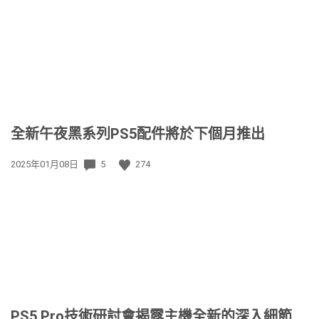
日
期:
全新午夜黑系列PS5配件將於下個月推出
發
2025年01月08日
5
274
佈
日
期:
PS5 Pro技術研討會揭露主機全新的深入細節