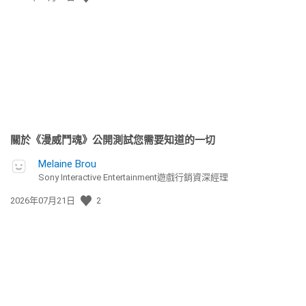
佈
日
期:
關於《漫威鬥魂》公開測試您需要知道的一切
Melaine Brou
Sony Interactive Entertainment遊戲行銷資深經理
發
2026年07月21日
2
佈
日
期: