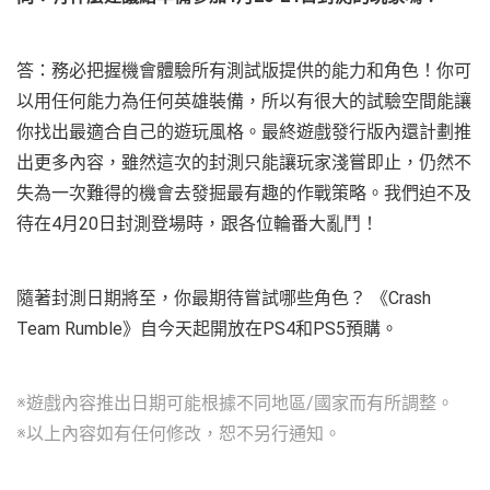
答：務必把握機會體驗所有測試版提供的能力和角色！你可
以用任何能力為任何英雄裝備，所以有很大的試驗空間能讓
你找出最適合自己的遊玩風格。最終遊戲發行版內還計劃推
出更多內容，雖然這次的封測只能讓玩家淺嘗即止，仍然不
失為一次難得的機會去發掘最有趣的作戰策略。我們迫不及
待在4月20日封測登場時，跟各位輪番大亂鬥！
隨著封測日期將至，你最期待嘗試哪些角色？ 《Crash
Team Rumble》自今天起開放在PS4和PS5預購。
※遊戲內容推出日期可能根據不同地區/國家而有所調整。
※以上內容如有任何修改，恕不另行通知。