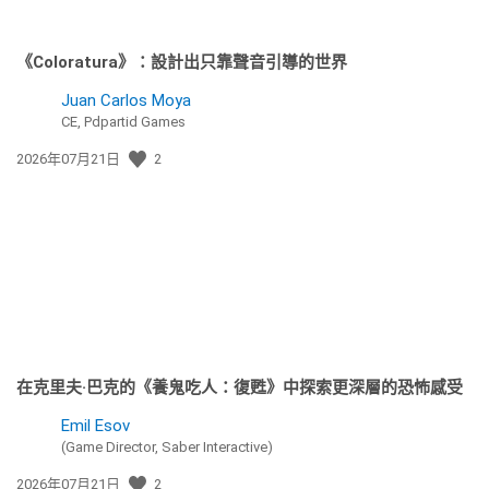
《Coloratura》：設計出只靠聲音引導的世界
Juan Carlos Moya
CE, Pdpartid Games
發
2026年07月21日
2
佈
日
期:
在克里夫·巴克的《養鬼吃人：復甦》中探索更深層的恐怖感受
Emil Esov
(Game Director, Saber Interactive)
發
2026年07月21日
2