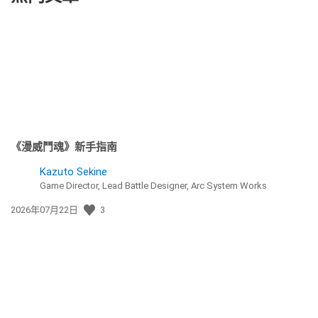
《漫威鬥魂》新手指南
Kazuto Sekine
Game Director, Lead Battle Designer, Arc System Works
發
2026年07月22日
3
佈
日
期: