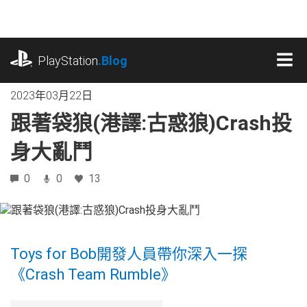
跳
往
內
playstation.com
容
PlayStation
.Blog
MEN
2023年03月22日
跟著袋狼(港譯:古惑狼)Crash投
身大亂鬥
0
0
13
Toys for Bob開發人員帶你深入一探
《Crash Team Rumble》