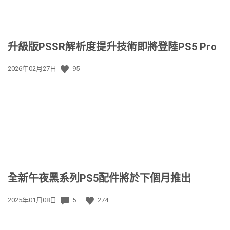
升級版PSSR解析度提升技術即將登陸PS5 Pro
發
2026年02月27日
95
佈
日
期:
全新午夜黑系列PS5配件將於下個月推出
發
2025年01月08日
5
274
佈
日
期: