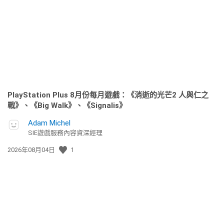
日
期:
PlayStation Plus 8月份每月遊戲：《消逝的光芒2 人與仁之
戰》、《Big Walk》、《Signalis》
Adam Michel
SIE遊戲服務內容資深經理
發
2026年08月04日
1
佈
日
期: