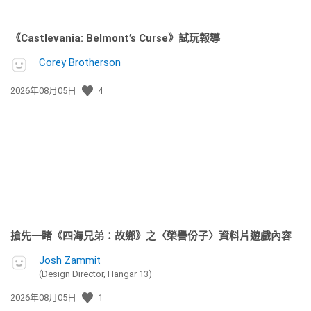
《Castlevania: Belmont’s Curse》試玩報導
Corey Brotherson
發
2026年08月05日
4
佈
日
期:
搶先一睹《四海兄弟：故鄉》之〈榮譽份子〉資料片遊戲內容
Josh Zammit
(Design Director, Hangar 13)
發
2026年08月05日
1
佈