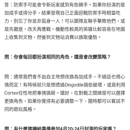
答：防禦手可能會令新玩家感到有些棘手。如果你扮演的是
加成手或得分手，結果發現自己正面迎戰防禦手時相當吃
力，別忘了你並非孤身一人！可以跟隊友聯手擊敗他們，或
是先撤退，改天再應戰。機動性較高的英雄比較容易在地圖
上收集到文物，然後到文物站消費以換取優勢。
問：你會每回都扮演相同的角色，還是會改變策略？
問：通常我們會不由自主地想改換為加成手，不過這也視心
情而定！有時候就只是想透過Dingodile搞些破壞，或是利用
Cortex任性地把事情搞砸。還好，在對戰之間總是可以選擇
更換角色，如果你覺得有必要調整一下，隨時都可以嘗試不
同的遊玩風格。
問：有什麼建議給準備參加
4
月
20-24
日封測的玩家嗎？