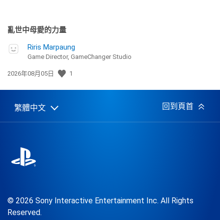
亂世中母愛的力量
Riris Marpaung
Game Director, GameChanger Studio
發
2026年08月05日
1
佈
日
期:
回到頁首
繁體中文
Select
Current
a
region:
region
© 2026 Sony Interactive Entertainment Inc. All Rights
Reserved.