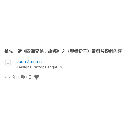
日
期:
搶先一睹《四海兄弟：故鄉》之〈榮譽份子〉資料片遊戲內容
Josh Zammit
(Design Director, Hangar 13)
發
2026年08月05日
1
佈
日
期: