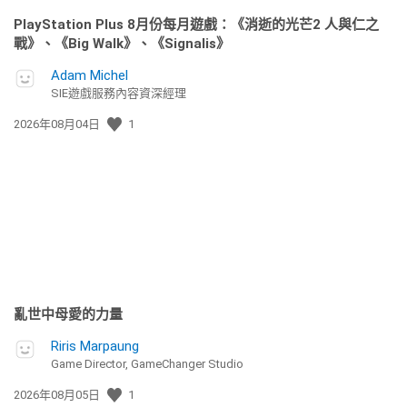
PlayStation Plus 8月份每月遊戲：《消逝的光芒2 人與仁之
戰》、《Big Walk》、《Signalis》
Adam Michel
SIE遊戲服務內容資深經理
發
2026年08月04日
1
佈
日
期:
亂世中母愛的力量
Riris Marpaung
Game Director, GameChanger Studio
發
2026年08月05日
1