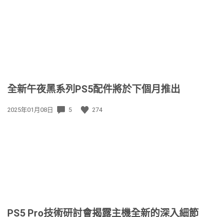
日
期:
全新午夜黑系列PS5配件將於下個月推出
發
2025年01月08日
5
274
佈
日
期:
PS5 Pro技術研討會揭露主機全新的深入細節