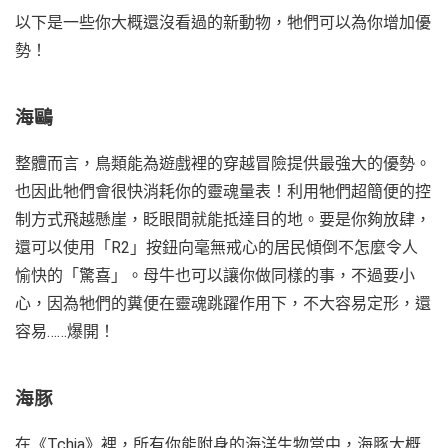
以下是一些你大概還沒看過的新動物，牠們可以為你增加優
勢！
海鷗
整體而言，鳥類能為遊戲裡的穿越冒險提供最強大的優勢。
也因此牠們會很快消耗你的靈魂量表！利用牠們超簡便的控
制方式飛越懸崖，眨眼間就能抵達目的地。要是你夠放肆，
還可以使用「R2」按鈕向毫無戒心的居民傾倒不怎麼令人
愉快的「驚喜」。母牛也可以讓你做同樣的事，不過要小
心，因為牠們的糞便在靈魂跳躍作用下，不大容易定形，還
容易……爆開！
海豚
在《Tchia》裡，所有你能附身的海洋生物當中，海豚大概