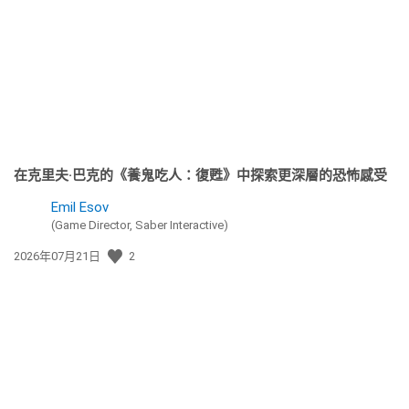
日
期:
在克里夫·巴克的《養鬼吃人：復甦》中探索更深層的恐怖感受
Emil Esov
(Game Director, Saber Interactive)
發
2026年07月21日
2
佈
日
期: