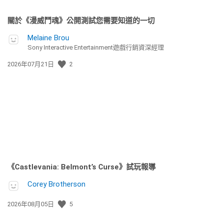
關於《漫威鬥魂》公開測試您需要知道的一切
Melaine Brou
Sony Interactive Entertainment遊戲行銷資深經理
發
2026年07月21日
2
佈
日
期:
《Castlevania: Belmont’s Curse》試玩報導
Corey Brotherson
發
2026年08月05日
5
佈