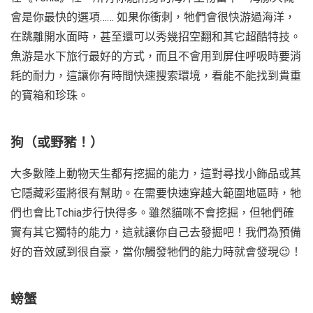
會是你最快的選項…… 如果你衝刺，牠們會很快游過海洋，
在跳離開水面時，甚至還可以秀幾招空翻和其它超酷特技。
魚游是水下旅行最好的方式，而且不會用到屏住呼吸時要消
耗的耐力，這讓你有時間快速搜索環境，看能不能找到貴重
的寶箱和珍珠。
狗（或野豬！）
大多數陸上動物天生都有挖掘的能力，這對尋找小飾品或其
它隱藏彩蛋將很有幫助。在需要快速穿越大範圍地區時，牠
們也會比Tchia步行快得多。雖然貓咪不會挖掘，但牠們確
實有其它獨特的能力，這就讓你自己去發掘吧！我們為預備
好的音效感到很自豪，當你觸發牠們的能力時就會發現😉！
螃蟹