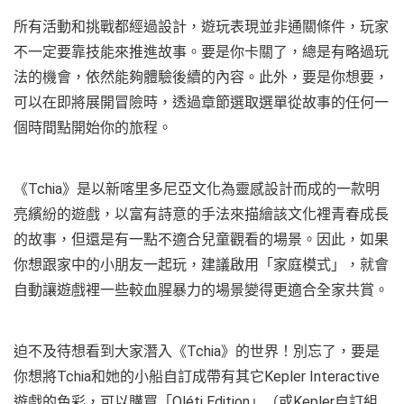
所有活動和挑戰都經過設計，遊玩表現並非通關條件，玩家
不一定要靠技能來推進故事。要是你卡關了，總是有略過玩
法的機會，依然能夠體驗後續的內容。此外，要是你想要，
可以在即將展開冒險時，透過章節選取選單從故事的任何一
個時間點開始你的旅程。
《Tchia》是以新喀里多尼亞文化為靈感設計而成的一款明
亮繽紛的遊戲，以富有詩意的手法來描繪該文化裡青春成長
的故事，但還是有一點不適合兒童觀看的場景。因此，如果
你想跟家中的小朋友一起玩，建議啟用「家庭模式」，就會
自動讓遊戲裡一些較血腥暴力的場景變得更適合全家共賞。
迫不及待想看到大家潛入《Tchia》的世界！別忘了，要是
你想將Tchia和她的小船自訂成帶有其它Kepler Interactive
遊戲的色彩，可以購買「Oléti Edition」（或Kepler自訂組