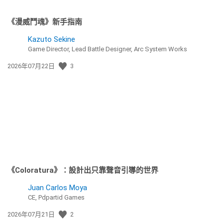
《漫威鬥魂》新手指南
Kazuto Sekine
Game Director, Lead Battle Designer, Arc System Works
發
2026年07月22日
3
佈
日
期:
《Coloratura》：設計出只靠聲音引導的世界
Juan Carlos Moya
CE, Pdpartid Games
發
2026年07月21日
2
佈