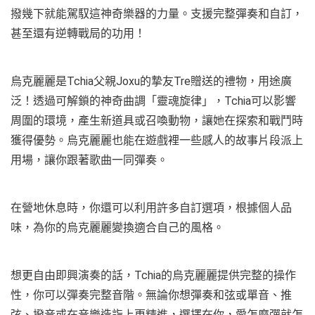
撥幾下就能駕馭這神奇樂器的力量。支援完整彈奏和自訂，
甚至還有逆轉戰局的功用！
烏克麗麗是Tchia父親Joxu的摯友Tre贈送的禮物，用途廣
泛！透過可解鎖的神奇曲調「靈魂旋律」，Tchia可以影響
周圍的環境，產生新道具或召喚動物，讓她在探索和戰鬥時
獲得優勢。烏克麗麗也能在遊戲裡一些感人的故事片段派上
用場，讓你跟著歌曲一同彈奏。
在營地休息時，你還可以利用許多自訂選項，根據個人品
味，為你的烏克麗麗變換適合自己的風格。
想更自由即興演奏的話，Tchia的烏克麗麗提供完整的操作
性，你可以彈奏完整音階。無論你想彈奏和弦或單音、推
弦、撥音或在音樂造詣上更精進，選擇在你，愛怎麼彈就怎