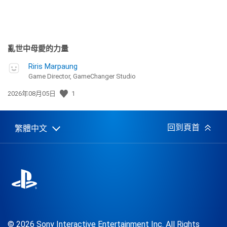
亂世中母愛的力量
Riris Marpaung
Game Director, GameChanger Studio
發
2026年08月05日
1
佈
日
期:
回到頁首
繁體中文
Select
Current
a
region:
region
© 2026 Sony Interactive Entertainment Inc. All Rights