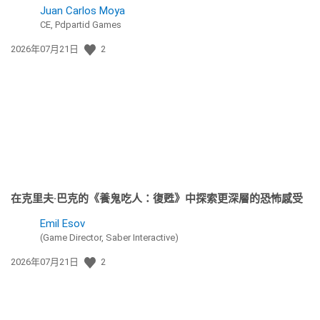
Juan Carlos Moya
CE, Pdpartid Games
發
2026年07月21日
2
佈
日
期:
在克里夫·巴克的《養鬼吃人：復甦》中探索更深層的恐怖感受
Emil Esov
(Game Director, Saber Interactive)
發
2026年07月21日
2
佈
日
期: