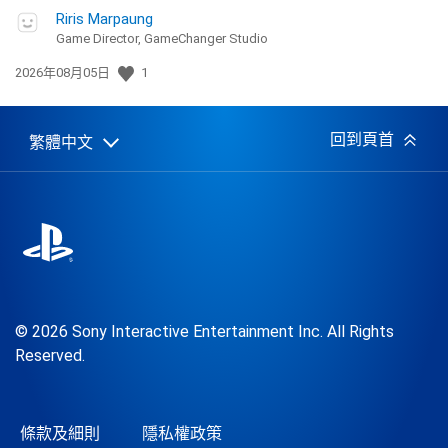
Riris Marpaung
Game Director, GameChanger Studio
發
2026年08月05日
1
佈
日
期:
回到頁首
繁體中文
Select
Current
a
region:
region
© 2026 Sony Interactive Entertainment Inc. All Rights
Reserved.
條款及細則
隱私權政策