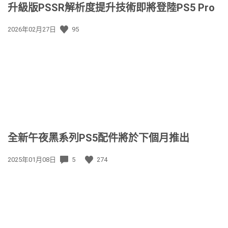
升級版PSSR解析度提升技術即將登陸PS5 Pro
發
2026年02月27日
95
佈
日
期:
全新午夜黑系列PS5配件將於下個月推出
發
2025年01月08日
5
274
佈
日
期: