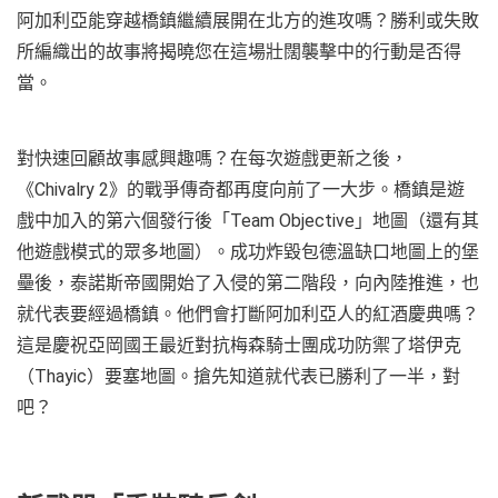
阿加利亞能穿越橋鎮繼續展開在北方的進攻嗎？勝利或失敗
所編織出的故事將揭曉您在這場壯闊襲擊中的行動是否得
當。
對快速回顧故事感興趣嗎？在每次遊戲更新之後，
《Chivalry 2》的戰爭傳奇都再度向前了一大步。橋鎮是遊
戲中加入的第六個發行後「Team Objective」地圖（還有其
他遊戲模式的眾多地圖）。成功炸毀包德溫缺口地圖上的堡
壘後，泰諾斯帝國開始了入侵的第二階段，向內陸推進，也
就代表要經過橋鎮。他們會打斷阿加利亞人的紅酒慶典嗎？
這是慶祝亞岡國王最近對抗梅森騎士團成功防禦了塔伊克
（Thayic）要塞地圖。搶先知道就代表已勝利了一半，對
吧？