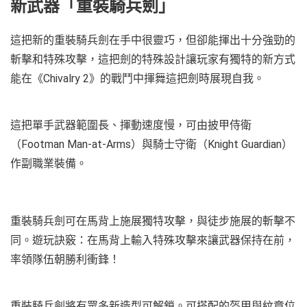
新武器「重裝騎兵劍」
這把新的重裝騎兵劍在手中很靈巧，但卻能揮出十分強勁的
斬擊和特殊攻擊，這把劍的特殊設計讓玩家有獨特的新方式
能在《Chivalry 2》的戰鬥中揮舞這把劍時展現自我。
這把單手武器範圍長、揮動速度慢，可由披甲侍衛
（Footman Man-at-Arms）與騎士守衛（Knight Guardian）
作副職業裝備。
重裝騎兵劍可在馬背上施展獨特攻擊，與徒步施展的斬擊不
同。遊玩訣竅：在馬背上輸入特殊攻擊來讓武器保持在前，
率領隊伍朝勝利衝鋒！
重裝騎兵劍將有眾多新造型可解鎖。可搭配的盔甲與紋章位