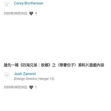
Corey Brotherson
發
2026年08月05日
4
佈
日
期:
搶先一睹《四海兄弟：故鄉》之〈榮譽份子〉資料片遊戲內容
Josh Zammit
(Design Director, Hangar 13)
發
2026年08月05日
1
佈
日
期: