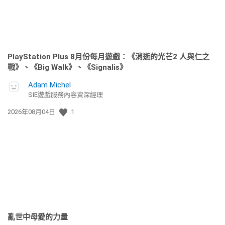
PlayStation Plus 8月份每月遊戲：《消逝的光芒2 人與仁之
戰》、《Big Walk》、《Signalis》
Adam Michel
SIE遊戲服務內容資深經理
發
2026年08月04日
1
佈
日
期:
亂世中母愛的力量