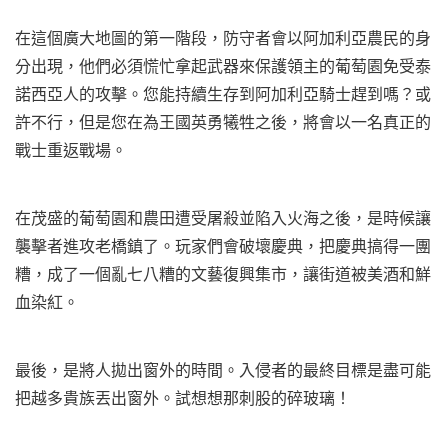
在這個廣大地圖的第一階段，防守者會以阿加利亞農民的身
分出現，他們必須慌忙拿起武器來保護領主的葡萄園免受泰
諾西亞人的攻擊。您能持續生存到阿加利亞騎士趕到嗎？或
許不行，但是您在為王國英勇犧牲之後，將會以一名真正的
戰士重返戰場。
在茂盛的葡萄園和農田遭受屠殺並陷入火海之後，是時候讓
襲擊者進攻老橋鎮了。玩家們會破壞慶典，把慶典搞得一團
糟，成了一個亂七八糟的文藝復興集市，讓街道被美酒和鮮
血染紅。
最後，是將人拋出窗外的時間。入侵者的最終目標是盡可能
把越多貴族丟出窗外。試想想那刺股的碎玻璃！