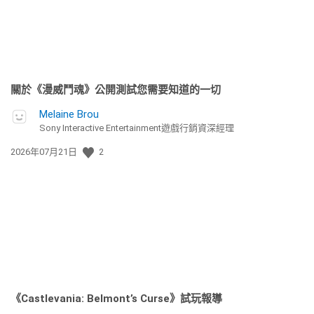
關於《漫威鬥魂》公開測試您需要知道的一切
Melaine Brou
Sony Interactive Entertainment遊戲行銷資深經理
發
2026年07月21日
2
佈
日
期:
《Castlevania: Belmont’s Curse》試玩報導