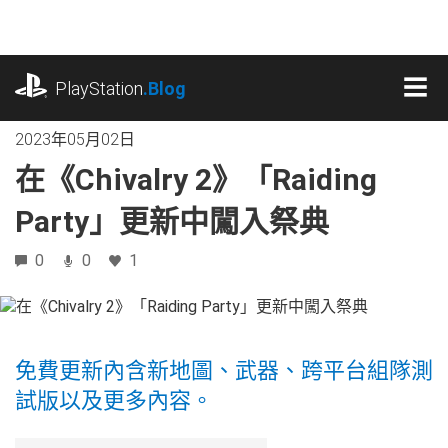
跳
往
內
playstation.com
容
PlayStation
.Blog
MEN
2023年05月02日
在《Chivalry 2》「Raiding
Party」更新中闖入祭典
0
0
1
免費更新內含新地圖、武器、跨平台組隊測
試版以及更多內容。