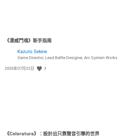
《漫威鬥魂》新手指南
Kazuto Sekine
Game Director, Lead Battle Designer, Arc System Works
發
2026年07月22日
3
佈
日
期:
《Coloratura》：設計出只靠聲音引導的世界