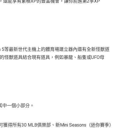
取得進度，還能享有累積XP的豐富機會，讓你前進第2季XP
ion 5等最新世代主機上的體育場建立器內還有全新怪獸道
的怪獸道具結合現有道具，例如暴龍、船隻或UFO母
其中一個小部分。
內容可獲得所有30 MLB俱樂部、新Mini Seasons（迷你賽季）