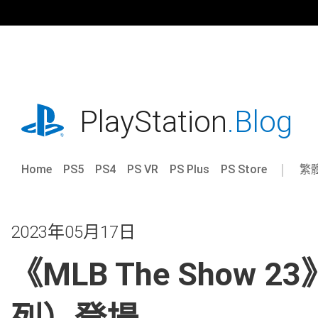
跳
往
內
容
playstation.com
PlayStation
.Blog
Home
PS5
PS4
PS VR
PS Plus
PS Store
繁
Sel
Cur
a
reg
reg
2023年05月17日
《MLB The Show 2