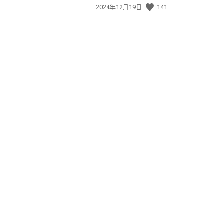
發
2024年12月19日
141
佈
日
期: