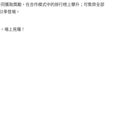
與好友一同獲取獎勵，在合作模式中的排行榜上攀升；可集齊全部
第2季登場。
時刻。場上見囉！