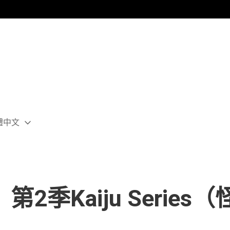
體中文
ect
rent
ion:
ion
3》第2季Kaiju Series