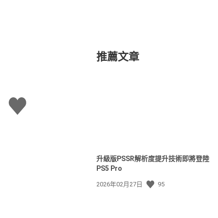
推薦文章
讚
升級版PSSR解析度提升技術即將登陸
PS5 Pro
發
2026年02月27日
95
佈
日
期: