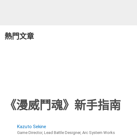
熱門文章
《漫威鬥魂》新手指南
Kazuto Sekine
Game Director, Lead Battle Designer, Arc System Works