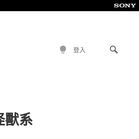
登入
搜
尋
（怪獸系