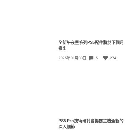
全新午夜黑系列PS5配件將於下個月
推出
發
2025年01月08日
5
274
佈
日
期:
PS5 Pro技術研討會揭露主機全新的
深入細節