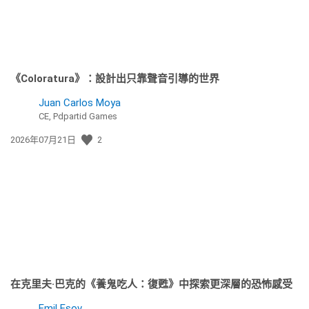
《Coloratura》：設計出只靠聲音引導的世界
Juan Carlos Moya
CE, Pdpartid Games
發
2026年07月21日
2
佈
日
期:
在克里夫·巴克的《養鬼吃人：復甦》中探索更深層的恐怖感受
Emil Esov