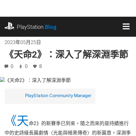
跳
往
內
playstation.com
容
PlayStation
.Blog
MEN
2023年05月25日
《天命2》：深入了解深淵季節
0
0
8
PlayStation Community Manager
《天
命2》的新賽季已到來，隨之而來的是持續進行
中的史詩級長篇劇情〈光能與暗黑傳奇〉的新篇章。深淵季