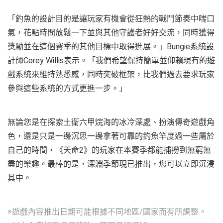
「釣魚的設計目的是讓玩家有機會從狂熱的戰鬥節奏中喘口
氣，花點時間放鬆一下並與其他守護者好好交流，同時獲得
獎勵並在這個賽季的其他目標中取得進展。」Bungie系統設
計師Corey Willis表示。「我們希望保持簡單並仰賴現有的遊
戲系統來維持熟悉感，同時突破框架，比我們過去要求玩家
參與這些系統的方式更進一步。」
無論您是在探索土衛六甲烷海的冰冷深處、扮演傳奇遊戲角
色，還是只是一邊沉思一邊拿著可靠的釣魚竿度過一些屬於
自己的時間，《天命2》的玩家在本賽季都能捕撈到無窮無
盡的樂趣。最棒的是，深淵季節現已推出，您可以立即沉浸
其中。
※遊戲內容推出日期可能根據不同地區/國家而有所調整。