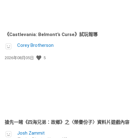
《Castlevania: Belmont’s Curse》試玩報導
Corey Brotherson
發
2026年08月05日
5
佈
日
期:
搶先一睹《四海兄弟：故鄉》之〈榮譽份子〉資料片遊戲內容
Josh Zammit