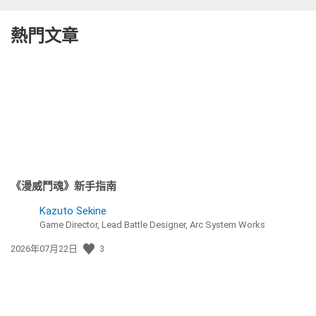
熱門文章
《漫威鬥魂》新手指南
Kazuto Sekine
Game Director, Lead Battle Designer, Arc System Works
發
2026年07月22日
3
佈
日
期: