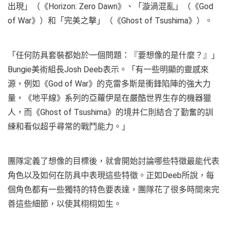
出現」（《Horizon: Zero Dawn》、「漩渦混亂」（《God
of War》）和「完美之擊」（《Ghost of Tsushima》）。
「任何防具套裝都始於一個問題：『要想像的是什麼？』」
Bungie美術組長Josh Deeb表示。「有一些明顯的靈感來
源，例如《God of War》的克雷多斯是衝鋒陷陣的強大力
量，《地平線》系列的亞蘿伊是在嚴酷世界生存的機器獵
人，而《Ghost of Tsushima》的境井仁則結合了勤奮的訓
練和看似超乎尋常的戰鬥能力。」
團隊定義了想像的目標後，就會開始討論哪些特徵最能代表
角色以及如何在防具中表現這些特徵。正如Deeb所說，每
個角色都有一些獨特的特色要表達，團隊花了很多時間來完
善這些細節，以使其栩栩如生。