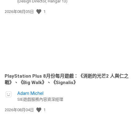
(Design Director, Hangar 13)
發
2026年08月05日
1
佈
日
期:
PlayStation Plus 8月份每月遊戲：《消逝的光芒2 人與仁之
戰》、《Big Walk》、《Signalis》
Adam Michel
SIE遊戲服務內容資深經理
發
2026年08月04日
1
佈
日
期: