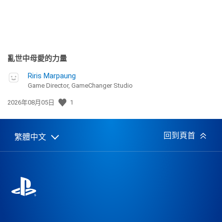
亂世中母愛的力量
Riris Marpaung
Game Director, GameChanger Studio
發
2026年08月05日
1
佈
日
期:
回到頁首
繁體中文
Select
Current
a
region:
region