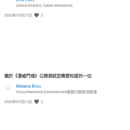
(Game Director, Saber Interactive)
發
2026年07月21日
2
佈
日
期:
關於《漫威鬥魂》公開測試您需要知道的一切
Melaine Brou
Sony Interactive Entertainment遊戲行銷資深經理
發
2026年07月21日
2
佈
日
期: