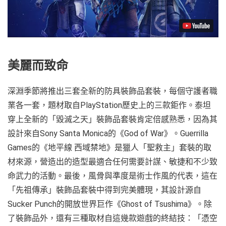
美麗而致命
深淵季節將推出三套全新的防具裝飾品套裝，每個守護者職
業各一套，題材取自PlayStation歷史上的三款鉅作。泰坦
穿上全新的「毀滅之天」裝飾品套裝肯定倍感熟悉，因為其
設計來自Sony Santa Monica的《God of War》。Guerrilla
Games的《地平線 西域禁地》是獵人「聖救主」套裝的取
材來源，營造出的造型最適合任何需要計謀、敏捷和不少致
命武力的活動。最後，風骨與準度是術士作風的代表，這在
「先祖傳承」裝飾品套裝中得到完美體現，其設計源自
Sucker Punch的開放世界巨作《Ghost of Tsushima》。除
了裝飾品外，還有三種取材自這幾款遊戲的終結技：「憑空