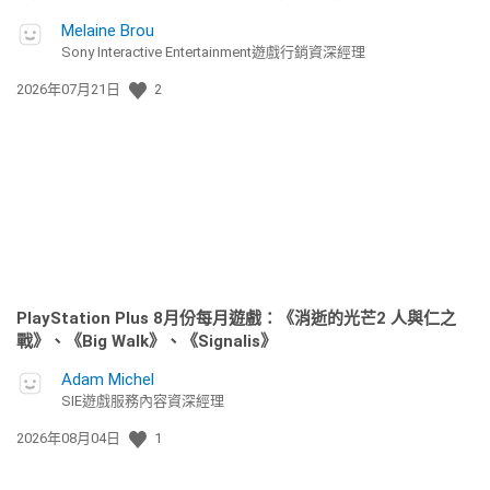
Melaine Brou
Sony Interactive Entertainment遊戲行銷資深經理
發
2026年07月21日
2
佈
日
期:
PlayStation Plus 8月份每月遊戲：《消逝的光芒2 人與仁之
戰》、《Big Walk》、《Signalis》
Adam Michel
SIE遊戲服務內容資深經理
發
2026年08月04日
1
佈
日