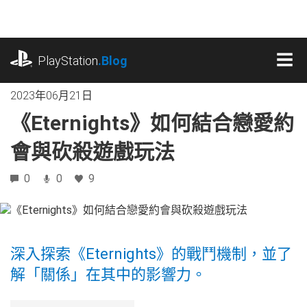
跳
往
內
playstation.com
容
PlayStation
.Blog
MEN
2023年06月21日
《Eternights》如何結合戀愛約
會與砍殺遊戲玩法
0
0
9
深入探索《Eternights》的戰鬥機制，並了
解「關係」在其中的影響力。