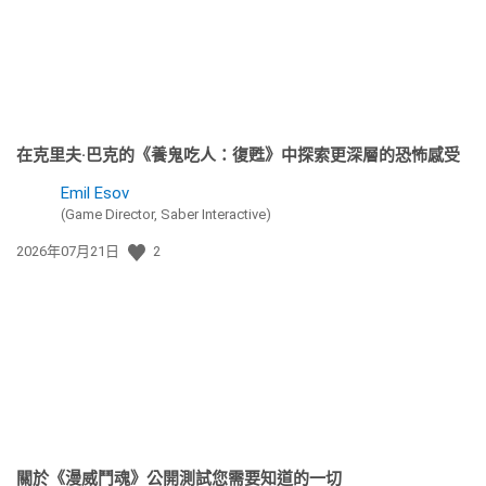
在克里夫·巴克的《養鬼吃人：復甦》中探索更深層的恐怖感受
Emil Esov
(Game Director, Saber Interactive)
發
2026年07月21日
2
佈
日
期:
關於《漫威鬥魂》公開測試您需要知道的一切