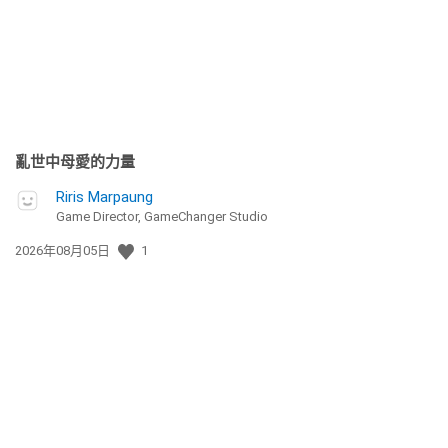
期:
亂世中母愛的力量
Riris Marpaung
Game Director, GameChanger Studio
發
2026年08月05日
1
佈
日
期: