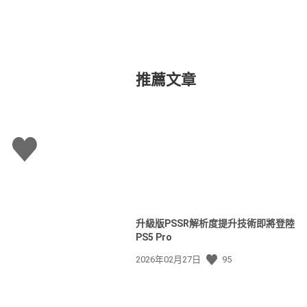
推薦文章
讚
升級版PSSR解析度提升技術即將登陸
PS5 Pro
發
2026年02月27日
95
佈
日
期: