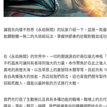
讓我先向還不熟悉《永劫無間》的玩家介紹一下，這是一款最多可
能體驗獨一無二的大逃殺玩法，掌握快節奏的近戰對戰並成功
在《永劫無間》的世界中，一切的開端源自於兩位遠古神祇「
不朽面具可讓持有者得到強大的力量。本作聚焦於在此之後人
異地的高僧天海，以及草原上的蒼狼特木爾等等。目前共有 1
各自具備強大的技能，而且就我們而言，這也是我們歷年製作
招殺死敵人，還能以最帥氣的方式進行大戰。
我們也打造了生動無比且具有多種功能的戰場。戰場上的古代
礦井、瀑布、野花、蝴蝶… 我們將場景中的種種細節結合在