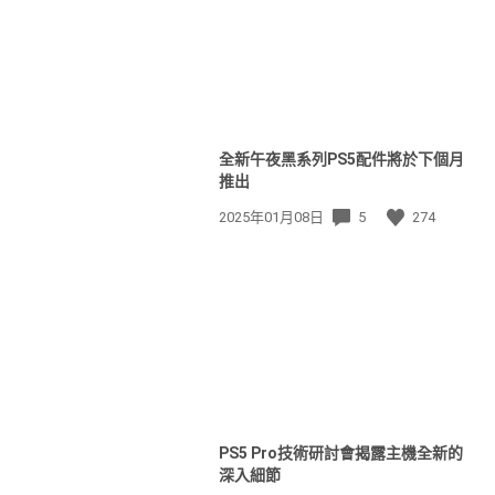
全新午夜黑系列PS5配件將於下個月
推出
發
2025年01月08日
5
274
佈
日
期:
PS5 Pro技術研討會揭露主機全新的
深入細節