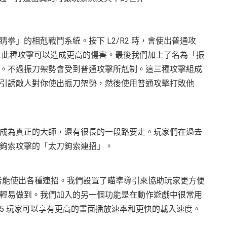
」的相剋戰鬥系統。按下 L2/R2 時，會使出普通攻
，且此種攻擊可以造成更高的傷害。最後我們加上了名為「振
。不過振刀架勢會受到普通攻擊所剋制。這三種攻擊組成
引誘敵人對你使出振刀架勢，然後使用普通攻擊打敗他
成為真正的大師，還有很長的一段路要走。玩家們在過去
鉤索攻擊的「太刀鉤索連招」。
讓使用者能使出各種連招。我們設置了瞄準導引來協助玩家更方便
輕易做到。我們加入的另一個功能是在動作遊戲中很常用
PS5 玩家可以享有更高的畫面播放速率和更快的載入速度。