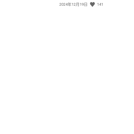
發
2024年12月19日
141
佈
日
期: