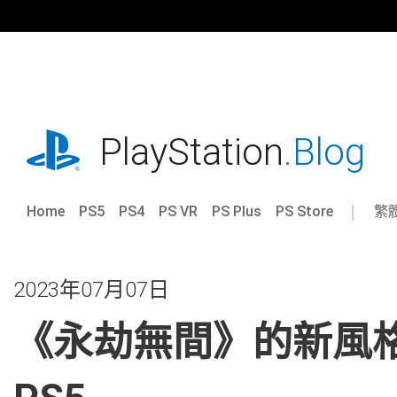
跳
往
內
容
playstation.com
PlayStation
.Blog
Home
PS5
PS4
PS VR
PS Plus
PS Store
繁
Sel
Cur
a
reg
reg
2023年07月07日
《永劫無間》的新風格大