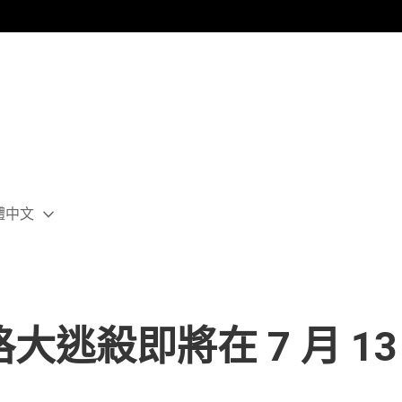
體中文
ect
rent
ion:
ion
逃殺即將在 7 月 13