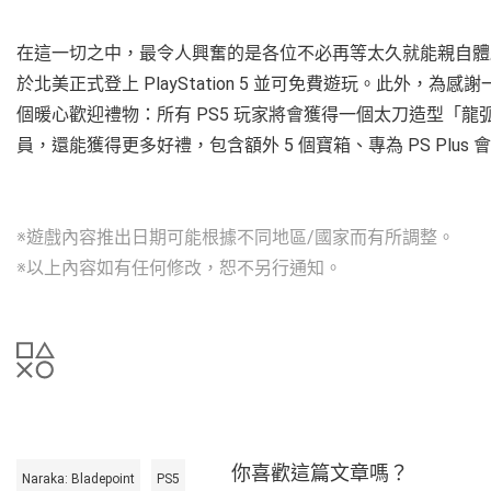
在這一切之中，最令人興奮的是各位不必再等太久就能親自體驗到
於北美正式登上 PlayStation 5 並可免費遊玩。此外，為感謝
個暖心歡迎禮物：所有 PS5 玩家將會獲得一個太刀造型「龍弧·映雪」和
員，還能獲得更多好禮，包含額外 5 個寶箱、專為 PS Plu
※遊戲內容推出日期可能根據不同地區/國家而有所調整。
※以上內容如有任何修改，恕不另行通知。
你喜歡這篇文章嗎？
Naraka: Bladepoint
PS5