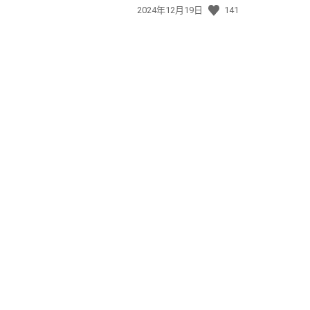
發
2024年12月19日
141
佈
日
期: