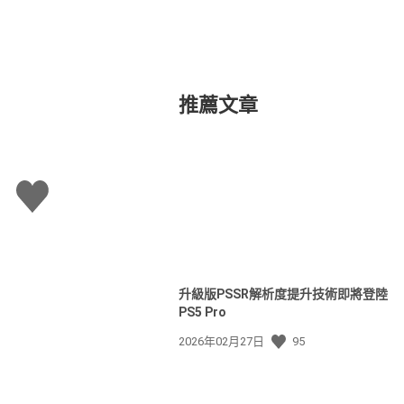
推薦文章
讚
升級版PSSR解析度提升技術即將登陸
PS5 Pro
發
2026年02月27日
95
佈
日
期: