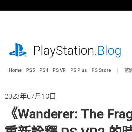
跳
往
內
容
playstation.com
PlayStation
.Blog
Home
PS5
PS4
PS VR
PS Plus
PS Store
繁
Sel
Cur
a
reg
reg
2023年07月10日
《Wanderer: The F