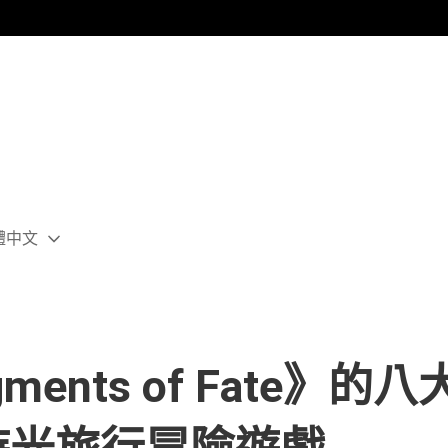
體中文
ect
rent
ion:
ion
ragments of Fate》