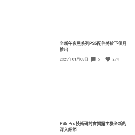
全新午夜黑系列PS5配件將於下個月
推出
發
2025年01月08日
5
274
佈
日
期:
PS5 Pro技術研討會揭露主機全新的
深入細節