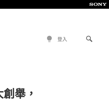
登入
搜
尋
的八大創舉，