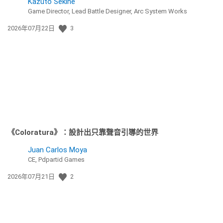
Kazuto Sekine
Game Director, Lead Battle Designer, Arc System Works
發
2026年07月22日
3
佈
日
期:
《Coloratura》：設計出只靠聲音引導的世界
Juan Carlos Moya
CE, Pdpartid Games
發
2026年07月21日
2
佈
日
期: