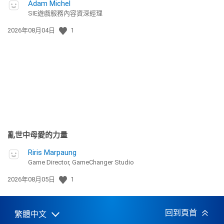
Adam Michel
SIE遊戲服務內容資深經理
發
2026年08月04日
1
佈
日
期:
亂世中母愛的力量
Riris Marpaung
Game Director, GameChanger Studio
發
2026年08月05日
1
佈
日
期:
回到頁首
繁體中文
Select
Current