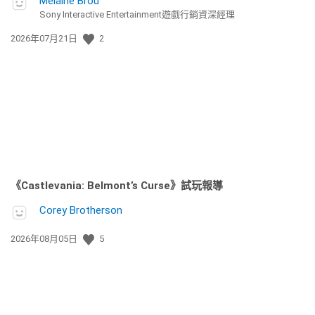
Melaine Brou
Sony Interactive Entertainment遊戲行銷資深經理
發
2026年07月21日
2
佈
日
期:
《Castlevania: Belmont’s Curse》試玩報導
Corey Brotherson
發
2026年08月05日
5
佈
日
期: