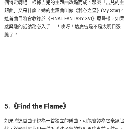
個特定轉場，根據吉兒的主題曲改編而成。那麼「吉兒的主
題曲」又是什麼？她的主題曲叫做《我心之星》(My Star)。
這首曲目將會收錄於《FINAL FANTASY XVI》原聲帶，如果
感興趣的話請務必入手……！唉呀！這廣告是不是太明目張
膽了？
5.
《
Find the Flame
》
如果將這首曲子視為一首獨立的樂曲，可能會認為它毫無起
伏，從頭到尾都用一種近乎孩子氣的態度勇往直前。然而，