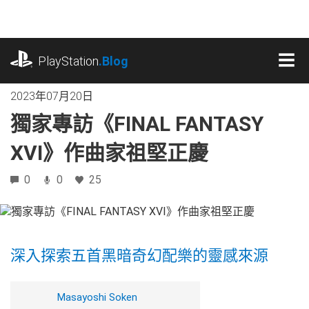
跳
往
內
playstation.com
容
PlayStation
.Blog
MEN
2023年07月20日
獨家專訪《FINAL FANTASY
XVI》作曲家祖堅正慶
0
0
25
深入探索五首黑暗奇幻配樂的靈感來源
Masayoshi Soken