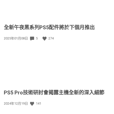
全新午夜黑系列PS5配件將於下個月推出
發
2025年01月08日
5
274
佈
日
期:
PS5 Pro技術研討會揭露主機全新的深入細節
發
2024年12月19日
141
佈
日