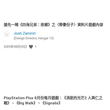
搶先一睹《四海兄弟：故鄉》之〈榮譽份子〉資料片遊戲內容
Josh Zammit
(Design Director, Hangar 13)
發
2026年08月05日
1
佈
日
期:
PlayStation Plus 8月份每月遊戲：《消逝的光芒2 人與仁之
戰》、《Big Walk》、《Signalis》