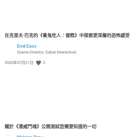
在克里夫·巴克的《養鬼吃人：復甦》中探索更深層的恐怖感受
Emil Esov
(Game Director, Saber Interactive)
發
2026年07月21日
2
佈
日
期:
關於《漫威鬥魂》公開測試您需要知道的一切