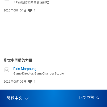
SIE遊戲服務內容資深經理
發
2026年08月04日
1
佈
日
期:
亂世中母愛的力量
Riris Marpaung
Game Director, GameChanger Studio
發
2026年08月05日
1
佈
日
期:
回到頁首
繁體中文
Select
Current
a
region: