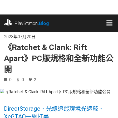
跳
往
內
playstation.com
容
PlayStation
.Blog
MEN
2023年07月20日
《Ratchet & Clank: Rift
Apart》PC版規格和全新功能公
開
0
0
2
DirectStorage、光線追蹤環境光遮蔽、
XeGTAO一網打盡