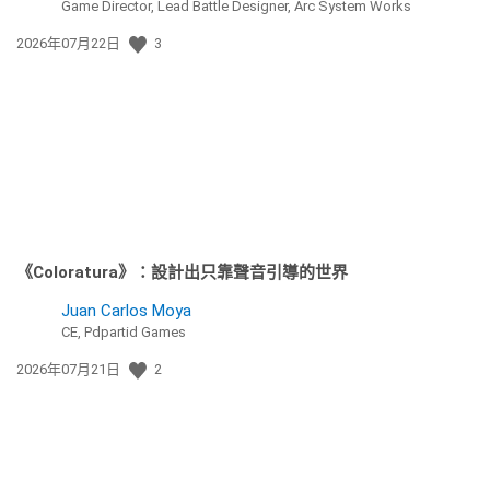
Game Director, Lead Battle Designer, Arc System Works
發
2026年07月22日
3
佈
日
期:
《Coloratura》：設計出只靠聲音引導的世界
Juan Carlos Moya
CE, Pdpartid Games
發
2026年07月21日
2
佈
日
期: