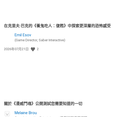
在克里夫·巴克的《養鬼吃人：復甦》中探索更深層的恐怖感受
Emil Esov
(Game Director, Saber Interactive)
發
2026年07月21日
2
佈
日
期:
關於《漫威鬥魂》公開測試您需要知道的一切
Melaine Brou