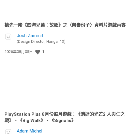
搶先一睹《四海兄弟：故鄉》之〈榮譽份子〉資料片遊戲內容
Josh Zammit
(Design Director, Hangar 13)
發
2026年08月05日
1
佈
日
期:
PlayStation Plus 8月份每月遊戲：《消逝的光芒2 人與仁之
戰》、《Big Walk》、《Signalis》
Adam Michel