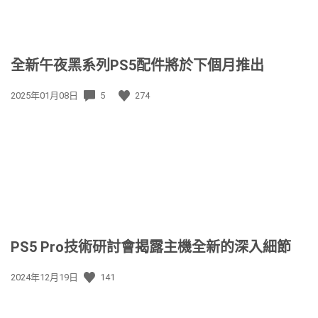
全新午夜黑系列PS5配件將於下個月推出
發
2025年01月08日
5
274
佈
日
期:
PS5 Pro技術研討會揭露主機全新的深入細節
發
2024年12月19日
141
佈
日
期: