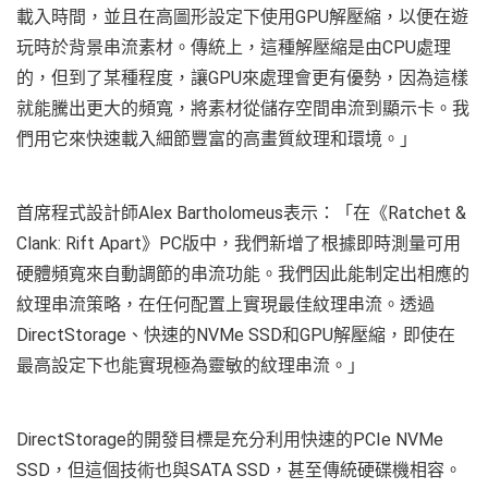
載入時間，並且在高圖形設定下使用GPU解壓縮，以便在遊
玩時於背景串流素材。傳統上，這種解壓縮是由CPU處理
的，但到了某種程度，讓GPU來處理會更有優勢，因為這樣
就能騰出更大的頻寬，將素材從儲存空間串流到顯示卡。我
們用它來快速載入細節豐富的高畫質紋理和環境。」
首席程式設計師Alex Bartholomeus表示：「在《Ratchet &
Clank: Rift Apart》PC版中，我們新增了根據即時測量可用
硬體頻寬來自動調節的串流功能。我們因此能制定出相應的
紋理串流策略，在任何配置上實現最佳紋理串流。透過
DirectStorage、快速的NVMe SSD和GPU解壓縮，即使在
最高設定下也能實現極為靈敏的紋理串流。」
DirectStorage的開發目標是充分利用快速的PCIe NVMe
SSD，但這個技術也與SATA SSD，甚至傳統硬碟機相容。