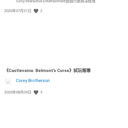
Sony Interactive Entertainment遊戲行銷資深經理
發
2026年07月21日
2
佈
日
期:
《Castlevania: Belmont’s Curse》試玩報導
Corey Brotherson
發
2026年08月05日
5
佈
日
期: