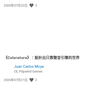
發
2026年07月22日
3
佈
日
期:
《Coloratura》：設計出只靠聲音引導的世界
Juan Carlos Moya
CE, Pdpartid Games
發
2026年07月21日
2
佈
日
期: