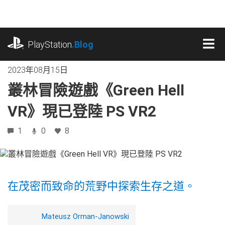
跳
往
內
playstation.com
容
PlayStation
.Blog
MEN
2023年08月15日
叢林冒險遊戲《Green Hell
VR》現已登陸 PS VR2
1
0
8
在茂密而致命的荒野中探索生存之道。
Mateusz Orman-Janowski