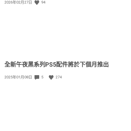
發
2026年02月27日
94
佈
日
期:
全新午夜黑系列PS5配件將於下個月推出
發
2025年01月08日
5
274
佈
日
期: