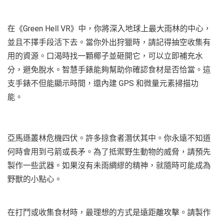
在《Green Hell VR》中，你將深入地球上最大雨林的中心，
並且不擇手段活下去。當你外出狩獵時，請記得抽空收集有
用的資源。口渴時找一顆椰子並砸開它，可以立即補充水
分，避免脫水。智慧手錶能夠幫助你確認食材是否恰當。這
支手錶不但能顯示時間，還內建 GPS 和微量元素掃描功
能。
亞馬遜叢林危機四伏。許多掠食者潛伏其中。你永遠不知道
何時會用到弓箭或長矛。為了抵禦野生動物的威脅，請預先
製作一些武器。如果沒有未雨綢繆的精神，就隨時可能成為
野獸的小點心。
在打鬥或收集食材時，最理想的方式是遠距離攻擊。請製作