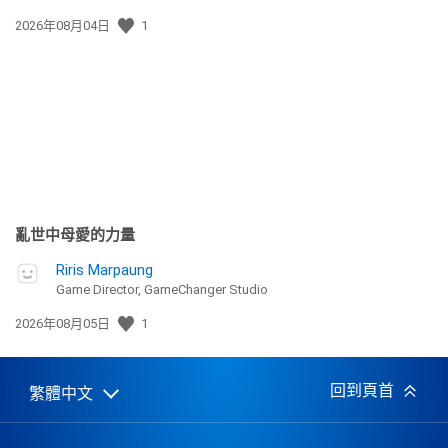
發
2026年08月04日
1
佈
日
期:
亂世中母愛的力量
Riris Marpaung
Game Director, GameChanger Studio
發
2026年08月05日
1
佈
日
期:
回到頁首
繁體中文
Select
Current
a
region:
region