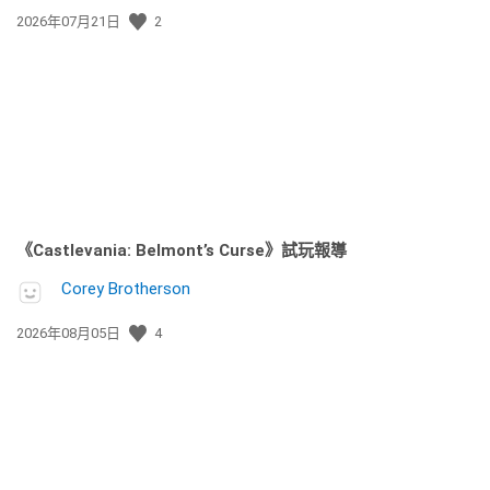
發
2026年07月21日
2
佈
日
期:
《Castlevania: Belmont’s Curse》試玩報導
Corey Brotherson
發
2026年08月05日
4
佈
日
期: