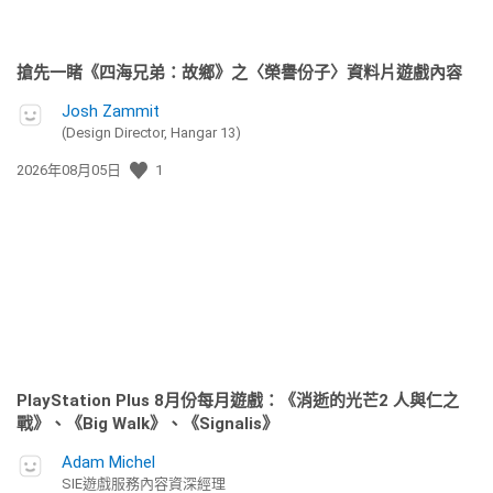
搶先一睹《四海兄弟：故鄉》之〈榮譽份子〉資料片遊戲內容
Josh Zammit
(Design Director, Hangar 13)
發
2026年08月05日
1
佈
日
期:
PlayStation Plus 8月份每月遊戲：《消逝的光芒2 人與仁之
戰》、《Big Walk》、《Signalis》
Adam Michel
SIE遊戲服務內容資深經理