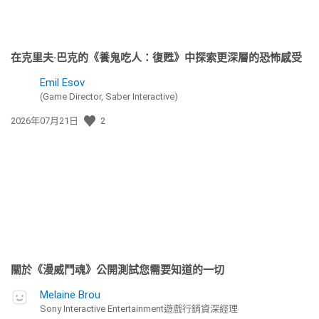
在克里夫·巴克的《養鬼吃人：復甦》中探索更深層的恐怖感受
Emil Esov
(Game Director, Saber Interactive)
發
2026年07月21日
2
佈
日
期:
關於《漫威鬥魂》公開測試您需要知道的一切
Melaine Brou
Sony Interactive Entertainment遊戲行銷資深經理