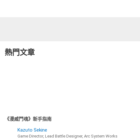
熱門文章
《漫威鬥魂》新手指南
Kazuto Sekine
Game Director, Lead Battle Designer, Arc System Works