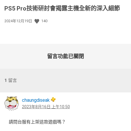
PS5 Pro技術研討會揭露主機全新的深入細節
發
2024年12月19日
140
佈
日
期:
留言功能已關閉
1
留言
chaungdiseak
2023年8月16日 上午10:50
請問台服有上架這款遊戲嗎？