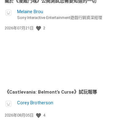
關於《漫威鬥魂》公開測試您需要知道的一切
Melaine Brou
Sony Interactive Entertainment遊戲行銷資深經理
發
2026年07月21日
2
佈
日
期:
《Castlevania: Belmont’s Curse》試玩報導
Corey Brotherson
發
2026年08月05日
4
佈
日
期: