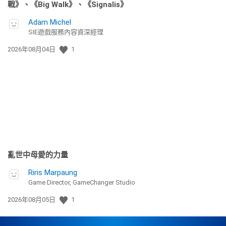
戰》、《Big Walk》、《Signalis》
Adam Michel
SIE遊戲服務內容資深經理
發
2026年08月04日
1
佈
日
期:
亂世中母愛的力量
Riris Marpaung
Game Director, GameChanger Studio
發
2026年08月05日
1
佈
日