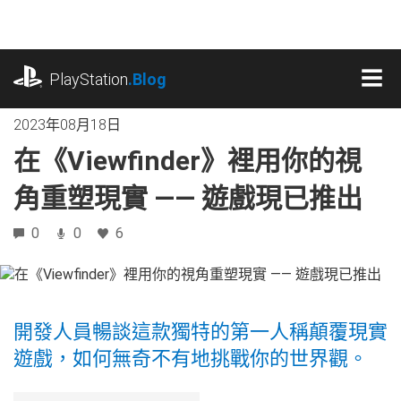
跳
往
內
playstation.com
容
PlayStation
.Blog
MEN
2023年08月18日
在《Viewfinder》裡用你的視
角重塑現實 —— 遊戲現已推出
0
0
6
開發人員暢談這款獨特的第一人稱顛覆現實
遊戲，如何無奇不有地挑戰你的世界觀。