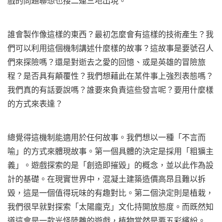
戲的問題聯想也接二連三地出現。
誰會製作像這樣的東西？最初怎麼會有這樣的技術產生？我
們可以利用這個機制講述什麼樣的故事？這故事是要號召人
們來探險嗎？還是對逝去之愛的回憶、或是英雄的冒險旅
程？是否具有顛覆性？我們想藉此在某件事上強烈表態嗎？
我們真的有話要說嗎？誰要來負責這些發言呢？要用什麼樣
的方式來表達？
總覺得這機制能適用於任何故事。我們想以一種「不言而
喻」的方式來體現故事。第一個具體的決定是採用「粗獷主
義」。遊戲探索的是「創造即摧毀」的概念，並以此作為設
計的基礎。在現實世界中，混凝土建築造價高昂且難以拆
毀，這是一個值得玩味的有趣對比。第二個決定則是植栽，
我們很早就對探索「太陽龐克」文化持開放態度。而既然知
道這會是一款光怪陸離的遊戲，植物當然是要五彩繽紛。