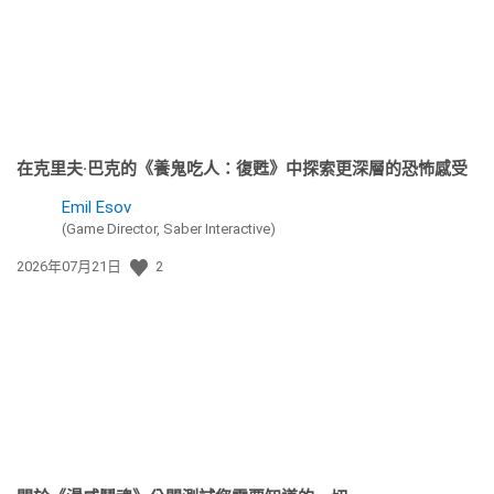
在克里夫·巴克的《養鬼吃人：復甦》中探索更深層的恐怖感受
Emil Esov
(Game Director, Saber Interactive)
發
2026年07月21日
2
佈
日
期: