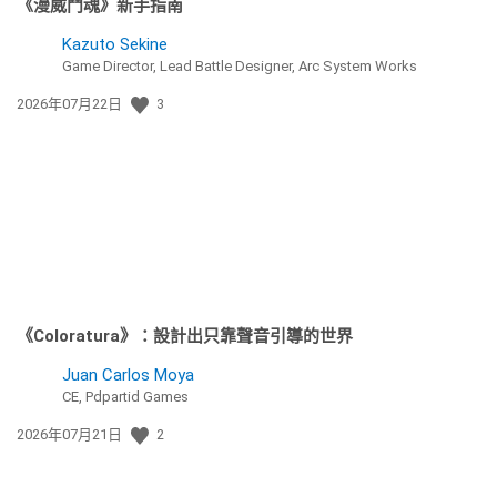
《漫威鬥魂》新手指南
Kazuto Sekine
Game Director, Lead Battle Designer, Arc System Works
發
2026年07月22日
3
佈
日
期:
《Coloratura》：設計出只靠聲音引導的世界
Juan Carlos Moya
CE, Pdpartid Games
發
2026年07月21日
2
佈
日
期: