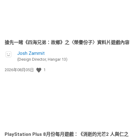
搶先一睹《四海兄弟：故鄉》之〈榮譽份子〉資料片遊戲內容
Josh Zammit
(Design Director, Hangar 13)
發
2026年08月05日
1
佈
日
期:
PlayStation Plus 8月份每月遊戲：《消逝的光芒2 人與仁之