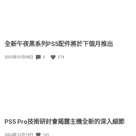
全新午夜黑系列PS5配件將於下個月推出
發
2025年01月08日
5
274
佈
日
期:
PS5 Pro技術研討會揭露主機全新的深入細節
發
2024年12月19日
141