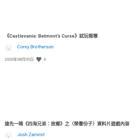
《Castlevania: Belmont’s Curse》試玩報導
Corey Brotherson
發
2026年08月05日
4
佈
日
期:
搶先一睹《四海兄弟：故鄉》之〈榮譽份子〉資料片遊戲內容
Josh Zammit