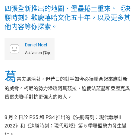
四張全新推出的地圖、堡壘捲土重來、《決
勝時刻》歡慶嘻哈文化五十年，以及更多其
他内容等你探索。
Daniel Noel
Activision 作家
葛
雷夫還活著，但昔日的對手如今必須聯合起來應對新
的威脅。柯尼的勢力滲透阿瑪茲拉，迫使法菈赫和亞歷克與
葛雷夫聯手對抗更強大的敵人。
8 月 2 日於 PS5 和 PS4 推出的
《決勝時刻：現代戰爭II
2022》和
《決勝時刻：現代戰域》第 5 季聯盟勢力發生變
化。