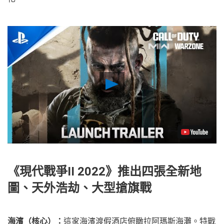
Play
Video
《現代戰爭II 2022》推出四張全新地
圖、天外浩劫、大型搶旗戰
海濱（核心）：
這家海濱渡假酒店俯瞰拉阿瑪斯海灘。特戰