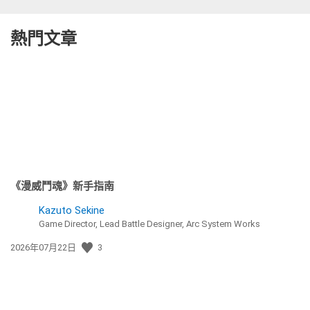
熱門文章
《漫威鬥魂》新手指南
Kazuto Sekine
Game Director, Lead Battle Designer, Arc System Works
發
2026年07月22日
3
佈
日
期: