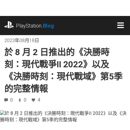
跳
往
內
playstation.com
容
PlayStation
.Blog
MEN
2023年08月18日
於 8 月 2 日推出的《決勝時
刻：現代戰爭II 2022》以及
《決勝時刻：現代戰域》第5季
的完整情報
0
0
4