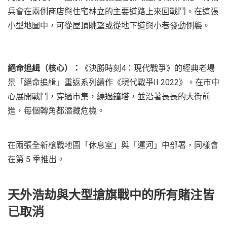
兵會在兩側商店與住宅林立的主要道路上來回戰鬥。在這張
小型地圖中，可從屋頂眺望或從地下道與小巷發動側襲。
絕命追緝（核心）：
《決勝時刻4：現代戰爭》的經典老場
景「絕命追緝」重返系列續作《現代戰爭II 2022》。在市中
心展開戰鬥，穿過市集，繞過鐘塔，並沿著長長的大街前
進，每個轉角都潛藏危機。
在兩張全新槍戰地圖「休息室」與「運河」中部署，同樣會
在第 5 季推出。
天外浩劫與大型搶旗戰中的所有賭注皆
已取消