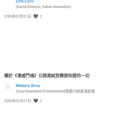
Emil Esov
(Game Director, Saber Interactive)
發
2026年07月21日
2
佈
日
期:
關於《漫威鬥魂》公開測試您需要知道的一切
Melaine Brou
Sony Interactive Entertainment遊戲行銷資深經理
發
2026年07月21日
2
佈
日
期: