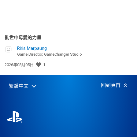
亂世中母愛的力量
Riris Marpaung
Game Director, GameChanger Studio
發
2026年08月05日
1
佈
日
期:
回到頁首
繁體中文
Select
Current
a
region:
region