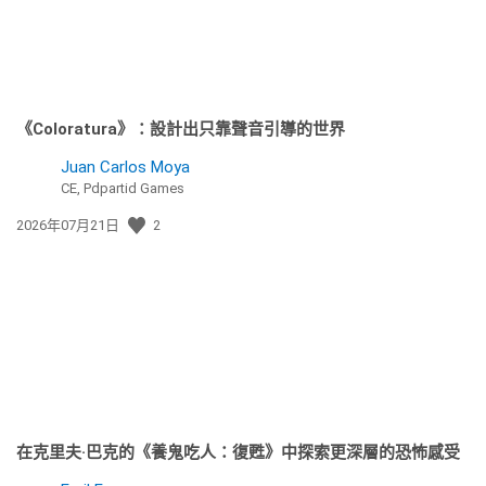
《Coloratura》：設計出只靠聲音引導的世界
Juan Carlos Moya
CE, Pdpartid Games
發
2026年07月21日
2
佈
日
期:
在克里夫·巴克的《養鬼吃人：復甦》中探索更深層的恐怖感受