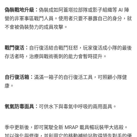
偽裝戰地升級：
偽裝成如阿蓋塔拉部隊或影子組織等 AI 陣
營的非軍事區戰鬥人員。使用者只要不暴露自己的身分，就
不會被偽裝勢力的成員攻擊。
戰鬥復活：
自行復活結合戰鬥狂怒，玩家復活成小隊的最後
存活者時，治療與戰術衝刺的能力會暫時提升。
自行復活箱：
滿滿一箱子的自行復活工具，可照顧小隊健
康。
氧氣防毒面具：
可供水下與毒氣中呼吸的兩用面具。
季中更新後，即可駕駛全新 MRAP 載具暢玩裝甲大逃殺。
加以強化與修復，並利用它的移動補給站取得領先對手的優