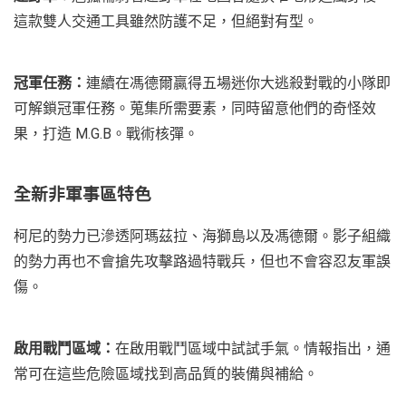
這款雙人交通工具雖然防護不足，但絕對有型。
冠軍任務：
連續在馮德爾贏得五場迷你大逃殺對戰的小隊即
可解鎖冠軍任務。蒐集所需要素，同時留意他們的奇怪效
果，打造 M.G.B。戰術核彈。
全新非軍事區特色
柯尼的勢力已滲透阿瑪茲拉、海獅島以及馮德爾。影子組織
的勢力再也不會搶先攻擊路過特戰兵，但也不會容忍友軍誤
傷。
啟用戰鬥區域：
在啟用戰鬥區域中試試手氣。情報指出，通
常可在這些危險區域找到高品質的裝備與補給。