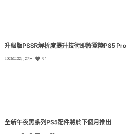
升級版PSSR解析度提升技術即將登陸PS5 Pro
發
2026年02月27日
94
佈
日
期:
全新午夜黑系列PS5配件將於下個月推出