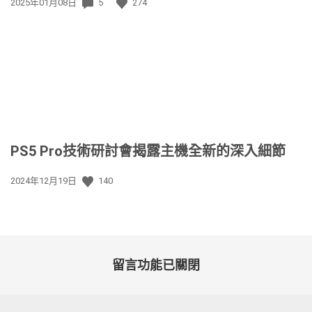
發
2025年01月08日
5
274
佈
日
期:
PS5 Pro技術研討會揭露主機全新的深入細節
發
2024年12月19日
140
佈
日
期:
留言功能已關閉