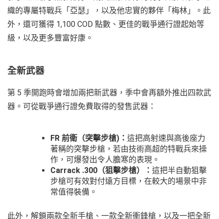
織的專屬特戰兵「亞瑟」，以及他忠實的夥伴「梅林」。此
外，還可獲得 1,100 COD 點數、更佳的戰爭通行證起始等
級，以及更多豐富好康。
全新武器
第 5 季開跑時會增加兩把新武器，季中會再額外推出四款武
器。可從戰爭通行證免費取得的發售武器：
FR
前衛（突擊步槍
)
：
這把高射速與高後座力
著稱的突擊步槍，若由技術高超的特戰兵來操
作，可爆發出令人膽寒的表現。
Carrack .300
（狙擊步槍）：
這把半自動狙擊
步槍可有效對付遠方目標，在較大的場景中非
常值得裝備。
此外，解鎖兩款全新手槍、一款全新衝鋒槍，以及一把全新