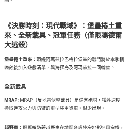
圖。
《決勝時刻：現代戰域》：堡壘捲土重
來、全新載具、冠軍任務（僅限馮德爾
大逃殺）
堡壘捲土重來：
環繞阿瑪茲拉巴格拉堡壘的戰鬥將於本季稍
晚蝕後加入遊戲清單，與海獅島及阿瑪茲拉一同輪替。
全新載具
MRAP:
MRAP（反地雷伏擊載具）是備有砲塔，犧牲速度
換取進攻火力與防禦的重型裝甲貨車。很少出現。
越野車：
翹孤輪騎著越野車在地圖各處狹窄地形追風穿梭，