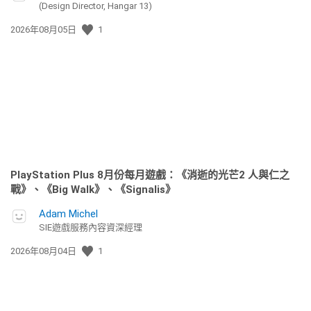
(Design Director, Hangar 13)
發
2026年08月05日
1
佈
日
期:
PlayStation Plus 8月份每月遊戲：《消逝的光芒2 人與仁之
戰》、《Big Walk》、《Signalis》
Adam Michel
SIE遊戲服務內容資深經理
發
2026年08月04日
1
佈
日
期: