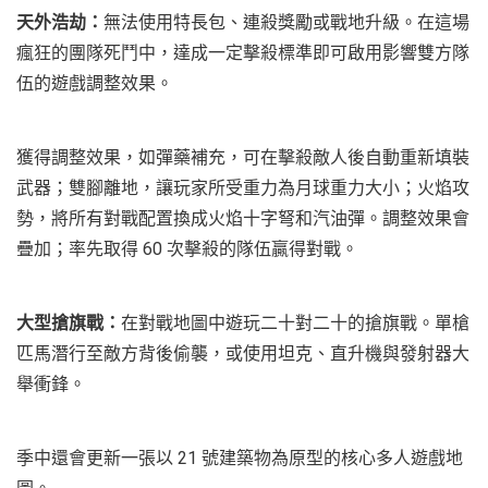
天外浩劫：
無法使用特長包、連殺獎勵或戰地升級。在這場
瘋狂的團隊死鬥中，達成一定擊殺標準即可啟用影響雙方隊
伍的遊戲調整效果。
獲得調整效果，如彈藥補充，可在擊殺敵人後自動重新填裝
武器；雙腳離地，讓玩家所受重力為月球重力大小；火焰攻
勢，將所有對戰配置換成火焰十字弩和汽油彈。調整效果會
疊加；率先取得 60 次擊殺的隊伍贏得對戰。
大型搶旗戰：
在對戰地圖中遊玩二十對二十的搶旗戰。單槍
匹馬潛行至敵方背後偷襲，或使用坦克、直升機與發射器大
舉衝鋒。
季中還會更新一張以 21 號建築物為原型的核心多人遊戲地