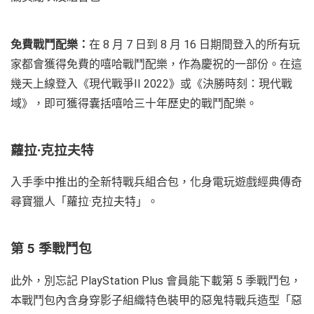
免費戰鬥配樂：
在 8 月 7 日到 8 月 16 日期間登入的所有玩
家都會獲得免費的嘻哈戰鬥配樂，作為慶祝的一部份。在這
幾天上線登入《現代戰爭II 2022》或《決勝時刻：現代戰
域》，即可獲得囊括嘻哈三十年歷史的戰鬥配樂。
蘿拉
·
克拉夫特
入手季中推出的全新特戰兵組合包，化身電玩遊戲經典傳奇
尋寶獵人「蘿拉·克拉夫特」。
第 5 季戰鬥包
此外，別忘記 PlayStation Plus 會員能下載第 5 季戰鬥包，
本戰鬥包內含身穿影子組織特色裝甲的惡鬼特戰兵造型「惡