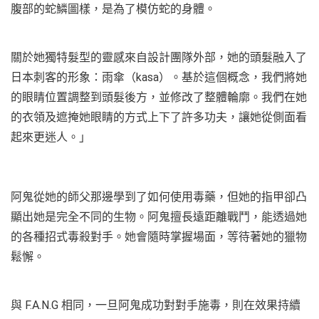
腹部的蛇鱗圖樣，是為了模仿蛇的身體。
關於她獨特髮型的靈感來自設計團隊外部，她的頭髮融入了
日本刺客的形象：雨傘（kasa）。基於這個概念，我們將她
的眼睛位置調整到頭髮後方，並修改了整體輪廓。我們在她
的衣領及遮掩她眼睛的方式上下了許多功夫，讓她從側面看
起來更迷人。」
阿鬼從她的師父那邊學到了如何使用毒藥，但她的指甲卻凸
顯出她是完全不同的生物。阿鬼擅長遠距離戰鬥，能透過她
的各種招式毒殺對手。她會隨時掌握場面，等待著她的獵物
鬆懈。
與 F.A.N.G 相同，一旦阿鬼成功對對手施毒，則在效果持續