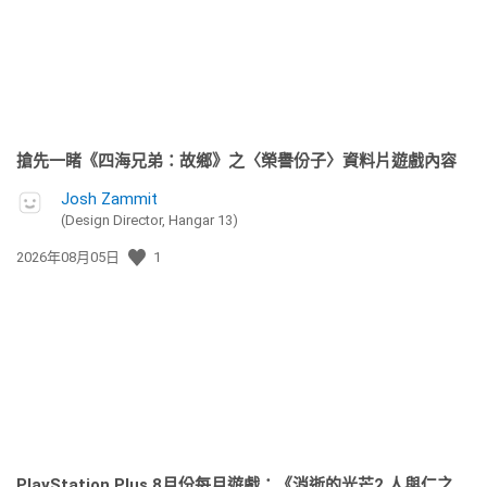
搶先一睹《四海兄弟：故鄉》之〈榮譽份子〉資料片遊戲內容
Josh Zammit
(Design Director, Hangar 13)
發
2026年08月05日
1
佈
日
期:
PlayStation Plus 8月份每月遊戲：《消逝的光芒2 人與仁之