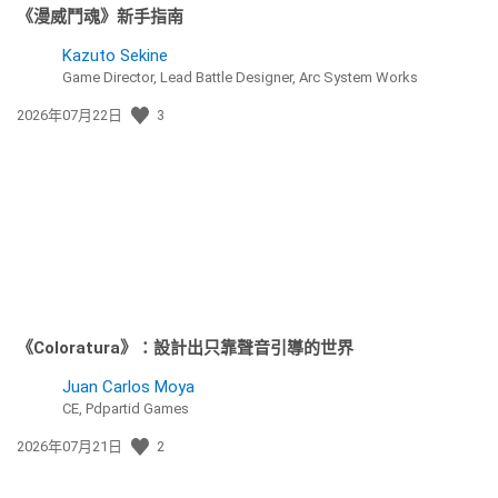
《漫威鬥魂》新手指南
Kazuto Sekine
Game Director, Lead Battle Designer, Arc System Works
發
2026年07月22日
3
佈
日
期:
《Coloratura》：設計出只靠聲音引導的世界
Juan Carlos Moya
CE, Pdpartid Games
發
2026年07月21日
2
佈
日