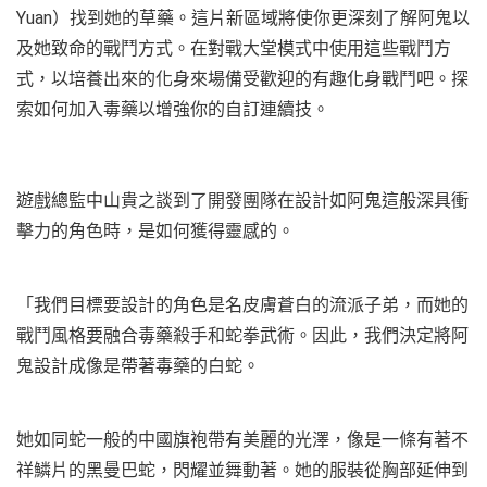
Yuan）找到她的草藥。這片新區域將使你更深刻了解阿鬼以
及她致命的戰鬥方式。在對戰大堂模式中使用這些戰鬥方
式，以培養出來的化身來場備受歡迎的有趣化身戰鬥吧。探
索如何加入毒藥以增強你的自訂連續技。
遊戲總監中山貴之談到了開發團隊在設計如阿鬼這般深具衝
擊力的角色時，是如何獲得靈感的。
「我們目標要設計的角色是名皮膚蒼白的流派子弟，而她的
戰鬥風格要融合毒藥殺手和蛇拳武術。因此，我們決定將阿
鬼設計成像是帶著毒藥的白蛇。
她如同蛇一般的中國旗袍帶有美麗的光澤，像是一條有著不
祥鱗片的黑曼巴蛇，閃耀並舞動著。她的服裝從胸部延伸到