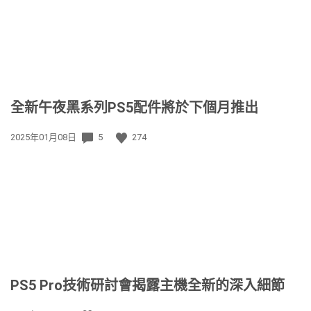
全新午夜黑系列PS5配件將於下個月推出
發
2025年01月08日
5
274
佈
日
期:
PS5 Pro技術研討會揭露主機全新的深入細節