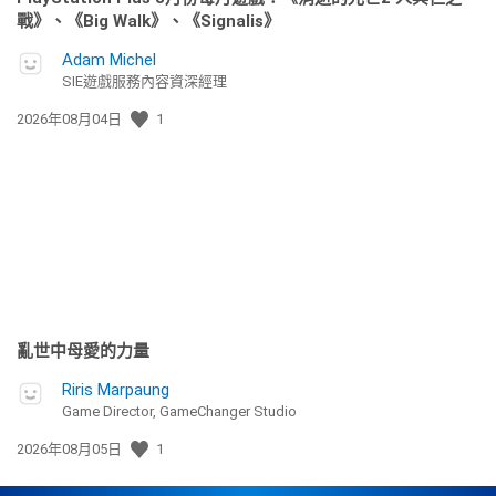
戰》、《Big Walk》、《Signalis》
Adam Michel
SIE遊戲服務內容資深經理
發
2026年08月04日
1
佈
日
期:
亂世中母愛的力量
Riris Marpaung
Game Director, GameChanger Studio
發
2026年08月05日
1
佈
日