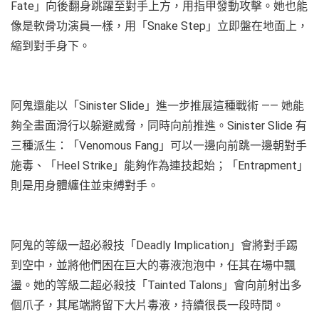
Fate」向後翻身跳躍至對手上方，用指甲發動攻擊。她也能
像是軟骨功演員一樣，用「Snake Step」立即盤在地面上，
縮到對手身下。
阿鬼還能以「Sinister Slide」進一步推展這種戰術 —— 她能
夠全畫面滑行以躲避威脅，同時向前推進。Sinister Slide 有
三種派生：「Venomous Fang」可以一邊向前跳一邊朝對手
施毒、「Heel Strike」能夠作為連技起始；「Entrapment」
則是用身體纏住並束縛對手。
阿鬼的等級一超必殺技「Deadly Implication」會將對手踢
到空中，並將他們困在巨大的毒液泡泡中，任其在場中飄
盪。她的等級二超必殺技「Tainted Talons」會向前射出多
個爪子，其尾端將留下大片毒液，持續很長一段時間。