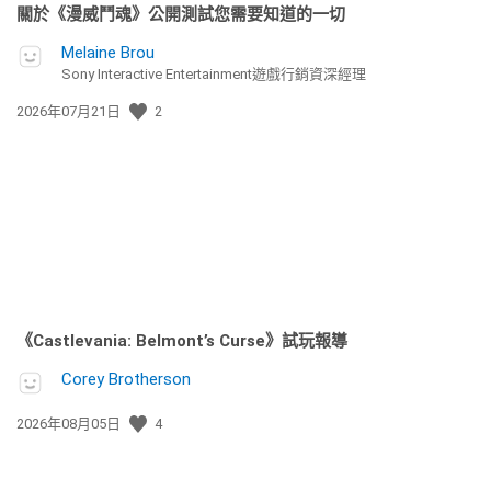
關於《漫威鬥魂》公開測試您需要知道的一切
Melaine Brou
Sony Interactive Entertainment遊戲行銷資深經理
發
2026年07月21日
2
佈
日
期:
《Castlevania: Belmont’s Curse》試玩報導
Corey Brotherson
發
2026年08月05日
4
佈
日
期: