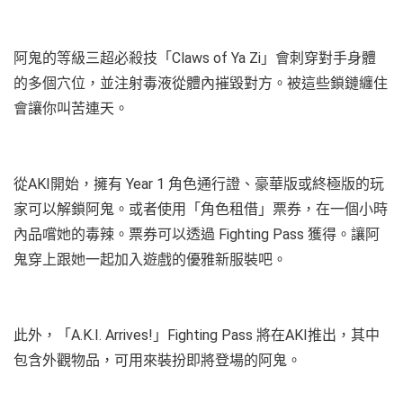
阿鬼的等級三超必殺技「Claws of Ya Zi」會刺穿對手身體
的多個穴位，並注射毒液從體內摧毀對方。被這些鎖鏈纏住
會讓你叫苦連天。
從AKI開始，擁有 Year 1 角色通行證、豪華版或終極版的玩
家可以解鎖阿鬼。或者使用「角色租借」票券，在一個小時
內品嚐她的毒辣。票券可以透過 Fighting Pass 獲得。讓阿
鬼穿上跟她一起加入遊戲的優雅新服裝吧。
此外，「A.K.I. Arrives!」Fighting Pass 將在AKI推出，其中
包含外觀物品，可用來裝扮即將登場的阿鬼。