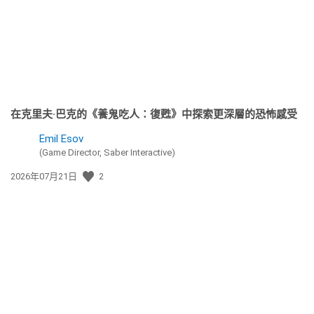
期:
在克里夫·巴克的《養鬼吃人：復甦》中探索更深層的恐怖感受
Emil Esov
(Game Director, Saber Interactive)
發
2026年07月21日
2
佈
日
期: