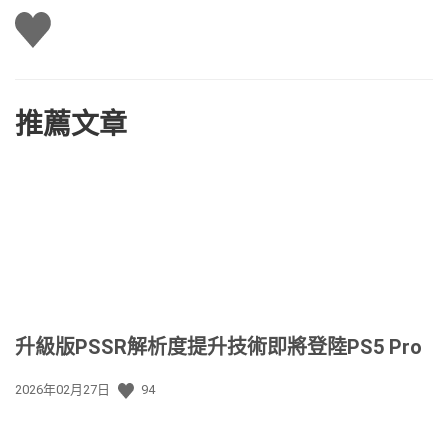
讚
推薦文章
升級版PSSR解析度提升技術即將登陸PS5 Pro
發
2026年02月27日
94
佈
日
期: