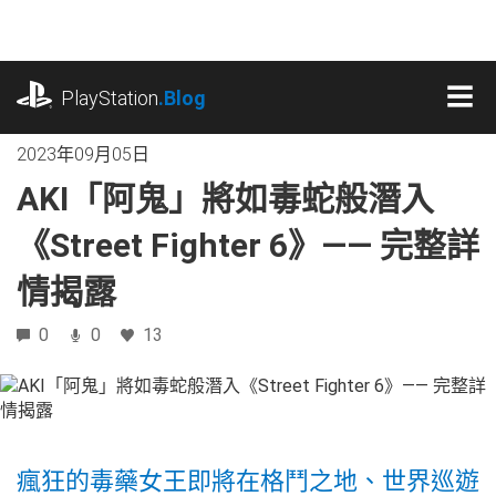
跳
往
內
playstation.com
容
PlayStation
.Blog
MEN
2023年09月05日
AKI「阿鬼」將如毒蛇般潛入
《Street Fighter 6》—— 完整詳
情揭露
0
0
13
瘋狂的毒藥女王即將在格鬥之地、世界巡遊