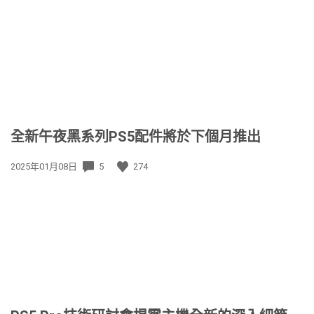
日
期:
全新午夜黑系列PS5配件將於下個月推出
發
2025年01月08日
5
274
佈
日
期: