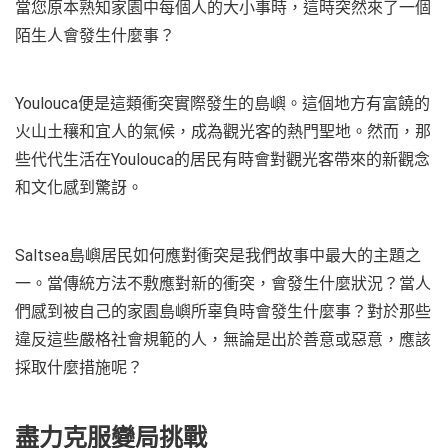
當您原本熟知家園中每個人的大小事時，這時突然來了一個
陌生人會發生什麼事？
Youlouca便是這類衝突實際發生的島嶼。這個地方有富饒的
火山土穰和宜人的氣候，成為觀光客的熱門聖地。然而，那
些代代生活在Youlouca的居民有時會對觀光客帶來的新觀念
和文化感到驚訝。
Saltsea島嶼居民如何應對衝突是我們故事中最大的主題之
一。當傳統方法不敷應對新的衝突，會發生什麼狀況？當人
們感到被自己的家園島嶼所辜負時會發生什麼事？對於那些
違反這些嚴格社會規範的人，無論是出於善意或惡意，應該
採取什麼措施呢？
盡力克服變局挑戰