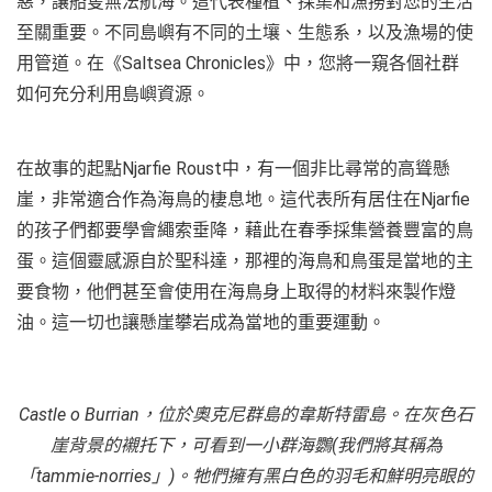
惡，讓船隻無法航海。這代表種植、採集和漁撈對您的生活
至關重要。不同島嶼有不同的土壤、生態系，以及漁場的使
用管道。在《Saltsea Chronicles》中，您將一窺各個社群
如何充分利用島嶼資源。
在故事的起點Njarfie Roust中，有一個非比尋常的高聳懸
崖，非常適合作為海鳥的棲息地。這代表所有居住在Njarfie
的孩子們都要學會繩索垂降，藉此在春季採集營養豐富的鳥
蛋。這個靈感源自於聖科達，那裡的海鳥和鳥蛋是當地的主
要食物，他們甚至會使用在海鳥身上取得的材料來製作燈
油。這一切也讓懸崖攀岩成為當地的重要運動。
Castle o Burrian
，位於奧克尼群島的韋斯特雷島。在灰色石
崖背景的襯托下，可看到一小群海鸚
(
我們將其稱為
「
tammie-norries
」
)
。牠們擁有黑白色的羽毛和鮮明亮眼的