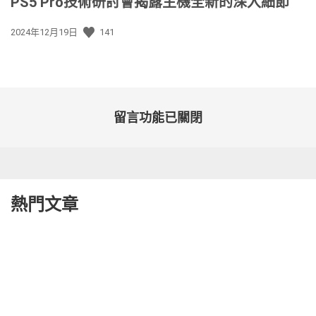
PS5 Pro技術研討會揭露主機全新的深入細節
發
2024年12月19日
141
佈
日
期:
留言功能已關閉
熱門文章