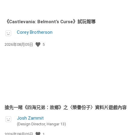
《Castlevania: Belmont’s Curse》試玩報導
Corey Brotherson
發
2026年08月05日
5
佈
日
期:
搶先一睹《四海兄弟：故鄉》之〈榮譽份子〉資料片遊戲內容
Josh Zammit
(Design Director, Hangar 13)
發
2026年08月05日
1