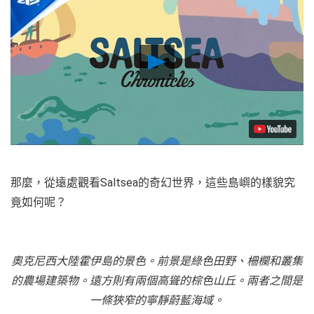
Play
Video
那麼，從遠處觀看Saltsea的奇幻世界，這些島嶼的樣貌究
竟如何呢？
奧克尼西大陸霍伊島的景色。前景是綠色田野、柵欄和叢集
的農場建築物。遠方則有兩個高聳的棕色山丘。兩者之間是
一條狹窄的寧靜蔚藍海域。