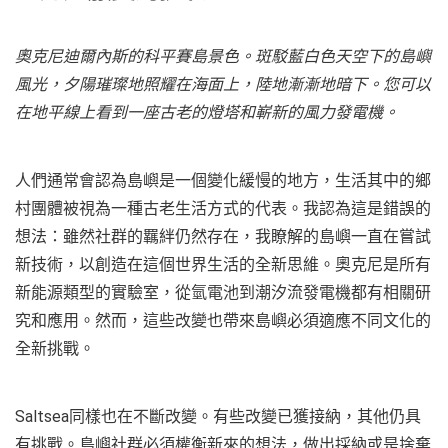
奧克尼迪爾內斯的科平賽島景色。斑駁藍白色天空下的島嶼
風光，夕陽璀璨地照耀在海面上，陸地漸漸地暗下。您可以
在地平線上看到一座古老的燈塔和嶄新的風力發電機。
人們通常會認為島嶼是一個變化緩慢的地方，生活其中的鄉
村團體被視為一種古老生活方式的代表。我認為這是錯誤的
想法：雖然社群的羈絆仍然存在，我瞭解的島嶼一直在嘗試
新技術，以創造在這個世界生活的全新思維。奧克尼是所有
新能源類型的實驗室，從氫電池到潮汐流發電機都有相關研
究和應用。然而，這些改變也帶來島嶼必須適應不同文化的
全新挑戰。
Saltsea同樣也在不斷改變。有些改變已獲接納，其他仍具
有挑戰。島嶼社群必須權衡新來的想法，做出採納或是捨棄