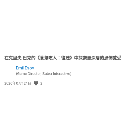
佈
日
期:
在克里夫·巴克的《養鬼吃人：復甦》中探索更深層的恐怖感受
Emil Esov
(Game Director, Saber Interactive)
發
2026年07月21日
2
佈
日
期: