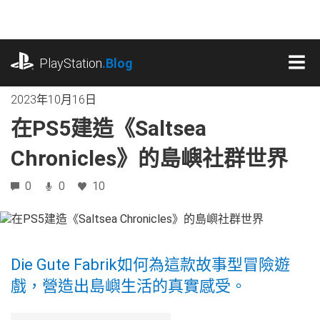
跳
往
內
playstation.com
容
PlayStation
.Blog
MEN
2023年10月16日
在PS5建造《Saltsea
Chronicles》的島嶼社群世界
0
0
10
Die Gute Fabrik如何為這款故事型冒險遊
戲，營造出島嶼生活的真實感受。