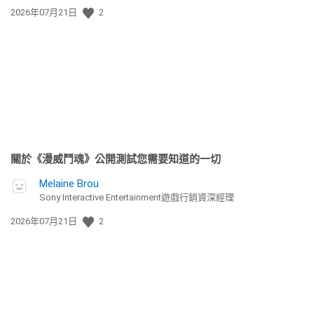
發
2026年07月21日
2
佈
日
期:
關於《漫威鬥魂》公開測試您需要知道的一切
Melaine Brou
Sony Interactive Entertainment遊戲行銷資深經理
發
2026年07月21日
2
佈
日
期: