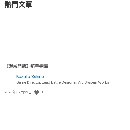
熱門文章
《漫威鬥魂》新手指南
Kazuto Sekine
Game Director, Lead Battle Designer, Arc System Works
發
2026年07月22日
3
佈
日
期: