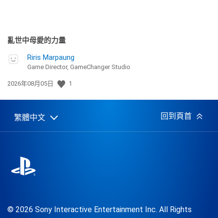
亂世中母愛的力量
Riris Marpaung
Game Director, GameChanger Studio
發
2026年08月05日
1
佈
日
期:
回到頁首
繁體中文
Select
Current
a
region:
region
© 2026 Sony Interactive Entertainment Inc. All Rights