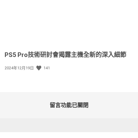
期:
PS5 Pro技術研討會揭露主機全新的深入細節
發
2024年12月19日
141
佈
日
期:
留言功能已關閉