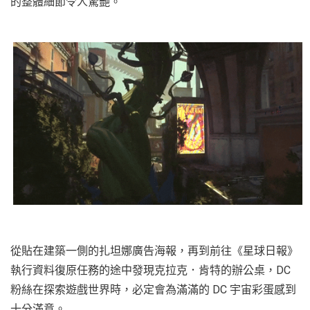
的整體細節令人驚艷。
從貼在建築一側的扎坦娜廣告海報，再到前往《星球日報》
執行資料復原任務的途中發現克拉克．肯特的辦公桌，DC
粉絲在探索遊戲世界時，必定會為滿滿的 DC 宇宙彩蛋感到
十分滿意。