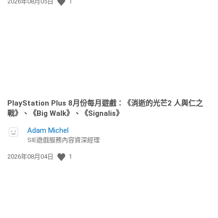
發
2026年08月05日
1
佈
日
期:
PlayStation Plus 8月份每月遊戲：《消逝的光芒2 人與仁之
戰》、《Big Walk》、《Signalis》
Adam Michel
SIE遊戲服務內容資深經理
發
2026年08月04日
1
佈
日
期: