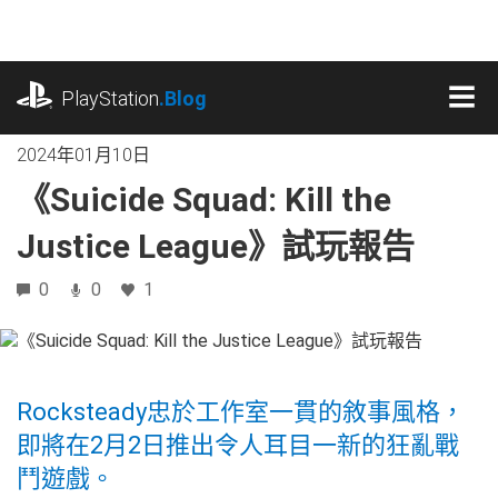
跳
往
內
playstation.com
容
PlayStation
.Blog
MEN
2024年01月10日
《Suicide Squad: Kill the
Justice League》試玩報告
0
0
1
Rocksteady忠於工作室一貫的敘事風格，
即將在2月2日推出令人耳目一新的狂亂戰
鬥遊戲。