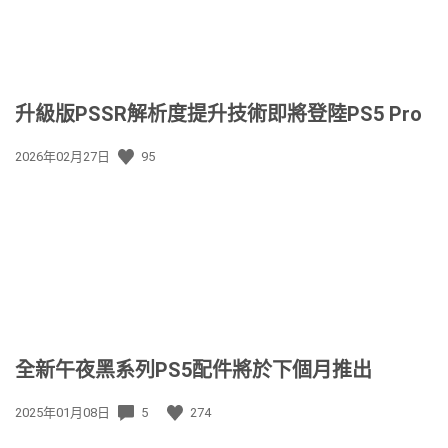
升級版PSSR解析度提升技術即將登陸PS5 Pro
發
2026年02月27日
95
佈
日
期:
全新午夜黑系列PS5配件將於下個月推出
發
2025年01月08日
5
274
佈
日