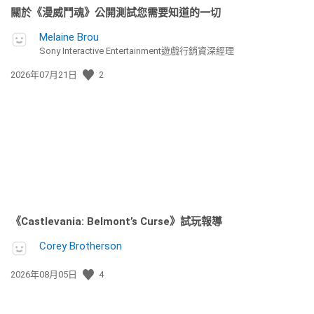
關於《漫威鬥魂》公開測試您需要知道的一切
Melaine Brou
Sony Interactive Entertainment遊戲行銷資深經理
發
2026年07月21日
2
佈
日
期:
《Castlevania: Belmont’s Curse》試玩報導
Corey Brotherson
發
2026年08月05日
4
佈
日
期: