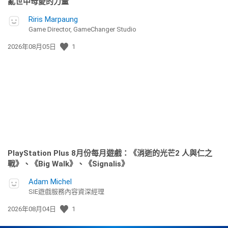
亂世中母愛的力量
Riris Marpaung
Game Director, GameChanger Studio
發
2026年08月05日
1
佈
日
期:
PlayStation Plus 8月份每月遊戲：《消逝的光芒2 人與仁之
戰》、《Big Walk》、《Signalis》
Adam Michel
SIE遊戲服務內容資深經理
發
2026年08月04日
1
佈
日