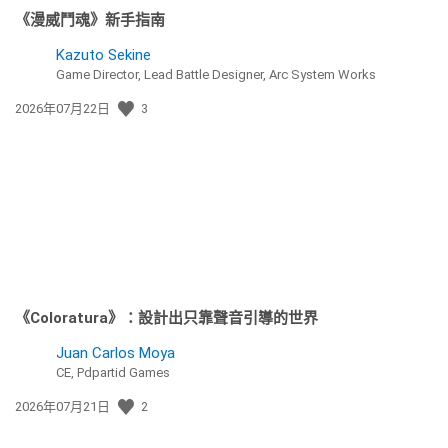
《漫威鬥魂》新手指南
Kazuto Sekine
Game Director, Lead Battle Designer, Arc System Works
發
2026年07月22日
3
佈
日
期:
《Coloratura》：設計出只靠聲音引導的世界
Juan Carlos Moya
CE, Pdpartid Games
發
2026年07月21日
2
佈
日