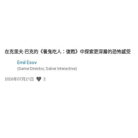
期:
在克里夫·巴克的《養鬼吃人：復甦》中探索更深層的恐怖感受
Emil Esov
(Game Director, Saber Interactive)
發
2026年07月21日
2
佈
日
期: