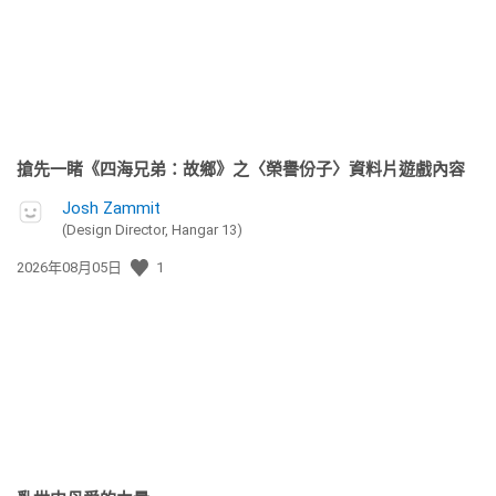
搶先一睹《四海兄弟：故鄉》之〈榮譽份子〉資料片遊戲內容
Josh Zammit
(Design Director, Hangar 13)
發
2026年08月05日
1
佈
日
期: