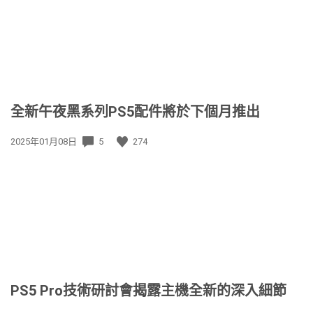
全新午夜黑系列PS5配件將於下個月推出
發
2025年01月08日
5
274
佈
日
期:
PS5 Pro技術研討會揭露主機全新的深入細節