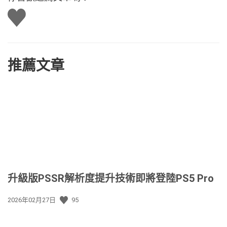
讚
推薦文章
升級版PSSR解析度提升技術即將登陸PS5 Pro
發
2026年02月27日
95
佈
日
期: