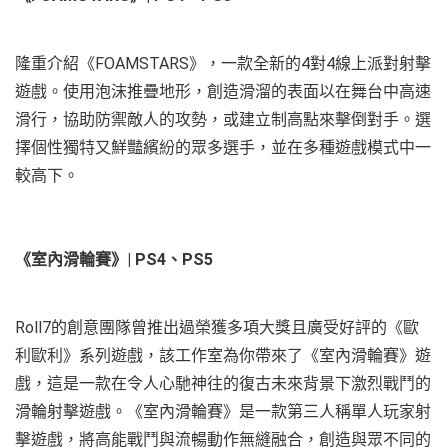
隆重介紹《FOAMSTARS》，一款全新的4對4線上派對射擊
遊戲。使用泡沫推疊地形，創造滑溜的表面以在舞台中高速
滑行，協助防禦敵人的攻勢，或建立制高點來擊倒對手。選
擇個性獨特又鮮豔繽紛的眾多選手，並在多種遊戲模式中一
較高下。
《室內滑輪賽》| PS4、PS5
Roll7的創意團隊曾推出過榮獲多項大獎且廣受好評的《歐
利歐利》系列遊戲，該工作室為你帶來了《室內滑輪賽》遊
戲，這是一款在令人心馳神往的復古未來背景下激烈戰鬥的
滑輪射擊遊戲。《室內滑輪賽》是一款第三人稱單人玩家射
擊遊戲，將高能戰鬥與流暢動作無縫融合，創造與眾不同的