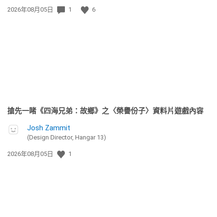
發
2026年08月05日
1
6
佈
日
期:
搶先一睹《四海兄弟：故鄉》之〈榮譽份子〉資料片遊戲內容
Josh Zammit
(Design Director, Hangar 13)
發
2026年08月05日
1
佈
日
期: