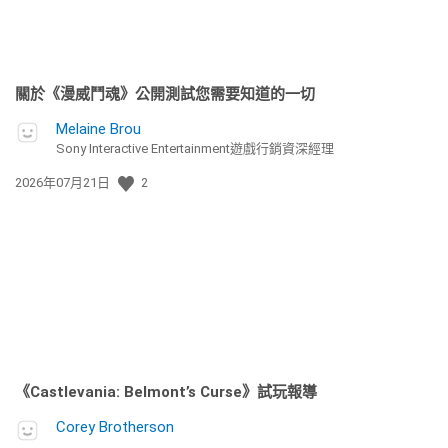
關於《漫威鬥魂》公開測試您需要知道的一切
Melaine Brou
Sony Interactive Entertainment遊戲行銷資深經理
發
2026年07月21日
2
佈
日
期:
《Castlevania: Belmont’s Curse》試玩報導
Corey Brotherson