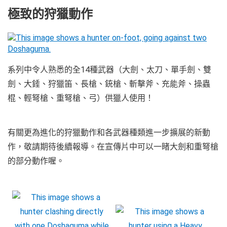
極致的狩獵動作
系列中令人熟悉的全14種武器（大劍、太刀、單手劍、雙
劍、大錘、狩獵笛、長槍、銃槍、斬擊斧、充能斧、操蟲
棍、輕弩槍、重弩槍、弓）供獵人使用！
有關更為進化的狩獵動作和各武器種類進一步擴展的新動
作，敬請期待後續報導。在宣傳片中可以一睹大劍和重弩槍
的部分動作喔。