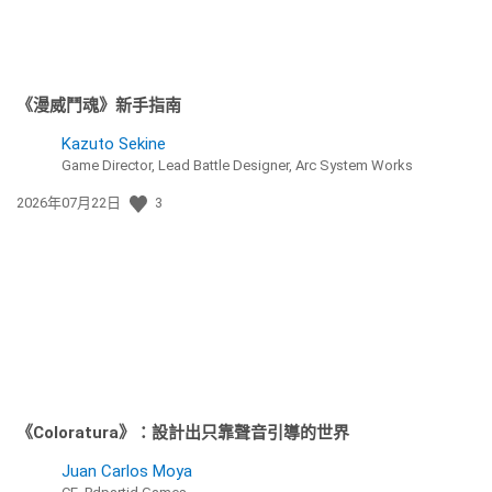
《漫威鬥魂》新手指南
Kazuto Sekine
Game Director, Lead Battle Designer, Arc System Works
發
2026年07月22日
3
佈
日
期:
《Coloratura》：設計出只靠聲音引導的世界
Juan Carlos Moya