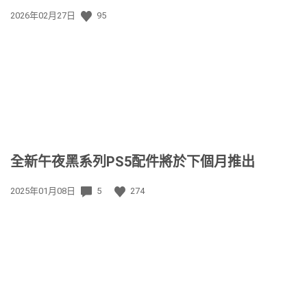
發
2026年02月27日
95
佈
日
期:
全新午夜黑系列PS5配件將於下個月推出
發
2025年01月08日
5
274
佈
日
期: