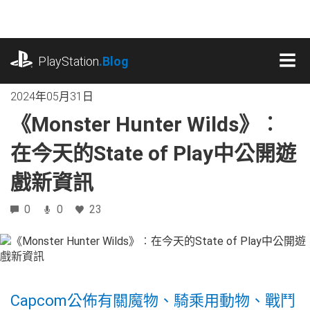
跳
往
內
playstation.com
容
PlayStation
.Blog
MEN
2024年05月31日
《Monster Hunter Wilds》︰
在今天的State of Play中公開遊
戲新資訊
0
0
23
Capcom公佈有關魔物、騎乘用動物、戰鬥