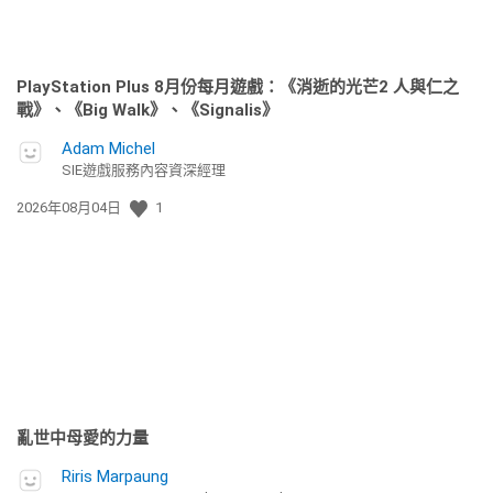
PlayStation Plus 8月份每月遊戲：《消逝的光芒2 人與仁之
戰》、《Big Walk》、《Signalis》
Adam Michel
SIE遊戲服務內容資深經理
發
2026年08月04日
1
佈
日
期:
亂世中母愛的力量
Riris Marpaung