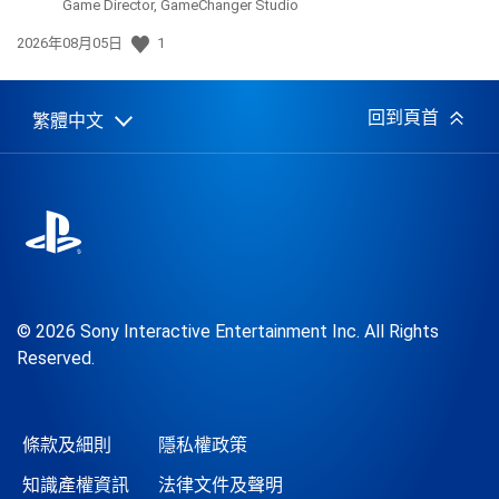
Game Director, GameChanger Studio
發
2026年08月05日
1
佈
日
期:
回到頁首
繁體中文
Select
Current
a
region:
region
© 2026 Sony Interactive Entertainment Inc. All Rights
Reserved.
條款及細則
隱私權政策
知識產權資訊
法律文件及聲明