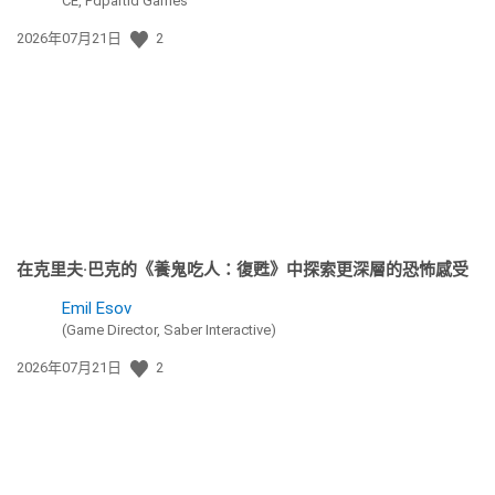
CE, Pdpartid Games
發
2026年07月21日
2
佈
日
期:
在克里夫·巴克的《養鬼吃人：復甦》中探索更深層的恐怖感受
Emil Esov
(Game Director, Saber Interactive)
發
2026年07月21日
2
佈
日
期: