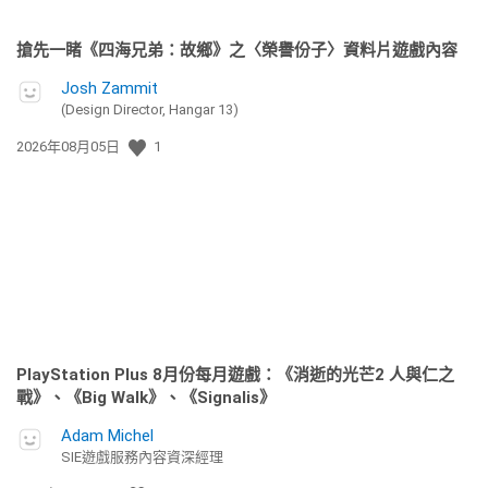
搶先一睹《四海兄弟：故鄉》之〈榮譽份子〉資料片遊戲內容
Josh Zammit
(Design Director, Hangar 13)
發
2026年08月05日
1
佈
日
期:
PlayStation Plus 8月份每月遊戲：《消逝的光芒2 人與仁之
戰》、《Big Walk》、《Signalis》
Adam Michel
SIE遊戲服務內容資深經理