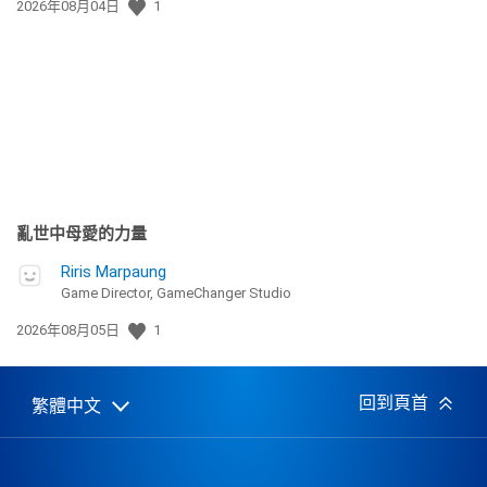
發
2026年08月04日
1
佈
日
期:
亂世中母愛的力量
Riris Marpaung
Game Director, GameChanger Studio
發
2026年08月05日
1
佈
日
期:
回到頁首
繁體中文
Select
Current
a
region:
region