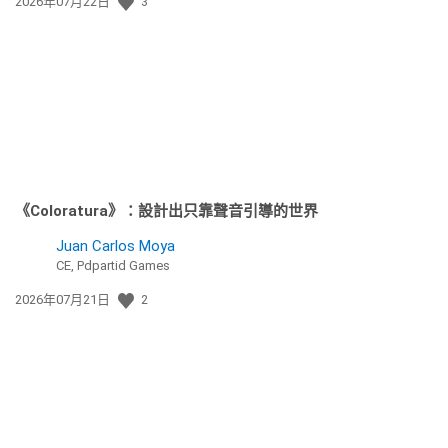
發
2026年07月22日
3
佈
日
期:
《Coloratura》：設計出只靠聲音引導的世界
Juan Carlos Moya
CE, Pdpartid Games
發
2026年07月21日
2
佈
日
期: