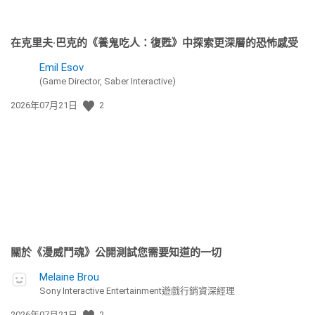
在克里夫·巴克的《養鬼吃人：復甦》中探索更深層的恐怖感受
Emil Esov
(Game Director, Saber Interactive)
發
2026年07月21日
2
佈
日
期:
關於《漫威鬥魂》公開測試您需要知道的一切
Melaine Brou
Sony Interactive Entertainment遊戲行銷資深經理
發
2026年07月21日
2