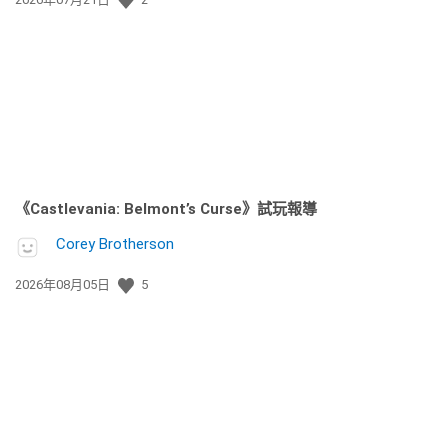
佈
日
期:
《Castlevania: Belmont’s Curse》試玩報導
Corey Brotherson
發
2026年08月05日
5
佈
日
期: