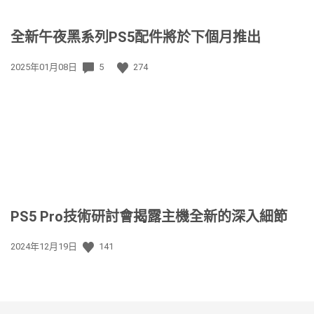
全新午夜黑系列PS5配件將於下個月推出
發
2025年01月08日
5
274
佈
日
期:
PS5 Pro技術研討會揭露主機全新的深入細節
發
2024年12月19日
141
佈
日
期: