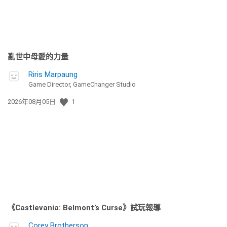
亂世中母愛的力量
Riris Marpaung
Game Director, GameChanger Studio
發
2026年08月05日
1
佈
日
期:
《Castlevania: Belmont’s Curse》試玩報導
Corey Brotherson