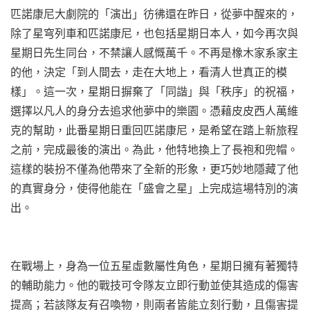
匹諾康尼大劇院的「演出」彷彿還在昨日，從夢中醒來的，
除了星穹列車和匹諾康尼，也包括星期日本人，如今再次與
星期日先生同台，不禁讓人感慨萬千。不再是橡木家系家主
的他，決定「到人間去，走在大地上，看清人世真正的模
樣」。這一次，星期日摒棄了「同諧」與「秩序」的祝福，
選擇以凡人的身分去追求他夢中的樂園。憑藉皮皮西人萬維
克的幫助，此番星期日重回匹諾康尼，是希望在踏上新旅程
之前，完成最後的演出。為此，他特地換上了長袍和兜帽。
這樣的裝扮不僅為他帶來了全新的形象，更巧妙地隱藏了他
的真實身分，使得他能在「盛會之星」上完成這場特別的演
出。
在戰場上，身為一位五星虛數屬性角色，星期日擁有著獨特
的輔助能力。他的戰技可令隊友立即行動並使其造成的傷害
提高；若該隊友有召喚物，則兩者皆能立刻行動，且傷害提