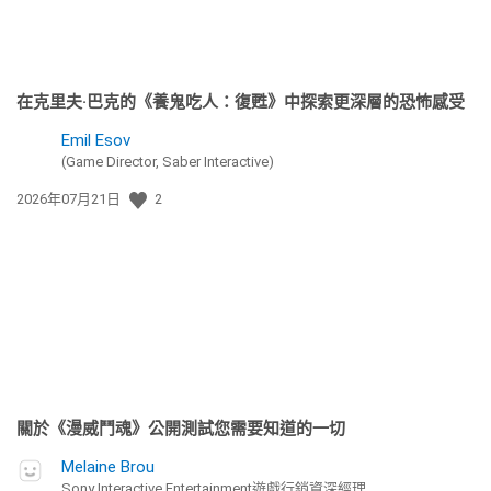
在克里夫·巴克的《養鬼吃人：復甦》中探索更深層的恐怖感受
Emil Esov
(Game Director, Saber Interactive)
發
2026年07月21日
2
佈
日
期:
關於《漫威鬥魂》公開測試您需要知道的一切
Melaine Brou
Sony Interactive Entertainment遊戲行銷資深經理