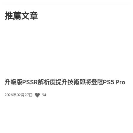
推薦文章
升級版PSSR解析度提升技術即將登陸PS5 Pro
發
2026年02月27日
94
佈
日
期: