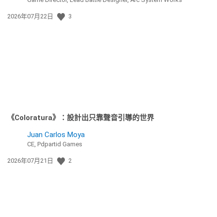
發
2026年07月22日
3
佈
日
期:
《Coloratura》：設計出只靠聲音引導的世界
Juan Carlos Moya
CE, Pdpartid Games
發
2026年07月21日
2
佈
日
期: