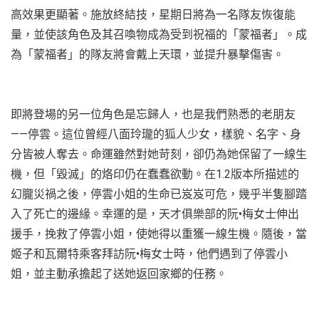
高效果更顯著。施放終結技，星期日將為一名隊友恢復能
量，並使該角色及其召喚物成為受到祝福的「蒙福者」。成
為「蒙福者」的隊友將會戴上天環，並提升暴擊傷害。
即將登場的另一位角色是忘歸人，也是我們熟悉的老朋友
——停雲。這位曾經八面玲瓏的狐人少女，樣貌、名字、身
分皆被人奪去。命運雖然對她苛刻，卻仍為她保留了一線生
機，但「毀滅」的烙印仍在蠢蠢欲動。在1.2版本所描述的
幻朧災禍之後，停雲小姐的生命已岌岌可危，幾乎半隻腳踏
入了死亡的邊緣。幸運的是，天才俱樂部的阮•梅女士伸出
援手，挽救了停雲小姐，使她得以重獲一線生機。隨後，當
姬子和瓦爾特乘客拜訪阮•梅女士時，他們遇到了停雲小
姐，並主動承擔起了送她返回家鄉的任務。