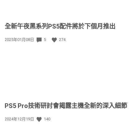
全新午夜黑系列PS5配件將於下個月推出
發
2025年01月08日
5
274
佈
日
期:
PS5 Pro技術研討會揭露主機全新的深入細節
發
2024年12月19日
140
佈
日
期: