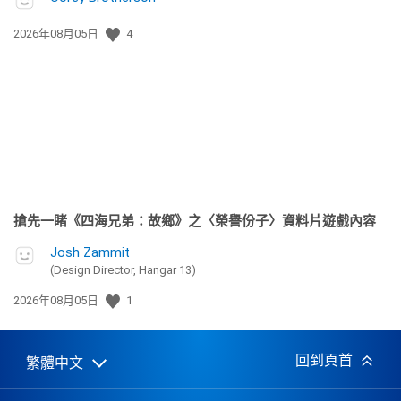
發
2026年08月05日
4
佈
日
期:
搶先一睹《四海兄弟：故鄉》之〈榮譽份子〉資料片遊戲內容
Josh Zammit
(Design Director, Hangar 13)
發
2026年08月05日
1
佈
日
期:
回到頁首
繁體中文
Select
Current
a
region:
region