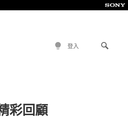
登入
搜
尋
024精彩回顧