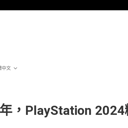
體中文
ect
rent
ion:
ion
週年，PlayStation 2