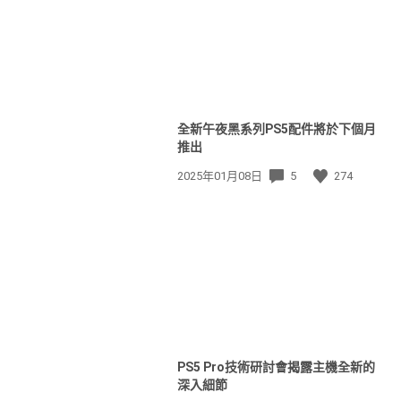
全新午夜黑系列PS5配件將於下個月
推出
發
2025年01月08日
5
274
佈
日
期:
PS5 Pro技術研討會揭露主機全新的
深入細節