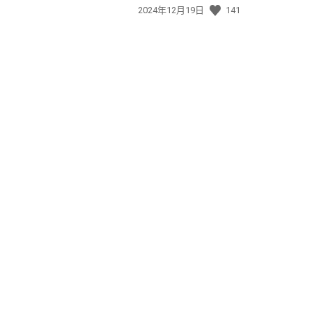
發
2024年12月19日
141
佈
日
期: