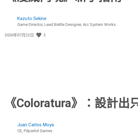
Kazuto Sekine
Game Director, Lead Battle Designer, Arc System Works
發
2026年07月22日
3
佈
日
期:
《Coloratura》：設
Juan Carlos Moya
CE, Pdpartid Games