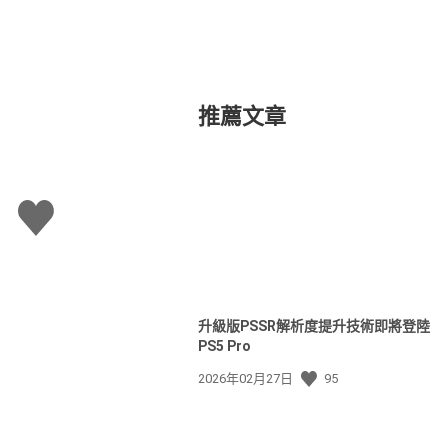
推薦文章
讚
升級版PSSR解析度提升技術即將登陸
PS5 Pro
發
2026年02月27日
95
佈
日
期: