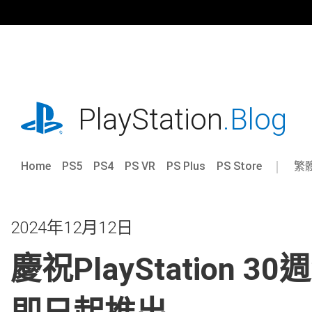
跳
往
內
容
playstation.com
PlayStation
.Blog
Home
PS5
PS4
PS VR
PS Plus
PS Store
繁
Sel
Cur
a
reg
reg
2024年12月12日
慶祝PlayStation 30