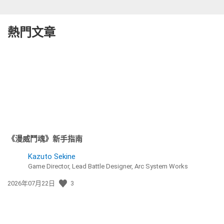
熱門文章
《漫威鬥魂》新手指南
Kazuto Sekine
Game Director, Lead Battle Designer, Arc System Works
發
2026年07月22日
3
佈
日
期: