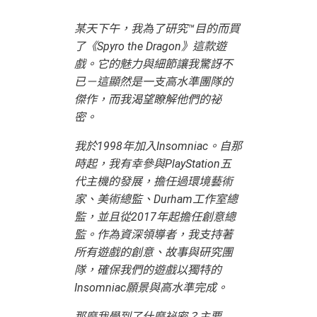
某天下午，我為了研究™目的而買
了《Spyro the Dragon》這款遊
戲。它的魅力與細節讓我驚訝不
已－這顯然是一支高水準團隊的
傑作，而我渴望瞭解他們的祕
密。
我於1998年加入Insomniac。自那
時起，我有幸參與PlayStation五
代主機的發展，擔任過環境藝術
家、美術總監、Durham工作室總
監，並且從2017年起擔任創意總
監。作為資深領導者，我支持著
所有遊戲的創意、故事與研究團
隊，確保我們的遊戲以獨特的
Insomniac願景與高水準完成。
那麼我學到了什麼祕密？主要