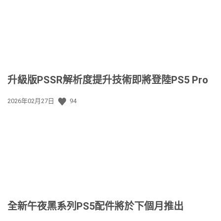
升級版PSSR解析度提升技術即將登陸PS5 Pro
發
2026年02月27日
94
佈
日
期:
全新午夜黑系列PS5配件將於下個月推出