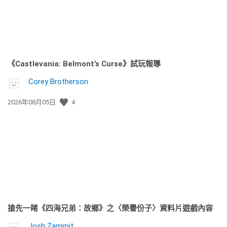
《Castlevania: Belmont’s Curse》試玩報導
Corey Brotherson
發
2026年08月05日
4
佈
日
期:
搶先一睹《四海兄弟：故鄉》之〈榮譽份子〉資料片遊戲內容
Josh Zammit