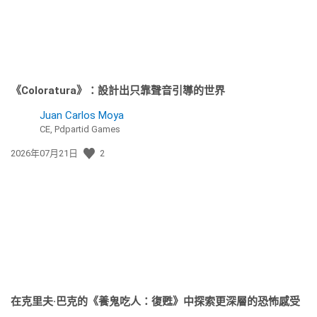
《Coloratura》：設計出只靠聲音引導的世界
Juan Carlos Moya
CE, Pdpartid Games
發
2026年07月21日
2
佈
日
期:
在克里夫·巴克的《養鬼吃人：復甦》中探索更深層的恐怖感受