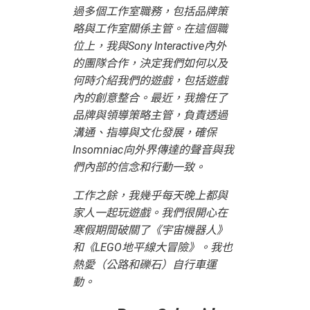
過多個工作室職務，包括品牌策
略與工作室關係主管。在這個職
位上，我與Sony Interactive內外
的團隊合作，決定我們如何以及
何時介紹我們的遊戲，包括遊戲
內的創意整合。最近，我擔任了
品牌與領導策略主管，負責透過
溝通、指導與文化發展，確保
Insomniac向外界傳達的聲音與我
們內部的信念和行動一致。
工作之餘，我幾乎每天晚上都與
家人一起玩遊戲。我們很開心在
寒假期間破關了《宇宙機器人》
和《LEGO地平線大冒險》。我也
熱愛（公路和礫石）自行車運
動。