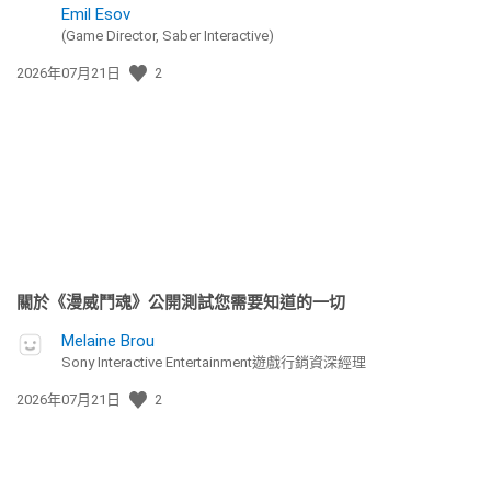
Emil Esov
(Game Director, Saber Interactive)
發
2026年07月21日
2
佈
日
期:
關於《漫威鬥魂》公開測試您需要知道的一切
Melaine Brou
Sony Interactive Entertainment遊戲行銷資深經理
發
2026年07月21日
2
佈
日
期: