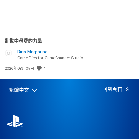
亂世中母愛的力量
Riris Marpaung
Game Director, GameChanger Studio
發
2026年08月05日
1
佈
日
期:
回到頁首
繁體中文
Select
Current
a
region:
region