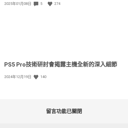
發
2025年01月08日
5
274
佈
日
期:
PS5 Pro技術研討會揭露主機全新的深入細節
發
2024年12月19日
140
佈
日
期:
留言功能已關閉