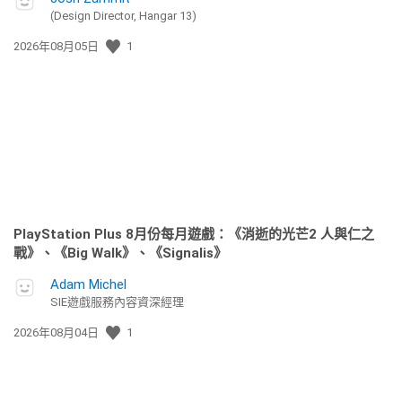
(Design Director, Hangar 13)
發
2026年08月05日
1
佈
日
期:
PlayStation Plus 8月份每月遊戲：《消逝的光芒2 人與仁之
戰》、《Big Walk》、《Signalis》
Adam Michel
SIE遊戲服務內容資深經理
發
2026年08月04日
1
佈
日
期: