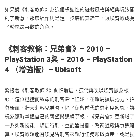
如果說《刺客教條》為這個標誌性的遊戲風格與經典玩法開
創了新意，那麼續作則是進一步磨礪其鋒芒，讓埃齊歐成為
了粉絲最喜歡的角色。
《
刺客教條：兄弟會
》
– 2010 –
PlayStation 3與 – 2016 – PlayStation
4 （增強版）– Ubisoft
緊接著《刺客教條 2》劇情發展，這代再次以埃齊歐為核
心，這位迅捷而致命的刺客踏上征途，在羅馬擴展勢力、招
募新血，壯大刺客兄弟會。除了保留前代的惡名度系統，讓
玩家隨時掌握自己的聲望與通緝等級，《兄弟會》更新增了
一系列新技能：騎馬行刺、重武器投擲、弩箭狙殺與毒鏢暗
算。埃齊歐還能召喚見習刺客來執行任務賺取資產，或是提