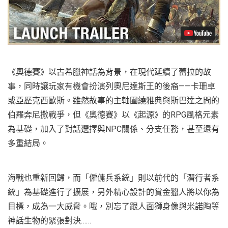
《奧德賽》以古希臘神話為背景，在現代延續了蕾拉的故
事，同時讓玩家有機會扮演列奧尼達斯王的後裔——卡珊卓
或亞歷克西歐斯。雖然故事的主軸圍繞雅典與斯巴達之間的
伯羅奔尼撒戰爭，但《奧德賽》以《起源》的RPG風格元素
為基礎，加入了對話選擇與NPC關係、分支任務，甚至還有
多重結局。
海戰也重新回歸，而「僱傭兵系統」則以前代的「潛行者系
統」為基礎進行了擴展，另外精心設計的賞金獵人將以你為
目標，成為一大威脅。哦，別忘了跟人面獅身像與米諾陶等
神話生物的緊張對決……