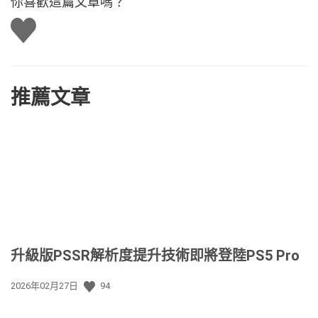
你喜歡這篇文章嗎？
讚
推薦文章
升級版PSSR解析度提升技術即將登陸PS5 Pro
發
2026年02月27日
94
佈
日