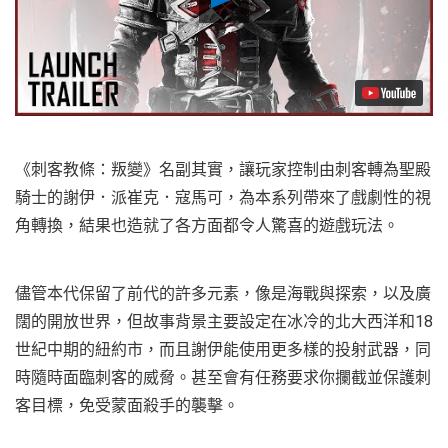
Video
《刺客教條：叛變》名副其實，讓玩家控制由刺客轉為聖殿
騎士的謝伊．派崔克．寇馬可，為本系列帶來了戲劇性的視
角轉換，結果也造就了各方面都令人驚喜的遊戲玩法。
儘管本代保留了前代的許多元素，像是海戰與探索，以及廣
闊的開放世界，但故事背景主要設定在冰冷的北大西洋和18
世紀中期的紐約市，而且謝伊能使用更多樣的投射武器，同
時隨時面臨刺客的威脅。甚至會有任務要求你攔截並保護刺
客目標，免受蒙面殺手的襲擊。