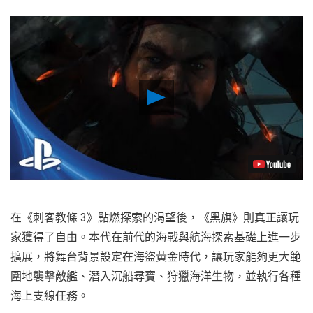
Play
Video
在《刺客教條 3》點燃探索的渴望後，《黑旗》則真正讓玩
家獲得了自由。本代在前代的海戰與航海探索基礎上進一步
擴展，將舞台背景設定在海盜黃金時代，讓玩家能夠更大範
圍地襲擊敵艦、潛入沉船尋寶、狩獵海洋生物，並執行各種
海上支線任務。