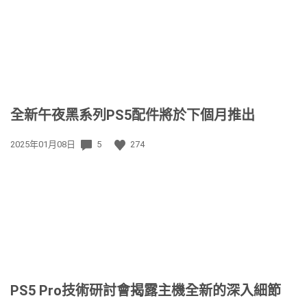
期:
全新午夜黑系列PS5配件將於下個月推出
發
2025年01月08日
5
274
佈
日
期:
PS5 Pro技術研討會揭露主機全新的深入細節