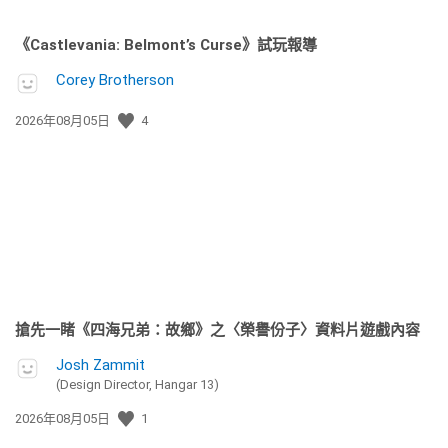
《Castlevania: Belmont’s Curse》試玩報導
Corey Brotherson
發
2026年08月05日
4
佈
日
期:
搶先一睹《四海兄弟：故鄉》之〈榮譽份子〉資料片遊戲內容
Josh Zammit
(Design Director, Hangar 13)
發
2026年08月05日
1
佈