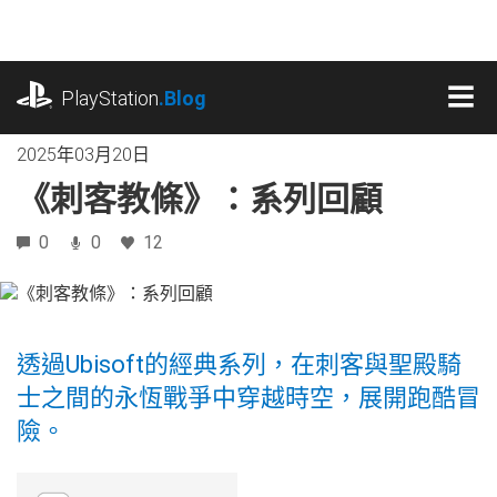
跳
往
內
playstation.com
容
PlayStation
.Blog
MEN
2025年03月20日
《刺客教條》：系列回顧
0
0
12
透過Ubisoft的經典系列，在刺客與聖殿騎
士之間的永恆戰爭中穿越時空，展開跑酷冒
險。