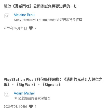
關於《漫威鬥魂》公開測試您需要知道的一切
Melaine Brou
Sony Interactive Entertainment遊戲行銷資深經理
發
2026年07月21日
2
佈
日
期:
PlayStation Plus 8月份每月遊戲：《消逝的光芒2 人與仁之
戰》、《Big Walk》、《Signalis》
Adam Michel
SIE遊戲服務內容資深經理
發
2026年08月04日
1