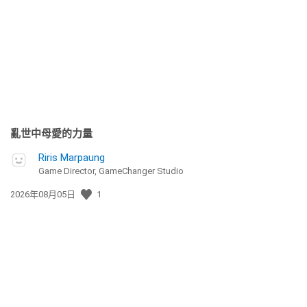
佈
日
期:
亂世中母愛的力量
Riris Marpaung
Game Director, GameChanger Studio
發
2026年08月05日
1
佈
日
期: