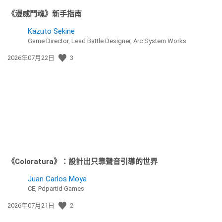
《漫威鬥魂》新手指南
Kazuto Sekine
Game Director, Lead Battle Designer, Arc System Works
發
2026年07月22日
3
佈
日
期:
《Coloratura》：設計出只靠聲音引導的世界
Juan Carlos Moya
CE, Pdpartid Games
發
2026年07月21日
2
佈