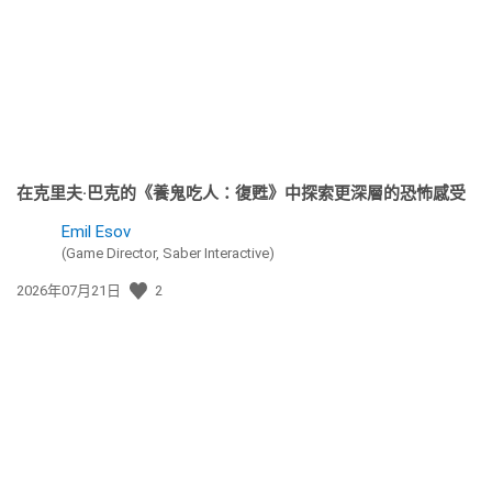
日
期:
在克里夫·巴克的《養鬼吃人：復甦》中探索更深層的恐怖感受
Emil Esov
(Game Director, Saber Interactive)
發
2026年07月21日
2
佈
日
期: