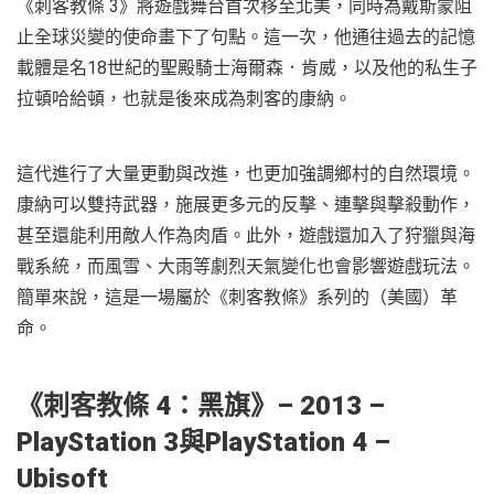
《刺客教條 3》將遊戲舞台首次移至北美，同時為戴斯蒙阻
止全球災變的使命畫下了句點。這一次，他通往過去的記憶
載體是名18世紀的聖殿騎士海爾森．肯威，以及他的私生子
拉頓哈給頓，也就是後來成為刺客的康納。
這代進行了大量更動與改進，也更加強調鄉村的自然環境。
康納可以雙持武器，施展更多元的反擊、連擊與擊殺動作，
甚至還能利用敵人作為肉盾。此外，遊戲還加入了狩獵與海
戰系統，而風雪、大雨等劇烈天氣變化也會影響遊戲玩法。
簡單來說，這是一場屬於《刺客教條》系列的（美國）革
命。
《刺客教條 4：黑旗
》– 2013 –
PlayStation 3與PlayStation 4 –
Ubisoft