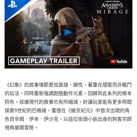
Play
Video
《幻象》的故事情節更加直接、線性，著重在隱匿而非戰鬥
的玩法，同時重新強調跑酷動作元素，回歸到此系列的根本
特色。就連現代的敘事也有所縮減，好讓玩家能有更多時間
探索9世紀的巴格達，重憶在《維京紀元》中首次出現的角
色貝辛姆．伊本．伊沙克，以這位街頭小偷出身的刺客宗師
視角展開冒險。