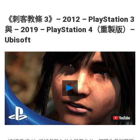
《刺客教條 3》– 2012 – PlayStation 3
與 – 2019 – PlayStation 4（重製版）–
Ubisoft
Play
Video