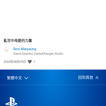
期:
亂世中母愛的力量
Riris Marpaung
Game Director, GameChanger Studio
發
2026年08月05日
1
佈
日
期:
回到頁首
繁體中文
Select
Current
a
region:
region