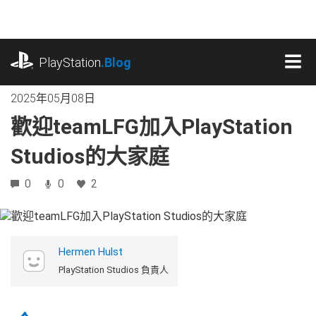
跳
往
內
playstation.com
容
PlayStation
.Blog
MEN
2025年05月08日
歡迎teamLFG加入PlayStation
Studios的大家庭
0
0
2
Hermen Hulst
PlayStation Studios 負責人