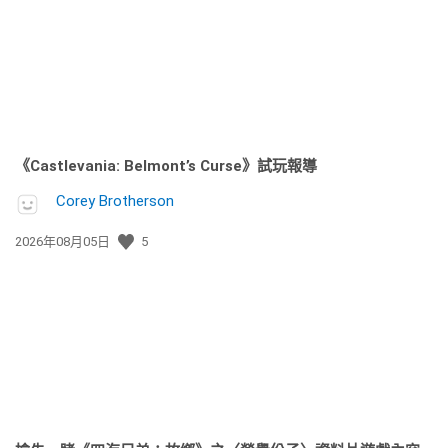
期:
《Castlevania: Belmont’s Curse》試玩報導
Corey Brotherson
發
2026年08月05日
5
佈
日
期: