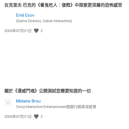
在克里夫·巴克的《養鬼吃人：復甦》中探索更深層的恐怖感受
Emil Esov
(Game Director, Saber Interactive)
發
2026年07月21日
2
佈
日
期:
關於《漫威鬥魂》公開測試您需要知道的一切
Melaine Brou
Sony Interactive Entertainment遊戲行銷資深經理
發
2026年07月21日
2
佈
日