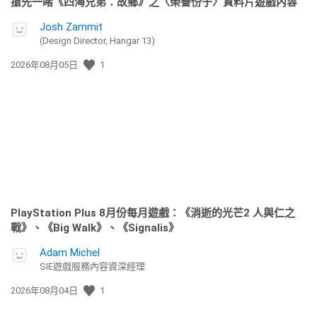
搶先一睹《四海兄弟：故鄉》之〈榮譽份子〉資料片遊戲內容
Josh Zammit
(Design Director, Hangar 13)
發
2026年08月05日
1
佈
日
期:
PlayStation Plus 8月份每月遊戲：《消逝的光芒2 人與仁之
戰》、《Big Walk》、《Signalis》
Adam Michel
SIE遊戲服務內容資深經理
發
2026年08月04日
1
佈
日