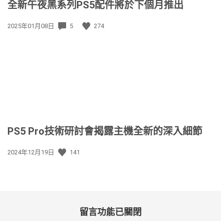
全新午夜黑系列PS5配件將於下個月推出
發
2025年01月08日
5
274
佈
日
期:
PS5 Pro技術研討會揭露主機全新的深入細節
發
2024年12月19日
141
佈
日
期:
留言功能已關閉