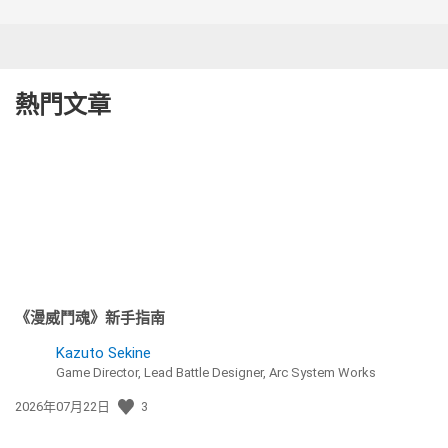
熱門文章
《漫威鬥魂》新手指南
Kazuto Sekine
Game Director, Lead Battle Designer, Arc System Works
發
2026年07月22日
3
佈
日