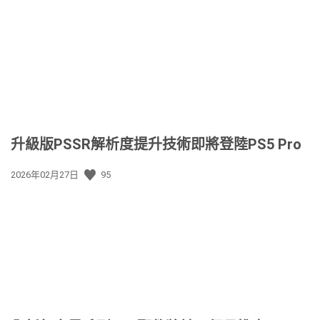
升級版PSSR解析度提升技術即將登陸PS5 Pro
發
2026年02月27日
95
佈
日
期: