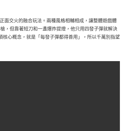
正面交火的融合玩法。兩種風格相輔相成，讓整體遊戲體
兩槍，但靠著短刀和一盞爆炸提燈，他只用四發子彈就解決
項核心概念，就是「每發子彈都得善用」，所以千萬別指望