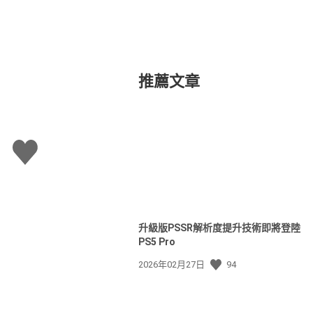
推薦文章
讚
升級版PSSR解析度提升技術即將登陸
PS5 Pro
發
2026年02月27日
94
佈
日
期: