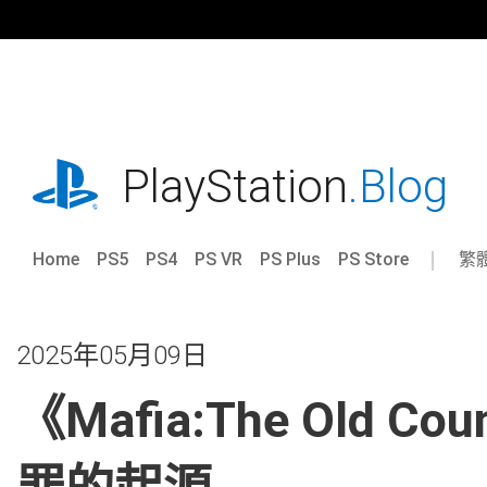
跳
往
內
容
playstation.com
PlayStation
.Blog
Home
PS5
PS4
PS VR
PS Plus
PS Store
繁
Sel
Cur
a
reg
reg
2025年05月09日
《Mafia:The Old