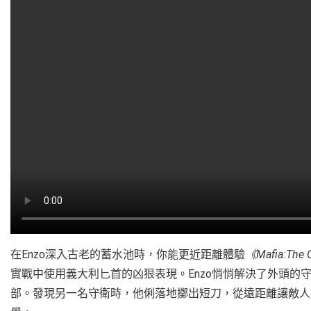
在Enzo深入古老的蓄水池時，你能更近距離體驗
《Mafia:The 
實戰中使用義大利匕首的凶狠表現。Enzo悄悄解決了外頭的
部。發現另一名守衛時，他俐落地擲出短刀，從遠距離讓敵人