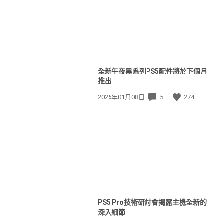
全新午夜黑系列PS5配件將於下個月
推出
發
2025年01月08日
5
274
佈
日
期:
PS5 Pro技術研討會揭露主機全新的
深入細節