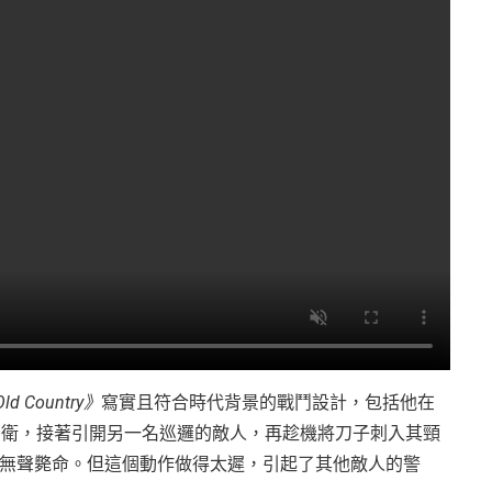
Old Country》
寫實且符合時代背景的戰鬥設計，包括他在
守衛，接著引開另一名巡邏的敵人，再趁機將刀子刺入其頸
無聲斃命。但這個動作做得太遲，引起了其他敵人的警