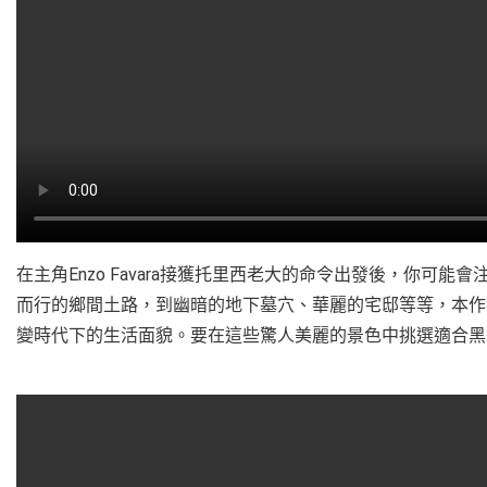
在主角Enzo Favara接獲托里西老大的命令出發後，你可
而行的鄉間土路，到幽暗的地下墓穴、華麗的宅邸等等，本作
變時代下的生活面貌。要在這些驚人美麗的景色中挑選適合黑