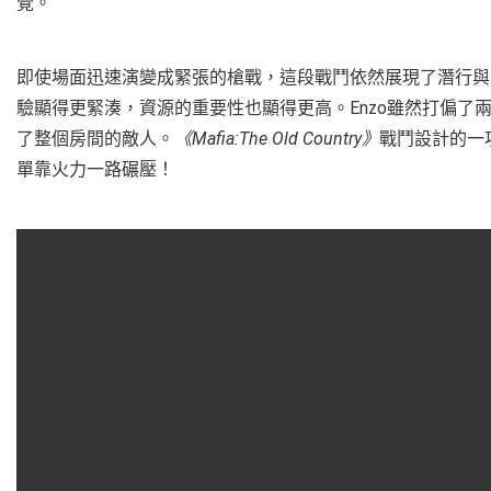
覺。
即使場面迅速演變成緊張的槍戰，這段戰鬥依然展現了潛行與
驗顯得更緊湊，資源的重要性也顯得更高。Enzo雖然打偏了
了整個房間的敵人。
《Mafia:The Old Country》
戰鬥設計的一
單靠火力一路碾壓！