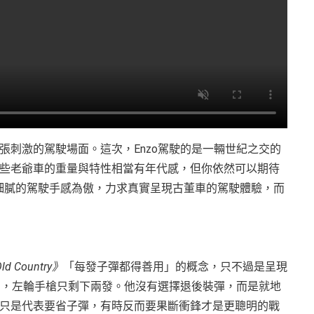
刺激的駕駛場面。這次，Enzo駕駛的是一輛世紀之交的
些老爺車的重量與特性相當有年代感，但你依然可以期待
細膩的駕駛手感為傲，力求真實呈現古董車的駕駛體驗，而
Old Country》
「每發子彈都得善用」的概念，只不過是呈現
了，左輪手槍只剩下兩發。他沒有選擇退後裝彈，而是就地
只是代表要省子彈，有時反而要果斷衝鋒才是更聰明的戰