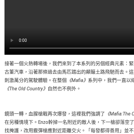
接著一個火熱轉場後，我們來到了本系列的另個經典元素：緊張
古董汽車，沿著那條過去由馬匹踏出的顛簸土路飛馳而去。這
刺激萬分的駕駛體驗。在整個
《Mafia》
系列中，我們一直以
《The Old Country》
自然也不例外。
鏡頭一轉，血腥槍戰再次爆發，這裡我們強調了
《Mafia:The 
在另種情境下。Enzo幹掉一名附近的敵人後，下一槍卻落空
找掩護，改用霰彈槍應對近距離交火。「每發都得善用」並不