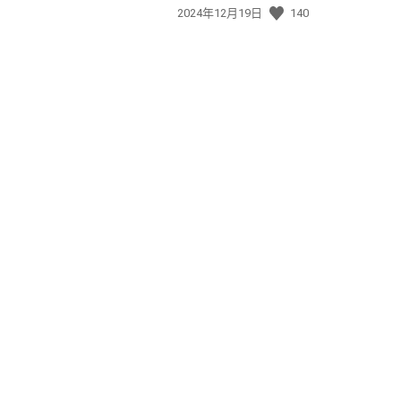
發
2024年12月19日
140
佈
日
期: