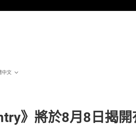
體中文
ect
rent
ion:
ion
 Country》將於8月8日