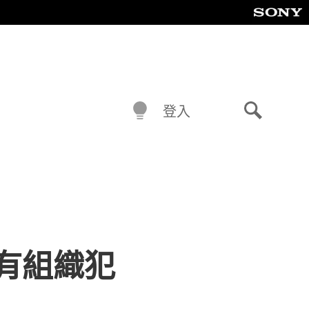
登入
搜
尋
揭開有組織犯