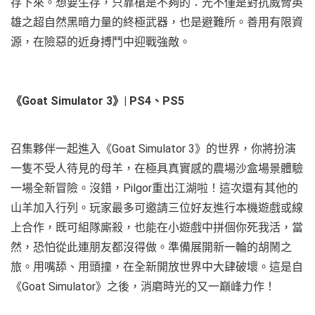
存下來。想要生存，只靠槍是不夠的：光不僅是對抗威脅英
雄之超自然黑暗力量的終極武器，也是避難所。善用有限資
源，在險惡的近身搏鬥中迎戰強敵。
《Goat Simulator 3》| PS4、PS5
召集夥伴一起進入《Goat Simulator 3》的世界，你將扮演
一隻不受人待見的母羊，在極具真實感的農場沙盒場景體驗
一場全新冒險。沒錯，Pilgor重出江湖啦！這次還有其他的
山羊加入行列。玩家最多可邀請三位好友進行本機遊戲或線
上合作，既可組隊廝殺，也能在小遊戲中拼個你死我活，當
然，恐怕從此連朋友都沒得做。準備展開新一輪的胡鬧之
旅。用嘴舔、用頭撞，在全新開放世界中大肆破壞。這是自
《Goat Simulator》之後，消磨時光的又一巔峰力作！