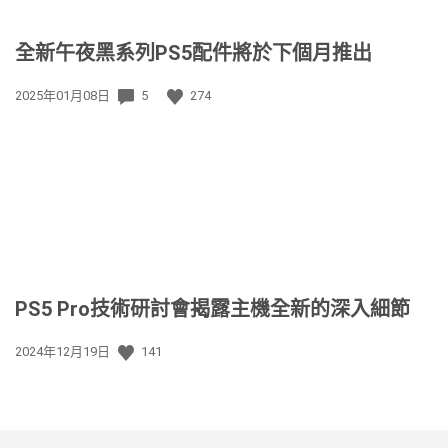
全新午夜黑系列PS5配件將於下個月推出
發
2025年01月08日
5
274
佈
日
期:
PS5 Pro技術研討會揭露主機全新的深入細節
發
2024年12月19日
141
佈
日
期: