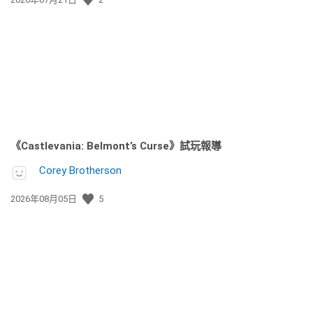
佈
日
期:
《Castlevania: Belmont’s Curse》試玩報導
Corey Brotherson
發
2026年08月05日
5
佈
日
期: