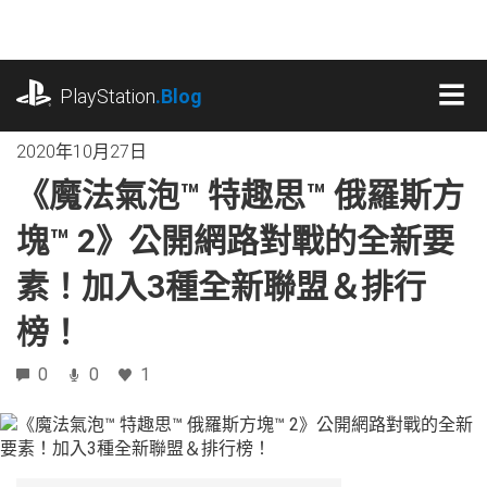
跳
往
內
playstation.com
容
PlayStation
.Blog
MEN
2020年10月27日
《魔法氣泡™ 特趣思™ 俄羅斯方
塊™ 2》公開網路對戰的全新要
素！加入3種全新聯盟＆排行
榜！
0
0
1