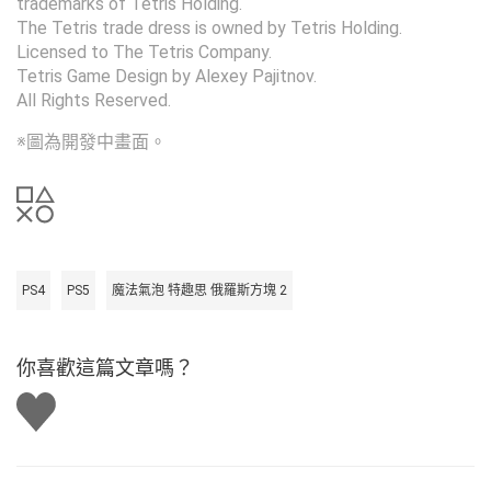
trademarks of Tetris Holding.
The Tetris trade dress is owned by Tetris Holding.
Licensed to The Tetris Company.
Tetris Game Design by Alexey Pajitnov.
All Rights Reserved.
※圖為開發中畫面。
PS4
PS5
魔法氣泡 特趣思 俄羅斯方塊 2
你喜歡這篇文章嗎？
讚