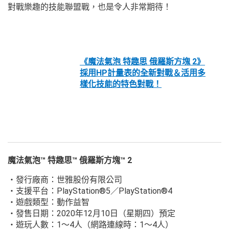
對戰樂趣的技能聯盟戰，也是令人非常期待！
《魔法氣泡 特趣思 俄羅斯方塊 2》
採用HP計量表的全新對戰＆活用多
樣化技能的特色對戰！
魔法氣泡™ 特趣思™ 俄羅斯方塊™ 2
・發行廠商：世雅股份有限公司
・支援平台：PlayStation®5／PlayStation®4
・遊戲類型：動作益智
・發售日期：2020年12月10日（星期四）預定
・遊玩人數：1～4人（網路連線時：1～4人）