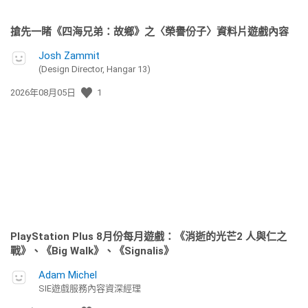
搶先一睹《四海兄弟：故鄉》之〈榮譽份子〉資料片遊戲內容
Josh Zammit
(Design Director, Hangar 13)
發
2026年08月05日
1
佈
日
期:
PlayStation Plus 8月份每月遊戲：《消逝的光芒2 人與仁之
戰》、《Big Walk》、《Signalis》
Adam Michel
SIE遊戲服務內容資深經理