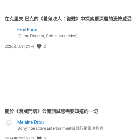
在克里夫·巴克的《養鬼吃人：復甦》中探索更深層的恐怖感受
Emil Esov
(Game Director, Saber Interactive)
發
2026年07月21日
2
佈
日
期:
關於《漫威鬥魂》公開測試您需要知道的一切
Melaine Brou
Sony Interactive Entertainment遊戲行銷資深經理
發
2026年07月21日
2