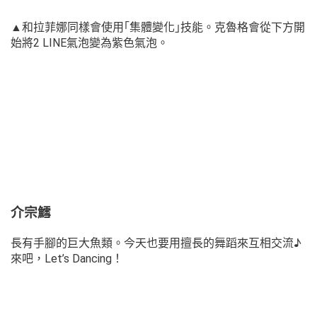
▲和拉菲娜同樣會使用｢集體變化｣技能。克魯格會從下方開
始將2 LINE氣泡變為紫色氣泡。
介宗鱈
長有手腳的巨大魚類。今天也要用擅長的舞蹈來互相交流♪
來吧，Let’s Dancing！