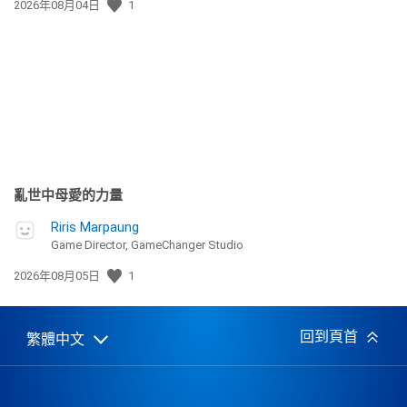
發
2026年08月04日
1
佈
日
期:
亂世中母愛的力量
Riris Marpaung
Game Director, GameChanger Studio
發
2026年08月05日
1
佈
日
期:
回到頁首
繁體中文
Select
Current
a
region:
region