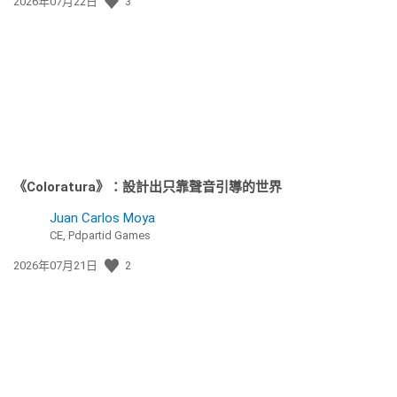
發
2026年07月22日
3
佈
日
期:
《Coloratura》：設計出只靠聲音引導的世界
Juan Carlos Moya
CE, Pdpartid Games
發
2026年07月21日
2
佈
日
期: