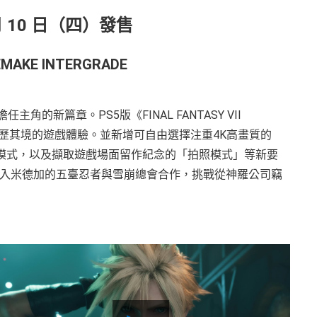
View
and
 月 10 日（四）發售
download
image
REMAKE INTERGRADE
擔任主角的新篇章。PS5版《FINAL FANTASY VII
身歷其境的遊戲體驗。並新增可自由選擇注重4K高畫質的
戲模式，以及擷取遊戲場面留作紀念的「拍照模式」等新要
入米德加的五臺忍者與雪崩總會合作，挑戰從神羅公司竊