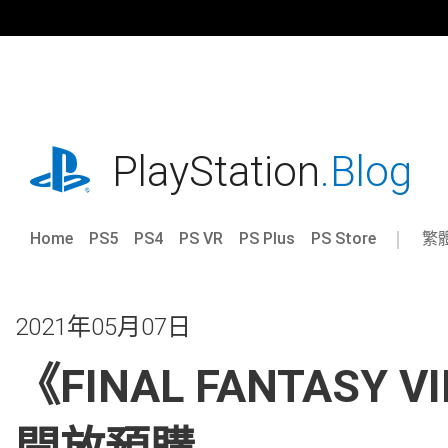
跳
往
內
容
playstation.com
PlayStation
.Blog
Home
PS5
PS4
PS VR
PS Plus
PS Store
繁
Sel
Cur
a
reg
reg
2021年05月07日
《FINAL FANTASY V