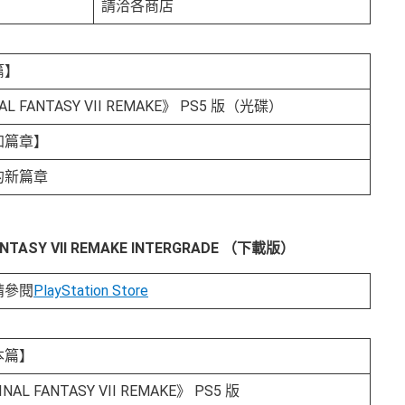
請洽各商店
a
n
d
d
篇】
o
w
AL FANTASY VII REMAKE》 PS5 版（光碟）
n
l
加篇章】
o
a
的新篇章
d
i
m
a
g
ANTASY VII REMAKE INTERGRADE （下載版）
e
請參閱
PlayStation Store
本篇】
INAL FANTASY VII REMAKE》 PS5 版