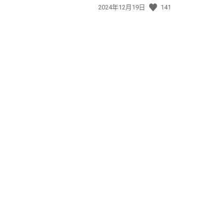
發
2024年12月19日
141
佈
日
期: