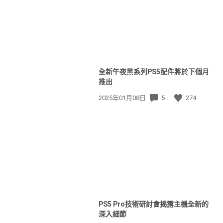
全新午夜黑系列PS5配件將於下個月
推出
發
2025年01月08日
5
274
佈
日
期:
PS5 Pro技術研討會揭露主機全新的
深入細節