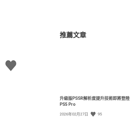
推薦文章
讚
升級版PSSR解析度提升技術即將登陸
PS5 Pro
發
2026年02月27日
95
佈
日
期: