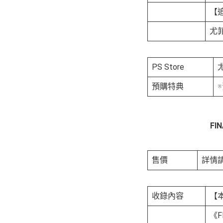
【
尤
PS Store
預購特典
FI
售價
詳情
收錄內容
【
《F