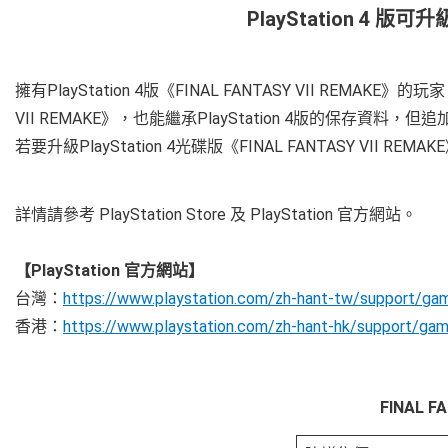
PlayStation 4 版可升
擁有PlayStation 4版《FINAL FANTASY VII REMAKE》的
VII REMAKE》，也能繼承PlayStation 4版的保存
若要升級PlayStation 4光碟版《FINAL FANTASY VII RE
詳情請參考 PlayStation Store 及 PlayStation 官方網站。
【PlayStation 官方網站】
台灣：
https://www.playstation.com/zh-hant-tw/support/ga
香港：
https://www.playstation.com/zh-hant-hk/support/ga
FINAL F