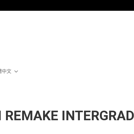
體中文
ect
rent
ion:
ion
II REMAKE INTERG