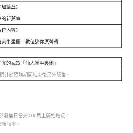
追加篇章】
菲的新篇章
數位內容】
位美術畫冊／數位迷你原聲帶
尤菲的武器「仙人掌手裏劍」
※預計於預購期間結束後另外販售。
戲，於發售日當天0:00馬上開始遊玩。
最新版本。