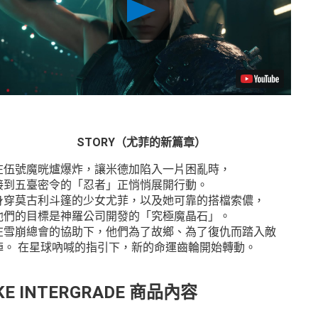
P
l
a
y
V
i
d
e
o
V
STORY（尤菲的新篇章）
i
e
在伍號魔晄爐爆炸，讓米德加陷入一片困亂時，
w
a
接到五臺密令的「忍者」正悄悄展開行動。
n
身穿莫古利斗篷的少女尤菲，以及她可靠的搭檔索儂，
d
他們的目標是神羅公司開發的「究極魔晶石」。
d
在雪崩總會的協助下，他們為了故鄉、為了復仇而踏入敵
o
w
陣。 在星球吶喊的指引下，新的命運齒輪開始轉動。
n
l
o
MAKE INTERGRADE 商品內容
a
d