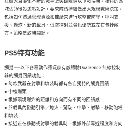
在龐大且變化不斷的戰場上突破敵線以爭戰得勝。獨特的區
域佔領後設遊戲設計，要求隊伍持續做出大規模戰術決策，
包括如何透過管理資源和補給來進行攻擊或防守，呼叫支
援、轟炸、新的載具、低空掃射並強化優勢或左右包抄敵
方。策略是致勝關鍵。
PS5特有功能
觸覺——以下各種動作讓玩家有感體驗DualSense 無線控制
器的觸覺回饋功能：
● 每款武器在射擊和填裝時都有各自獨特的觸覺回饋
● 中槍爆頭
● 根據環境爆炸的距離和方向而有不同的回饋感
● 於載具內發動引擎／熄火、駕駛、中擊、射擊、移動砲塔
和填裝
● 接近正在移動或射擊的載具時，根據外部靠近程度和方向