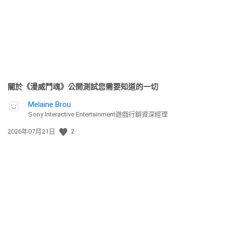
期:
關於《漫威鬥魂》公開測試您需要知道的一切
Melaine Brou
Sony Interactive Entertainment遊戲行銷資深經理
發
2026年07月21日
2
佈
日
期: