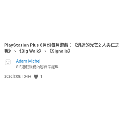
期:
PlayStation Plus 8月份每月遊戲：《消逝的光芒2 人與仁之
戰》、《Big Walk》、《Signalis》
Adam Michel
SIE遊戲服務內容資深經理
發
2026年08月04日
1
佈
日
期: