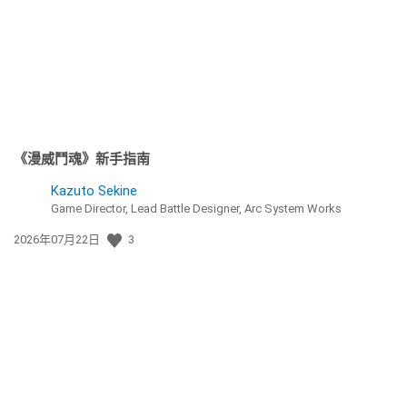
《漫威鬥魂》新手指南
Kazuto Sekine
Game Director, Lead Battle Designer, Arc System Works
發
2026年07月22日
3
佈
日
期: