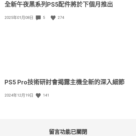
全新午夜黑系列PS5配件將於下個月推出
發
2025年01月08日
5
274
佈
日
期:
PS5 Pro技術研討會揭露主機全新的深入細節
發
2024年12月19日
141
佈
日
期:
留言功能已關閉