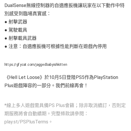
DualSense無線控制器的自適應扳機讓玩家在以下動作中特
別感受到臨場真實感：
● 射擊武器
● 駕駛載具
● 射擊載具武器
● 注意：自適應扳機可根據性能判斷在遊戲內停用
https://gfycat.com/jaggedbabyishkitten
《Hell Let Loose》於10月5日登陸PS5作為PlayStation
Plus遊戲陣容的一部分。我們前線再會！
*線上多人遊戲需具備PS Plus會籍；除非取消續訂，否則定
期服務將會自動續期。完整條款請參閱：
play.st/PSPlusTerms。