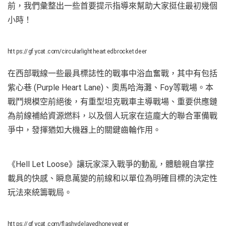
前，我們彙整出一些首要提示指導來幫助大家挺住最初幾個
小時！
https://gfycat.com/circularlightheartedbrocketdeer
在西部戰線一些最具標誌性的戰事中浴血奮戰，其中有包括
紫心巷 (Purple Heart Lane)、奧馬哈海灘、Foy等戰場。本
戰鬥規模空前絕後，有重型坦克戰車主導戰場、重要供應鏈
為前線補給資源燃料，以及個人玩家在這龐大的聯合軍備戰
爭中，發揮猶如大機器上的關鍵齒輪作用。
《Hell Let Loose》讓玩家深入戰爭的動亂，體驗親自掌控
載具的快感、瞬息萬變的前線和以單位為明確目標的決定性
玩法來統籌戰局。
https://gfycat.com/flashydelayedhoneyeater