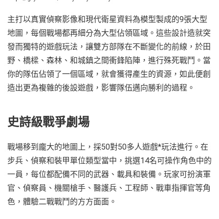
主打以真實偵察影像和現代衛星資料為模型製成的9張大型
地圖，每個戰場都再細分為大型佔領區域。這些設計造就突
發而獨特的遊戲玩法，讓雙方部隊在不斷變化的前線，於田
野、橋樑、森林、和城鎮之間衝鋒陷陣，進行殊死戰鬥。當
你的隊伍佔領了一個區域，就會獲得產生的資源，如此便創
造出更為複雜的後設遊戲，影響隊伍邁向勝利的過程。
史詩級戰爭劇場
戰場移到龐大的地圖上，採50對50多人遊戲*玩法進行。在
步兵、偵察和裝甲單位類型當中，挑選14名可操作角色中的
一員，每位都配備不同的武器、載具和裝備。玩家可扮演軍
官、偵察員、機關槍手、醫護兵、工程師、戰車指揮官等角
色，體驗二戰戰鬥的方方面面。