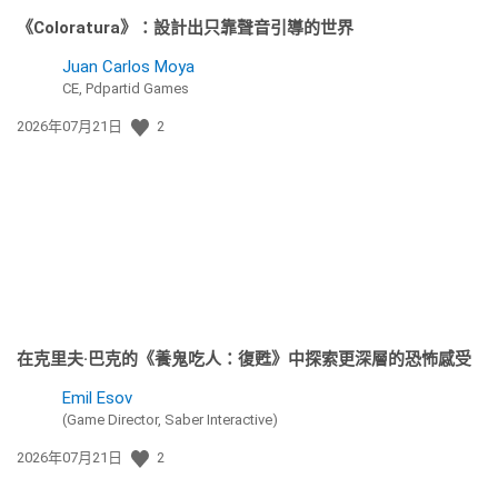
《Coloratura》：設計出只靠聲音引導的世界
Juan Carlos Moya
CE, Pdpartid Games
發
2026年07月21日
2
佈
日
期:
在克里夫·巴克的《養鬼吃人：復甦》中探索更深層的恐怖感受
Emil Esov
(Game Director, Saber Interactive)
發
2026年07月21日
2
佈
日