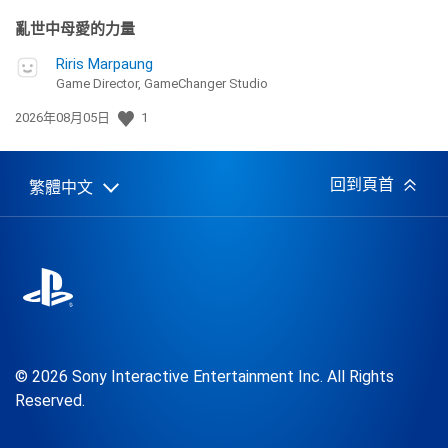
亂世中母愛的力量
Riris Marpaung
Game Director, GameChanger Studio
發
2026年08月05日
1
佈
日
期:
回到頁首
繁體中文
Select
Current
a
region:
region
© 2026 Sony Interactive Entertainment Inc. All Rights
Reserved.