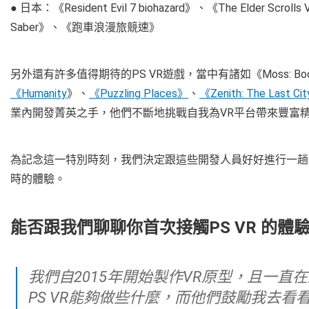
● 日本：《Resident Evil 7 biohazard》、《The Elder Scrolls
Saber》、《跑車浪漫旅競速》
另外還有許多值得期待的PS VR遊戲，當中有諸如《Moss: Book
《Humanity
》、
《Puzzling Places》
、
《Zenith: The Last Cit
業內開發菁英之手，他們不斷地挑戰自我為VR平台帶來豐富
為記念這一特別時刻，我們決定跟這些開發人員好好進行一趟回憶之
時的體驗。
能否跟我們聊聊你首次接觸PS VR 的體
我們自2015年開始製作VR原型，且一直在跟PS VR團隊進行交流。當時我並不確定
PS VR能夠做些什麼，而他們鼓勵我去看