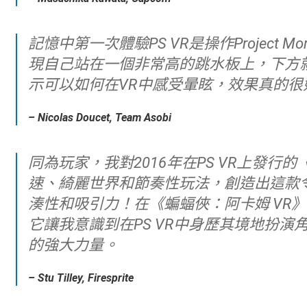
記憶中第一次體驗PS VR是操作Project Morpheus（PS VR初期代號）的原型，我發
現自己站在一個非常高的跳水板上，下方
示可以如何在VR中感受暈眩，效果真的很
– Nicolas Doucet, Team Asobi
同為玩家，我對2016年在PS VR上發行的《Thumper》有很棒的回憶。結合瘋狂高
速、綺麗世界和節奏性玩法，創造出這款
湊性和吸引力！在《蝙蝠俠：阿卡姆 VR
它讓我意識到在PS VR中身歷其境地扮
的強大力量。
– Stu Tilley, Firesprite