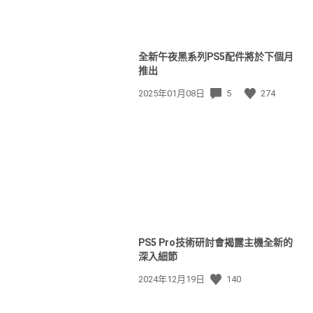
全新午夜黑系列PS5配件將於下個月
推出
發
2025年01月08日
5
274
佈
日
期:
PS5 Pro技術研討會揭露主機全新的
深入細節
發
2024年12月19日
140
佈
日