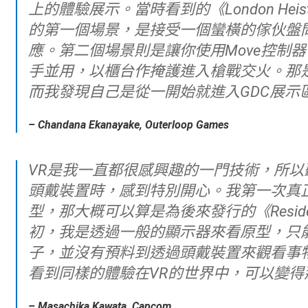
上的體驗展示。當時看到的《London H
的第一個場景，是接受一個蠻橫的傢伙盤
應。第二個場景則是讓你使用Move控制
手並用，以櫃台作掩護進入槍戰交火。那
而我發現自己是從一開始就進入GDC展示
– Chandana Ekanayake, Outerloop Games
VR是我一直都很感興趣的一門技術，所以聽到PlayStation正在為家用環境打造VR
頭戴裝置時，感到特別開心。我第一次真正體驗
型，那大概可以算是為後來發行的《Resident E
初，我是透過一般的顯示器來看原型，只
子，並沒有預料到透過頭戴裝置來觀看事
看到同樣的體驗在VR的世界中，可以變得
– Masachika Kawata, Capcom