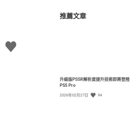
推薦文章
讚
升級版PSSR解析度提升技術即將登陸
PS5 Pro
發
2026年02月27日
94
佈
日
期: