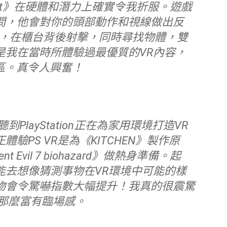
eist》在硬體和潛力上確實令我折服。遊戲
問，他會對你的頭部動作和視線做出反
器，在櫃台背後射擊，同時尋找物體，雙
是我在當時所體驗過最優質的VR內容，
區。真令人興奮！
PS VR是為《KITCHEN》製作原
vil 7 biohazard》做熱身準備。起
能去想像猜測事物在VR環境中可能的樣
物會令驚嚇指數大幅提升！我真的很震驚
那麼富有臨場感。