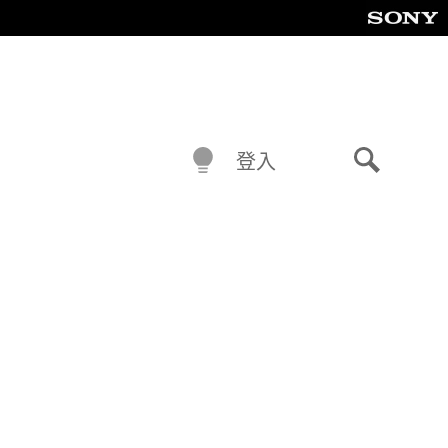
登入
搜
尋