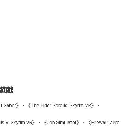
R遊戲
aber》、《The Elder Scrolls: Skyrim VR》、
V: Skyrim VR》、《Job Simulator》、《Firewall: Zero