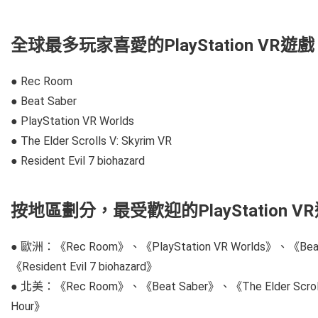
全球最多玩家喜愛的PlayStation VR遊戲
● Rec Room
● Beat Saber
● PlayStation VR Worlds
● The Elder Scrolls V: Skyrim VR
● Resident Evil 7 biohazard
按地區劃分，最受歡迎的PlayStation V
● 歐洲：《Rec Room》、《PlayStation VR Worlds》、《Beat S
《Resident Evil 7 biohazard》
● 北美：《Rec Room》、《Beat Saber》、《The Elder Scrolls 
Hour》