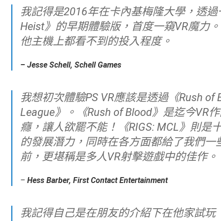
我記得是2016年在卡內基梅隆大學，透過一名校友在娛樂科技中心展示《London
Heist》的早期體驗版，首度一窺VR魔力
他主機上都看不到的投入程度。
– Jesse Schell, Schell Games
我想初次體驗PS VR應該是透過《Rush of Blood》和《RIGS: Mechanized Combat
League》。《Rush of Blood》是
癮，讓人欲罷不能！《RIGS: MCL》則
的發展潛力，同時在各方面都給了我們一
前，更堪稱是多人VR射擊遊戲中的佳作。
–
Hess Barber, First Contact Entertainment
我記得自己是在朋友的介紹下在他家試玩《Thumper》，才第一次體驗到PS VR的