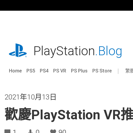
跳
往
內
容
playstation.com
PlayStation
.Blog
Home
PS5
PS4
PS VR
PS Plus
PS Store
繁
Sel
Cur
a
reg
reg
2021年10月13日
歡慶PlayStation V
1
0
90