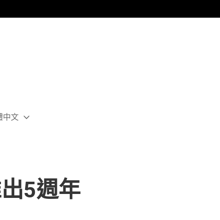
體中文
ect
rent
ion:
ion
R推出5週年