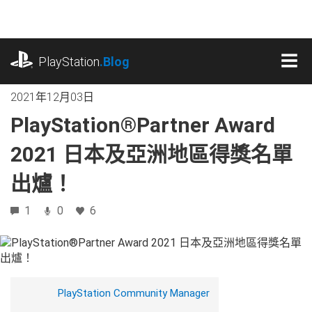
跳
往
內
playstation.com
容
PlayStation
.Blog
MEN
2021年12月03日
PlayStation®Partner Award
2021 日本及亞洲地區得獎名單
出爐！
1
0
6
PlayStation Community Manager