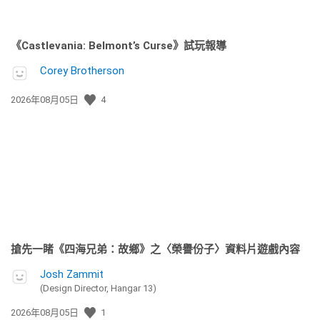
《Castlevania: Belmont’s Curse》試玩報導
Corey Brotherson
發
2026年08月05日
4
佈
日
期:
搶先一睹《四海兄弟：故鄉》之〈榮譽份子〉資料片遊戲內容
Josh Zammit
(Design Director, Hangar 13)
發
2026年08月05日
1