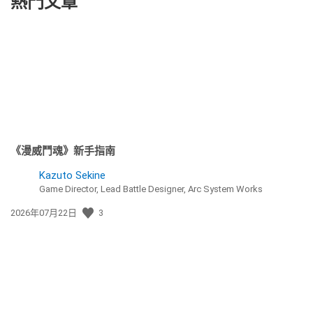
熱門文章
《漫威鬥魂》新手指南
Kazuto Sekine
Game Director, Lead Battle Designer, Arc System Works
發
2026年07月22日
3
佈
日
期: