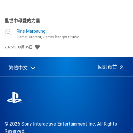
亂世中母愛的力量
Riris Marpaung
Game Director, GameChanger Studio
發
2026年08月05日
1
佈
日
期:
回到頁首
繁體中文
Select
Current
a
region:
region
© 2026 Sony Interactive Entertainment Inc. All Rights
Reserved.