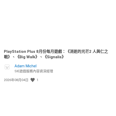
佈
日
期:
PlayStation Plus 8月份每月遊戲：《消逝的光芒2 人與仁之
戰》、《Big Walk》、《Signalis》
Adam Michel
SIE遊戲服務內容資深經理
發
2026年08月04日
1
佈
日
期: