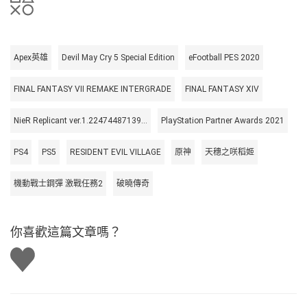
Apex英雄
Devil May Cry 5 Special Edition
eFootball PES 2020
FINAL FANTASY VII REMAKE INTERGRADE
FINAL FANTASY XIV
NieR Replicant ver.1.22474487139...
PlayStation Partner Awards 2021
PS4
PS5
RESIDENT EVIL VILLAGE
原神
天穗之咲稻姬
機動戰士鋼彈 激戰任務2
破曉傳奇
你喜歡這篇文章嗎？
讚