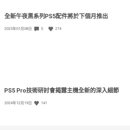
全新午夜黑系列PS5配件將於下個月推出
發
2025年01月08日
5
274
佈
日
期:
PS5 Pro技術研討會揭露主機全新的深入細節
發
2024年12月19日
141
佈
日
期: