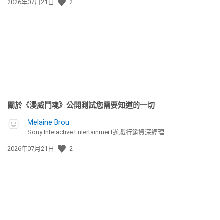
發
2026年07月21日
2
佈
日
期:
關於《漫威鬥魂》公開測試您需要知道的一切
Melaine Brou
Sony Interactive Entertainment遊戲行銷資深經理
發
2026年07月21日
2
佈
日
期: