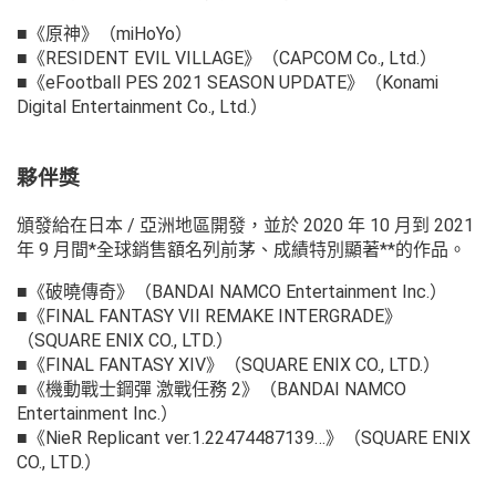
■《原神》（miHoYo）
■《RESIDENT EVIL VILLAGE》（CAPCOM Co., Ltd.）
■《eFootball PES 2021 SEASON UPDATE》（Konami
Digital Entertainment Co., Ltd.）
夥伴獎
頒發給在日本 / 亞洲地區開發，並於 2020 年 10 月到 2021
年 9 月間*全球銷售額名列前茅、成績特別顯著**的作品。
■《破曉傳奇》（BANDAI NAMCO Entertainment Inc.）
■《FINAL FANTASY VII REMAKE INTERGRADE》
（SQUARE ENIX CO., LTD.）
■《FINAL FANTASY XIV》（SQUARE ENIX CO., LTD.）
■《機動戰士鋼彈 激戰任務 2》（BANDAI NAMCO
Entertainment Inc.）
■《NieR Replicant ver.1.22474487139…》（SQUARE ENIX
CO., LTD.）