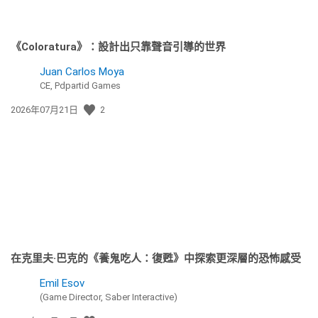
《Coloratura》：設計出只靠聲音引導的世界
Juan Carlos Moya
CE, Pdpartid Games
發
2026年07月21日
2
佈
日
期:
在克里夫·巴克的《養鬼吃人：復甦》中探索更深層的恐怖感受
Emil Esov
(Game Director, Saber Interactive)