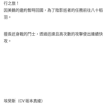
行之旅！
因美鶴的邀約暫時回國，為了陰影巡者的任務前往八十稻
羽。
擅長近身戰的鬥士，透過迅速且高次數的攻擊使出連續快
攻。
埃癸斯（CV:坂本真綾）