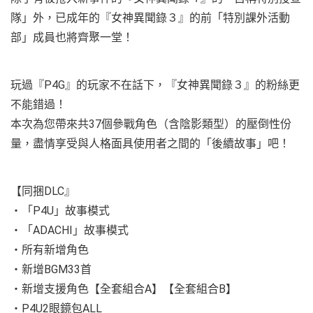
隊」外，已成年的『女神異聞錄３』的前「特別課外活動
部」成員也將齊聚一堂！
玩過『P4G』的玩家不在話下，『女神異聞錄３』的粉絲更
不能錯過！
本次為您帶來共37個參戰角色（含陰影類型）的壓倒性份
量，盡情享受與人格面具使用者之間的「後續故事」吧！
【同捆DLC』
・「P4U」故事模式
・「ADACHI」故事模式
・所有新增角色
・新增BGM33首
・新增支援角色【全套組合A】【全套組合B】
・P4U2眼鏡包ALL