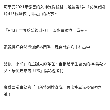
可享受2021年發售的女神異聞錄格鬥遊戲第1彈『女神異聞
錄4 終極深夜鬥技場』的故事。
『P4G』世界落幕後2個月，深夜電視捲土重來。
電視機裡突然舉辦起格鬥秀，舞台就在八十神高中！
酷似「小熊」的主辦人的存在、自稱是學生會長的神祕美少
女、急忙趕來的『P3』陰影巡者們
察覺異常事態的「自稱特別搜查隊」再次挑戰深夜電視之
謎！