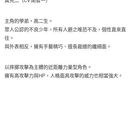
巽完二（CV:関智一）
主角的學弟，高二生。
眾人公認的不良少年，所有人避之唯恐不及，個性直來直
往。
與外表相反，擁有手藝精巧、擅長裁縫的纖細面。
以摔擲攻擊為主體的近距離力量型角色。
擁有高攻擊力與HP，人格面具攻擊的威力也相當強大。