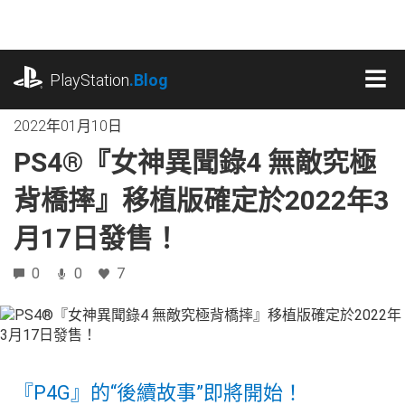
跳
往
內
playstation.com
容
PlayStation
.Blog
MEN
2022年01月10日
PS4®『女神異聞錄4 無敵究極
背橋摔』移植版確定於2022年3
月17日發售！
0
0
7
『P4G』的“後續故事”即將開始！