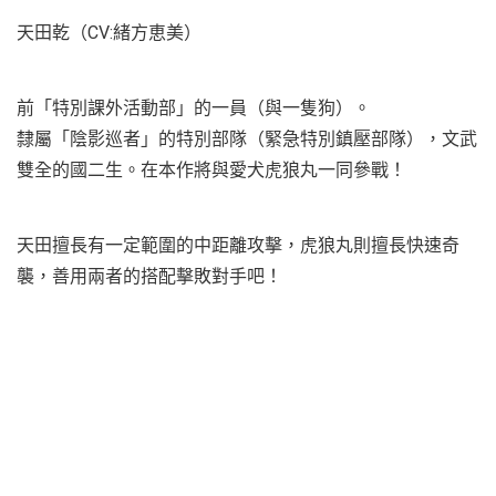
天田乾（CV:緒方恵美）
前「特別課外活動部」的一員（與一隻狗）。
隸屬「陰影巡者」的特別部隊（緊急特別鎮壓部隊），文武
雙全的國二生。在本作將與愛犬虎狼丸一同參戰！
天田擅長有一定範圍的中距離攻擊，虎狼丸則擅長快速奇
襲，善用兩者的搭配擊敗對手吧！