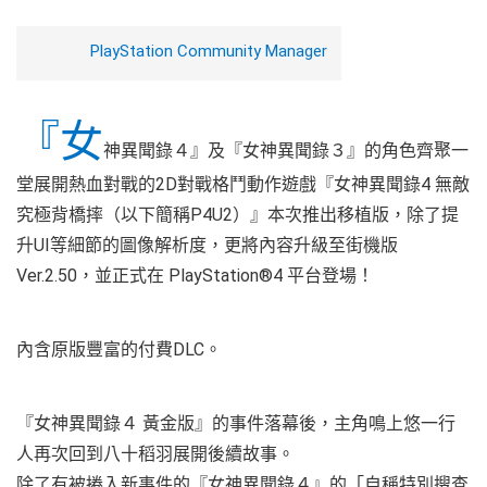
PlayStation Community Manager
『女
神異聞錄４』及『女神異聞錄３』的角色齊聚一
堂展開熱血對戰的2D對戰格鬥動作遊戲『女神異聞錄4 無敵
究極背橋摔（以下簡稱P4U2）』本次推出移植版，除了提
升UI等細節的圖像解析度，更將內容升級至街機版
Ver.2.50，並正式在 PlayStation®4 平台登場！
內含原版豐富的付費DLC。
『女神異聞錄４ 黃金版』的事件落幕後，主角鳴上悠一行
人再次回到八十稻羽展開後續故事。
除了有被捲入新事件的『女神異聞錄４』的「自稱特別搜查