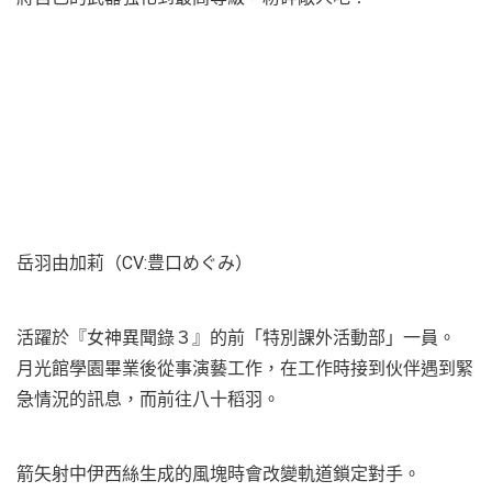
岳羽由加莉（CV:豊口めぐみ）
活躍於『女神異聞錄３』的前「特別課外活動部」一員。
月光館學園畢業後從事演藝工作，在工作時接到伙伴遇到緊
急情況的訊息，而前往八十稻羽。
箭矢射中伊西絲生成的風塊時會改變軌道鎖定對手。