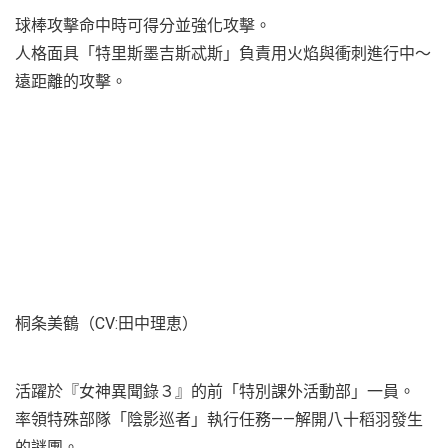
球棒攻擊命中時可得分並強化攻擊。
人格面具「特里斯墨吉斯忒斯」負責用火焰與衝刺進行中～
遠距離的攻擊。
桐条美鶴（CV:田中理恵）
活躍於『女神異聞錄３』的前「特別課外活動部」一員。
率領特殊部隊「陰影巡者」執行任務——解開八十稻羽發生
的謎團。