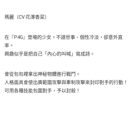
瑪麗（CV:花澤香菜）
在『P4G』登場的少女。不諳世事、個性冷淡，卻意外直
率。
興趣似乎是把自己「內心的叫喊」寫成詩。
會從包包裡拿出神秘物體進行戰鬥。
人格面具會使出廣範圍攻擊與牽制攻擊來封印對手的行動！
可用各種技能包圍對手，予以封殺！