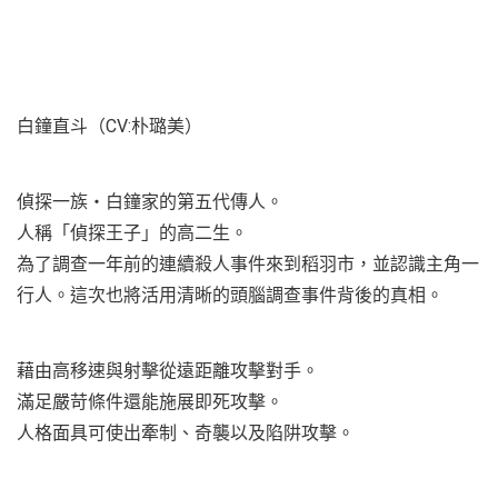
白鐘直斗（CV:朴璐美）
偵探一族・白鐘家的第五代傳人。
人稱「偵探王子」的高二生。
為了調查一年前的連續殺人事件來到稻羽市，並認識主角一
行人。這次也將活用清晰的頭腦調查事件背後的真相。
藉由高移速與射擊從遠距離攻擊對手。
滿足嚴苛條件還能施展即死攻擊。
人格面具可使出牽制、奇襲以及陷阱攻擊。