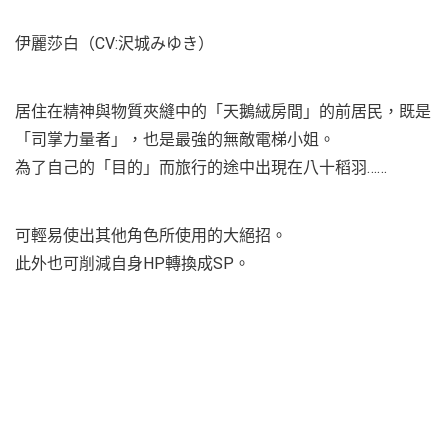
伊麗莎白（CV:沢城みゆき）
居住在精神與物質夾縫中的「天鵝絨房間」的前居民，既是
「司掌力量者」，也是最強的無敵電梯小姐。
為了自己的「目的」而旅行的途中出現在八十稻羽……
可輕易使出其他角色所使用的大絕招。
此外也可削減自身HP轉換成SP。