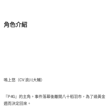
角色介紹
鳴上悠（CV:浪川大輔）
『P4G』的主角。事件落幕後離開八十稻羽市，為了過黃金
週而決定回來。