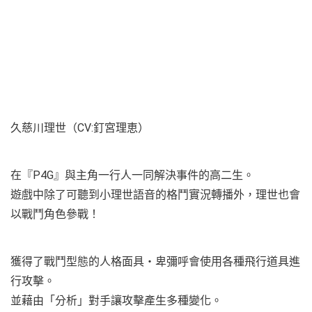
久慈川理世（CV:釘宮理恵）
在『P4G』與主角一行人一同解決事件的高二生。
遊戲中除了可聽到小理世語音的格鬥實況轉播外，理世也會
以戰鬥角色參戰！
獲得了戰鬥型態的人格面具・卑彌呼會使用各種飛行道具進
行攻擊。
並藉由「分析」對手讓攻擊產生多種變化。