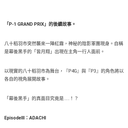
「P-1 GRAND PRIX」的後續故事。
八十稻羽市突然襲來一陣紅霧，神秘的陰影軍團現身。自稱
是幕後黑手的「皆月翔」出現在主角一行人面前。
以現實的八十稻羽市為舞台，『P4G』與『P3』的角色將以
各自的視角展開故事。
「幕後黑手」的真面目究竟是……！？
EpisodeⅢ：ADACHI