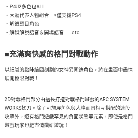
・P4U2多色包ALL
・大廳代表人物組合 ※僅支援PS4
・解鎖頭目角色
・解鎖解說語音＆開場語音 …etc
■充滿爽快感的格鬥對戰動作
以細膩的點陣繪圖刻劃的女神異聞錄角色，將在畫面中盡情
展開極限對戰！
2D對戰格鬥部分由擅長打造對戰格鬥遊戲的ARC SYSTEM
WORKS操刀。除了可施展角色與人格面具相互搭配的連段
攻擊外，還有格鬥遊戲罕見的負面狀態等元素，即使是格鬥
遊戲玩家也能盡情鑽研遊玩！