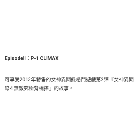
EpisodeⅡ：P-1 CLIMAX
可享受2013年發售的女神異聞錄格鬥遊戲第2彈『女神異聞
錄4 無敵究極背橋摔』的故事。