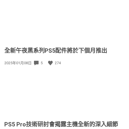
期:
全新午夜黑系列PS5配件將於下個月推出
發
2025年01月08日
5
274
佈
日
期:
PS5 Pro技術研討會揭露主機全新的深入細節