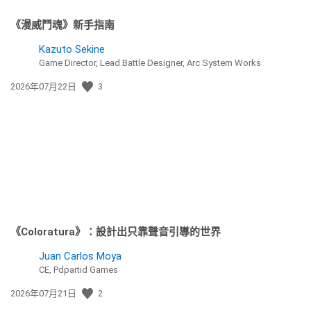
《漫威鬥魂》新手指南
Kazuto Sekine
Game Director, Lead Battle Designer, Arc System Works
發
2026年07月22日
3
佈
日
期:
《Coloratura》：設計出只靠聲音引導的世界
Juan Carlos Moya
CE, Pdpartid Games
發
2026年07月21日
2
佈