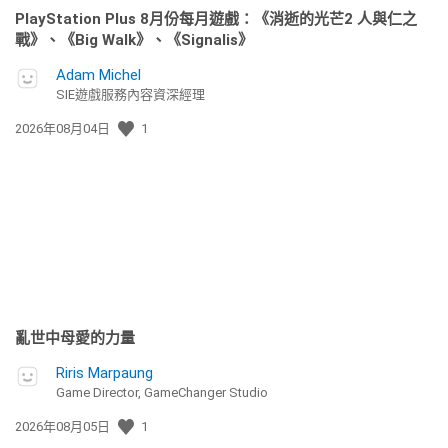
PlayStation Plus 8月份每月遊戲：《消逝的光芒2 人與仁之
戰》、《Big Walk》、《Signalis》
Adam Michel
SIE遊戲服務內容資深經理
發
2026年08月04日
1
佈
日
期:
亂世中母愛的力量
Riris Marpaung
Game Director, GameChanger Studio
發
2026年08月05日
1
佈