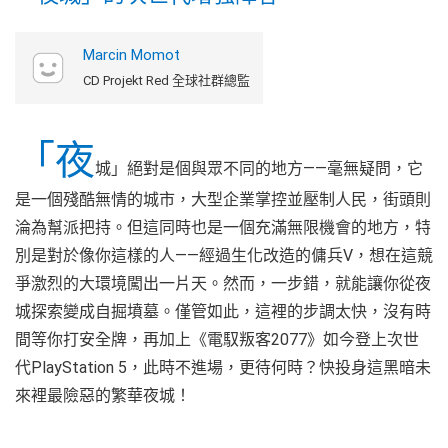
Marcin Momot
CD Projekt Red 全球社群總監
「夜
城」絕對是個與眾不同的地方——毫無疑問，它
是一個殘酷無情的城市，大型企業掌控並壓制人民，街頭則
淪為幫派把持。但這同時也是一個充滿無限機會的地方，特
別是對於像你這樣的人——經過生化改造的傭兵V，想在這競
爭激烈的大環境闖出一片天。然而，一步錯，就能讓你從夜
城探索變成自掘墳墓。僅管如此，這裡的步調太快，沒有時
間等你打安全牌，再加上《電馭叛客2077》如今登上次世
代PlayStation 5，此時不進場，更待何時？快投身這黑暗未
來裡最險惡的繁華夜城！