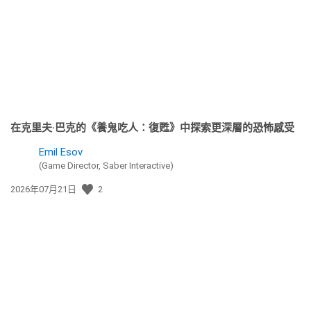
日
期:
在克里夫·巴克的《養鬼吃人：復甦》中探索更深層的恐怖感受
Emil Esov
(Game Director, Saber Interactive)
發
2026年07月21日
2
佈
日
期: