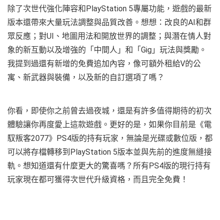
除了次世代強化陣容和PlayStation 5專屬功能，遊戲的最新
版本還帶來大量玩法調整與品質改善。想想：改良的AI和群
眾反應；對UI、地圖用法和開放世界的調整；與潛在情人對
象的新互動以及增強的「中間人」和「Gig」玩法與獎勵。
我提到過還有新增的免費追加內容，像可額外租給V的公
寓、新武器與裝備，以及新的自訂選項了嗎？
你看，即使你之前曾去過夜城，還是有許多值得期待的初次
體驗讓你再度愛上這款遊戲。更好的是，如果你目前是《電
馭叛客2077》PS4版的持有玩家，無論是光碟或數位版，都
可以將存檔轉移到PlayStation 5版本並與先前的進度無縫接
軌。想知道還有什麼更大的驚喜嗎？所有PS4版的現行持有
玩家現在都可獲得次世代升級資格，而且完全免費！