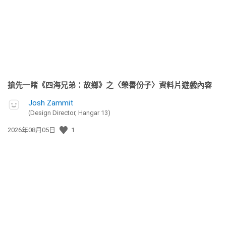
期:
搶先一睹《四海兄弟：故鄉》之〈榮譽份子〉資料片遊戲內容
Josh Zammit
(Design Director, Hangar 13)
發
2026年08月05日
1
佈
日
期: