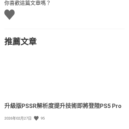
你喜歡這篇文章嗎？
讚
推薦文章
升級版PSSR解析度提升技術即將登陸PS5 Pro
發
2026年02月27日
95
佈
日