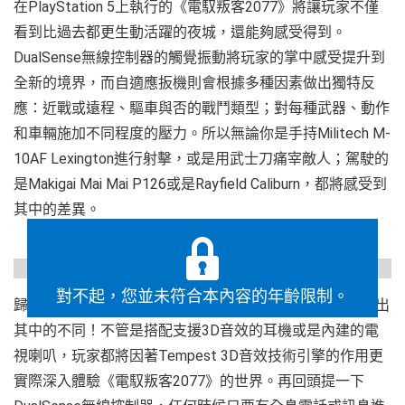
在PlayStation 5上執行的《電馭叛客2077》將讓玩家不僅
看到比過去都更生動活躍的夜城，還能夠感受得到。
DualSense無線控制器的觸覺振動將玩家的掌中感受提升到
全新的境界，而自適應扳機則會根據多種因素做出獨特反
應：近戰或遠程、驅車與否的戰鬥類型；對每種武器、動作
和車輛施加不同程度的壓力。所以無論你是手持Militech M-
10AF Lexington進行射擊，或是用武士刀痛宰敵人；駕駛的
是Makigai Mai Mai P126或是Rayfield Caliburn，都將感受到
其中的差異。
https://gfycat.com/serenesoupyhamadryas
對不起，您並未符合本內容的年齡限制。
歸功於PlayStation 5版本的兩大新音效功能，玩家還能聽出
其中的不同！不管是搭配支援3D音效的耳機或是內建的電
視喇叭，玩家都將因著Tempest 3D音效技術引擎的作用更
實際深入體驗《電馭叛客2077》的世界。再回頭提一下