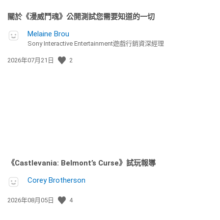
關於《漫威鬥魂》公開測試您需要知道的一切
Melaine Brou
Sony Interactive Entertainment遊戲行銷資深經理
發
2026年07月21日
2
佈
日
期:
《Castlevania: Belmont’s Curse》試玩報導
Corey Brotherson
發
2026年08月05日
4
佈
日