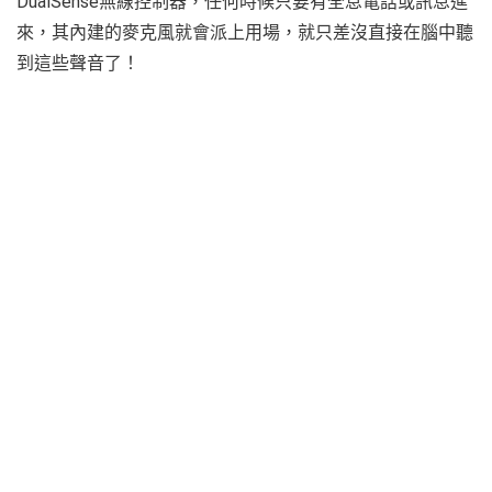
DualSense無線控制器，任何時候只要有全息電話或訊息進
來，其內建的麥克風就會派上用場，就只差沒直接在腦中聽
到這些聲音了！