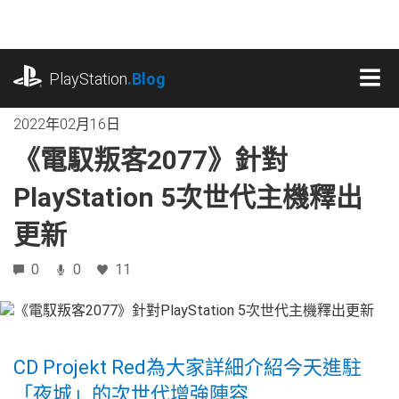
跳
往
內
playstation.com
容
PlayStation
.Blog
MEN
2022年02月16日
《電馭叛客2077》針對
PlayStation 5次世代主機釋出
更新
0
0
11
CD Projekt Red為大家詳細介紹今天進駐
「夜城」的次世代增強陣容