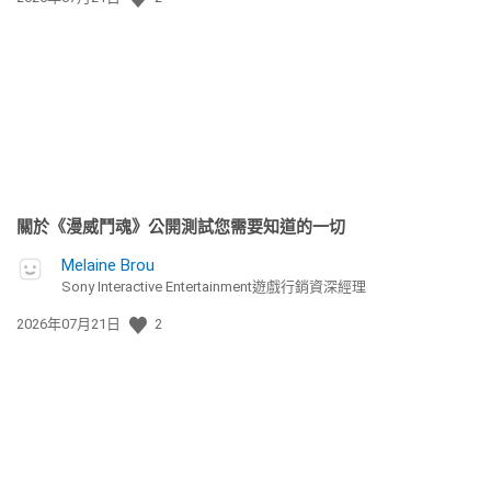
佈
日
期:
關於《漫威鬥魂》公開測試您需要知道的一切
Melaine Brou
Sony Interactive Entertainment遊戲行銷資深經理
發
2026年07月21日
2
佈
日
期: