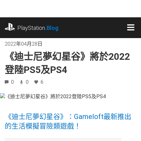
跳
往
內
playstation.com
容
PlayStation
.Blog
MEN
2022年04月28日
《迪士尼夢幻星谷》將於2022
登陸PS5及PS4
0
0
6
《迪士尼夢幻星谷》：Gameloft最新推出
的生活模擬冒險類遊戲！