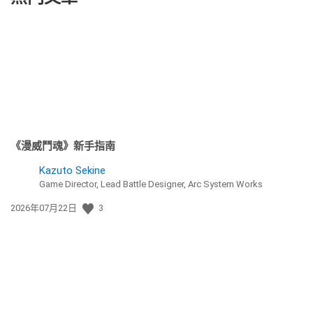
《漫威鬥魂》新手指南
Kazuto Sekine
Game Director, Lead Battle Designer, Arc System Works
發
2026年07月22日
3
佈
日
期: