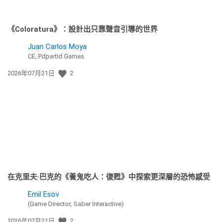
《Coloratura》：設計出只靠聲音引導的世界
Juan Carlos Moya
CE, Pdpartid Games
發
2026年07月21日
2
佈
日
期:
在克里夫·巴克的《養鬼吃人：復甦》中探索更深層的恐怖感受
Emil Esov
(Game Director, Saber Interactive)
發
2026年07月21日
2