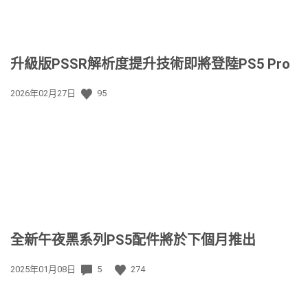
升級版PSSR解析度提升技術即將登陸PS5 Pro
發
2026年02月27日
95
佈
日
期:
全新午夜黑系列PS5配件將於下個月推出
發
2025年01月08日
5
274
佈
日
期: