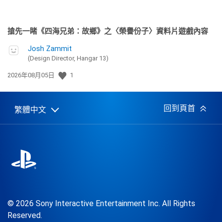
搶先一睹《四海兄弟：故鄉》之〈榮譽份子〉資料片遊戲內容
Josh Zammit
(Design Director, Hangar 13)
發
2026年08月05日
1
佈
日
期:
回到頁首
繁體中文
Select
Current
a
region:
region
© 2026 Sony Interactive Entertainment Inc. All Rights
Reserved.