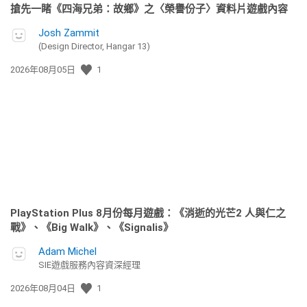
搶先一睹《四海兄弟：故鄉》之〈榮譽份子〉資料片遊戲內容
Josh Zammit
(Design Director, Hangar 13)
發
2026年08月05日
1
佈
日
期:
PlayStation Plus 8月份每月遊戲：《消逝的光芒2 人與仁之
戰》、《Big Walk》、《Signalis》
Adam Michel
SIE遊戲服務內容資深經理
發
2026年08月04日
1
佈