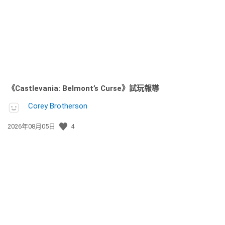
日
期:
《Castlevania: Belmont’s Curse》試玩報導
Corey Brotherson
發
2026年08月05日
4
佈
日
期: