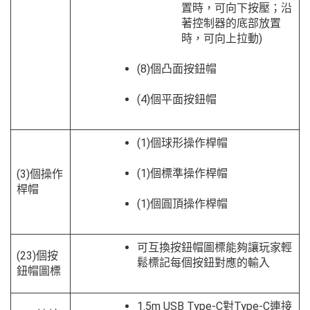
置時，可向下按壓；沿
著控制器的底部放置
時，可向上拉動)
(8)個凸面按鈕帽
(4)個平面按鈕帽
(1)個球形操作桿帽
(1)個標準操作桿帽
(3)個操作
桿帽
(1)個圓頂操作桿帽
可互換按鈕帽圖標能夠讓玩家輕
(23)個按
鬆標記每個按鈕對應的輸入
鈕帽圖標
1.5m USB Type-C對Type-C連接