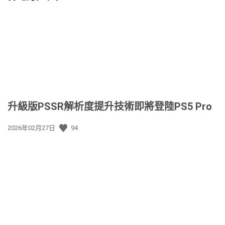
升級版PSSR解析度提升技術即將登陸PS5 Pro
發
2026年02月27日
94
佈
日
期: