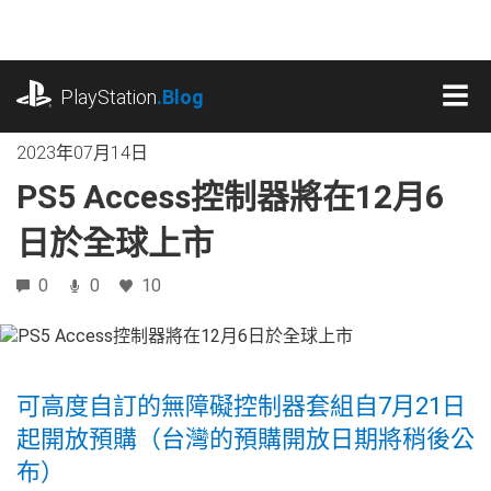
跳
往
內
playstation.com
容
PlayStation
.Blog
MEN
2023年07月14日
PS5 Access控制器將在12月6
日於全球上市
0
0
10
可高度自訂的無障礙控制器套組自7月21日
起開放預購（台灣的預購開放日期將稍後公
布）