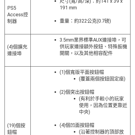
尺寸(寬/高/深)：約141 x 39 x
191 mm
PS5
Access控
重量：約322公克(0.7磅)
制器
3.5mm業界標準AUX連接埠，可
供玩家連接額外按鈕、特殊扳機
(4)個擴充
開關，以及其他相容配件
連接埠
(1)個寬版平面按鈕帽
(覆蓋兩個按鈕固定座)
(2)個突出按鈕帽
(有利於手較小的玩家
使用，因為位置更靠近
中央)
(4)個凹面按鈕帽
(19)個按
(沿著控制器的頂部放
鈕帽