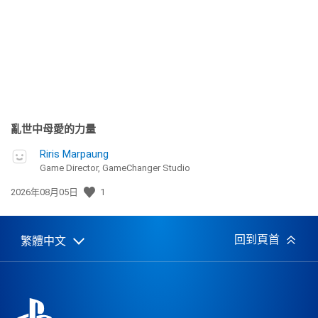
日
期:
亂世中母愛的力量
Riris Marpaung
Game Director, GameChanger Studio
發
2026年08月05日
1
佈
日
期:
回到頁首
繁體中文
Select
Current
a
region:
region