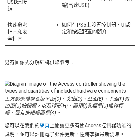
USB連接
線(高速USB)
線
如何在PS5上設置控制器、UI設
快速參考
定和按鈕配置的簡介
指南和安
全指南
另有圖像式分解結構供您參考：
上方影像描繪寬版平面(C)、突出(D)、凸面(E)、平面(F)和
凹面(G)按鈕帽，以及球形(H)、圓頂(I)和標準(J)操作桿
帽，還有按鈕帽圖標(K)。
您可以在我們的
網頁
上閱讀更多有關Access控制器功能的
說明，並可以註冊電子郵件更新，隨時掌握最新消息。