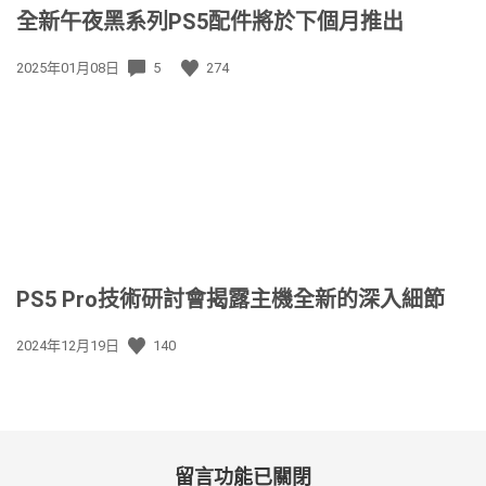
全新午夜黑系列PS5配件將於下個月推出
發
2025年01月08日
5
274
佈
日
期:
PS5 Pro技術研討會揭露主機全新的深入細節
發
2024年12月19日
140
佈
日
期:
留言功能已關閉