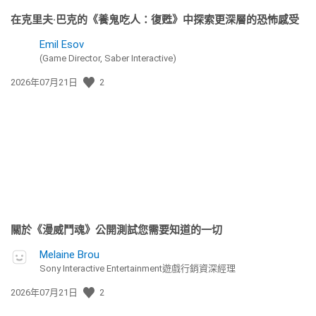
在克里夫·巴克的《養鬼吃人：復甦》中探索更深層的恐怖感受
Emil Esov
(Game Director, Saber Interactive)
發
2026年07月21日
2
佈
日
期:
關於《漫威鬥魂》公開測試您需要知道的一切
Melaine Brou
Sony Interactive Entertainment遊戲行銷資深經理
發
2026年07月21日
2
佈